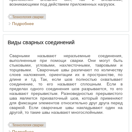
возникающими под действием приложенных нагрузок.
Технология сварки
Подробнее
о Деформации и напряжения, возникающие в
процессе сварки
Виды сварных соединений
Сварными называют неразъемные соединения,
выполненные при помощи сварки. Они могут быть
стыковыми, угловыми, нахлесточными, тавровыми и
торцевыми. Сварочные швы различают по количеству
слоев наложения, ориентации их в пространстве, по
длине и т.д. Так, если шов полностью охватывает
соединение, то его называют сплошным. Если в
пределах одного соединения шов разрывается, то его
называют прерывистым. Разновидностью прерывистого
шва является прихваточный шов, который применяют
для фиксации элементов относительно друг друга перед
сваркой. Если сварочные швы накладывают один на
другой, то такие швы называют многослойными.
Технология сварки
Подробнее
о Виды сварных соединений