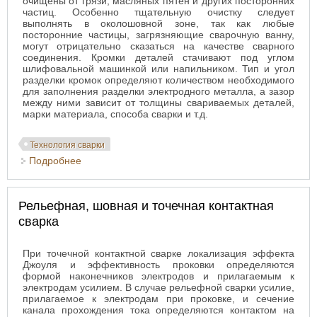
очищены от грязи, масляных пятен и других посторонних
частиц. Особенно тщательную очистку следует
выполнять в околошовной зоне, так как любые
посторонние частицы, загрязняющие сварочную ванну,
могут отрицательно сказаться на качестве сварного
соединения. Кромки деталей стачивают под углом
шлифовальной машинкой или напильником. Тип и угол
разделки кромок определяют количеством необходимого
для заполнения разделки электродного металла, а зазор
между ними зависит от толщины свариваемых деталей,
марки материала, способа сварки и т.д.
Технология сварки
Подробнее
о Подготовка деталей к сварке
Рельефная, шовная и точечная контактная
сварка
При точечной контактной сварке локализация эффекта
Джоуля и эффективность проковки определяются
формой наконечников электродов и прилагаемым к
электродам усилием. В случае рельефной сварки усилие,
прилагаемое к электродам при проковке, и сечение
канала прохождения тока определяются контактом на