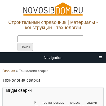
Строительный справочник | материалы -
конструкции - технологии
Navigation
Вы здесь
Главная
» Технология сварки
Технология сварки
Виды сварки
К
термическому классу сварки