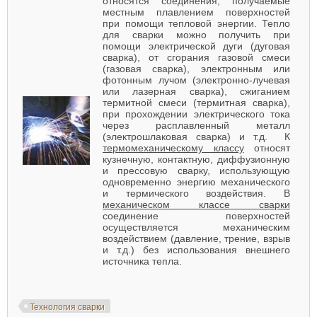
относятся соединения, получаемые
местным плавлением поверхностей
при помощи тепловой энергии. Тепло
для сварки можно получить при
помощи электрической дуги (дуговая
сварка), от сгорания газовой смеси
(газовая сварка), электронным или
фотонным лучом (электронно-лучевая
или лазерная сварка), сжиганием
термитной смеси (термитная сварка),
при прохождении электрического тока
через расплавленный металл
(электрошлаковая сварка) и т.д. К
термомеханическому классу
относят
кузнечную, контактную, диффузионную
и прессовую сварку, использующую
одновременно энергию механического
и термического воздействия. В
механическом классе сварки
соединение поверхностей
осуществляется механическим
воздействием (давление, трение, взрыв
и т.д.) без использования внешнего
источника тепла.
Технология сварки