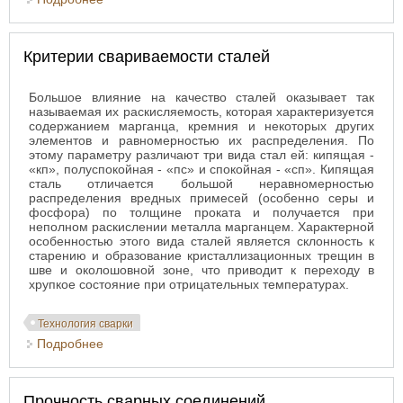
Критерии свариваемости сталей
Большое влияние на качество сталей оказывает так
называемая их раскисляемость, которая характеризуется
содержанием марганца, кремния и некоторых других
элементов и равномерностью их распределения. По
этому параметру различают три вида стал ей: кипящая -
«кп», полуспокойная - «пс» и спокойная - «сп». Кипящая
сталь отличается большой неравномерностью
распределения вредных примесей (особенно серы и
фосфора) по толщине проката и получается при
неполном раскислении металла марганцем. Характерной
особенностью этого вида сталей является склонность к
старению и образование кристаллизационных трещин в
шве и околошовной зоне, что приводит к переходу в
хрупкое состояние при отрицательных температурах.
Технология сварки
Подробнее
о Критерии свариваемости сталей
Прочность сварных соединений