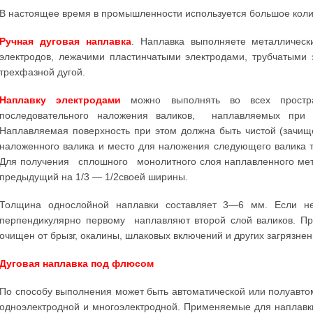
В настоящее время в промышленности используется большое коли
Ручная дуговая наплавка
. Наплавка выполняете металличес
электродов, лежачими пластинчатыми электродами, трубчатыми 
трехфазной дугой.
Наплавку электродами
можно выполнять во всех простра
последовательного наложения валиков, наплавляемых при р
Наплавляемая поверхность при этом должна быть чистой (зачищ
наложенного валика и место для наложения следующего валика т
Для получения сплошного монолитного слоя наплавленного мет
предыдущий на 1/3 — 1/2своей ширины.
Толщина однослойной наплавки составляет 3—6 мм. Если н
перпендикулярно первому наплавляют второй слой валиков. Пр
очищен от брызг, окалины, шлаковых включений и других загрязнен
Дуговая наплавка под флюсом
По способу выполнения может быть автоматической или полуавто
одноэлектродной и многоэлектродной. Применяемые для наплавк