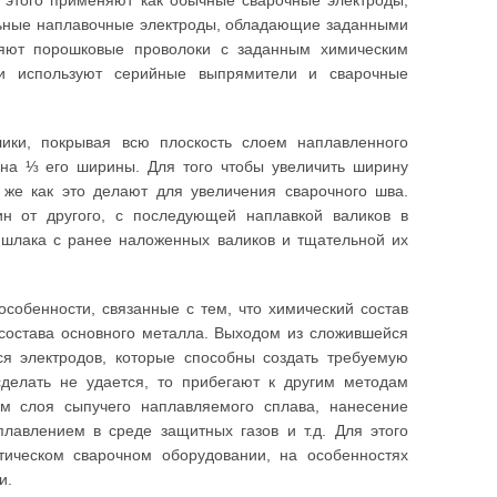
я этого применяют как обычные сварочные электроды,
альные наплавочные электроды, обладающие заданными
няют порошковые проволоки с заданным химическим
ги используют серийные выпрямители и сварочные
ики, покрывая всю плоскость слоем наплавленного
на ⅓ его ширины. Для того чтобы увеличить ширину
 же как это делают для увеличения сварочного шва.
н от другого, с последующей наплавкой валиков в
 шлака с ранее наложенных валиков и тщательной их
особенности, связанные с тем, что химический состав
 состава основного металла. Выходом из сложившейся
я электродов, которые способны создать требуемую
сделать не удается, то прибегают к другим методам
м слоя сыпучего наплавляемого сплава, нанесение
лавлением в среде защитных газов и т.д. Для этого
ическом сварочном оборудовании, на особенностях
и.