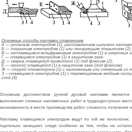
Основные способы наплавки плавлением
:
А — угольным электродом (1), расплавлением сыпучего наплавоч
Б — покрытым электродом (1) или легирующим покрытием (2);
В — неплавящимся вольфрамовым электродом (1) в инертных га
Г — плавящимся электродом (1) в защитном газе;
Д — сварка плавящейся проволокой (1) под флюсом (2);
Е — лентой плавящейся (1) в защитном газе (под флюсом);
Ж — струей плазмотрона (1) с наложенным или спеченным из п
З —плавящимся электродом (1) с перемещаемым медным ползуно
слой (4)
Основным достоинством ручной дуговой наплавки является 
выполнения сложных наплавочных работ в труднодоступных места
загазованность в месте производства работ, сложность получения
Наплавку плавящимся электродом ведут по той же технологии, 
тщательно зачищают, следя особенно за тем, чтобы не остало