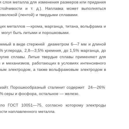
я слоя металла для изменения размеров или придания
устойчивости и т. д.). Наплавка может выполняться
оволокой (лентой) и твердыми сплавами.
их металлов —хрома, марганца, титана, вольфрама и
и могут быть литыми и порошковыми.
вляемый в виде стержней диаметром 6—7 мм и длиной
 углерода, 2,8—3,5% кремния, до 1,5% марганца, до
ругие сплавы. Литые твердые сплавы применяют для
в и механизмов, работающих в условиях интенсивного
ьным электродом, а также вольфрамовым электродом в
рмайт. Порошкообразный сталинит содержит 24—26%
5% серы и фосфора, остальное — железо.
 по ГОСТ 10051—75, согласно которому электроды
ости наплавленного металла.