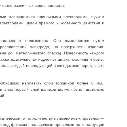
чество различных видов наплавки.
кими плавящимися одиночными электродами, пучком
электродами, дугой прямого и косвенного действия и
нственных положениях. Она выполняется путем
асплавлении электрода, на поверхность изделия.
ена до металлического блеска). Поверхность каждого
акже тщательно зачищают от шлака, окалины и брызг.
алла каждый последующий валик должен перекрывать
еобходимо наплавить слой толщиной более 6 мм,
и этом первый слой валиков должен быть тщательно
ий.
матической, а по количеству применяемых проволок —
и под флюсом наплавочные проволоки по конструкции