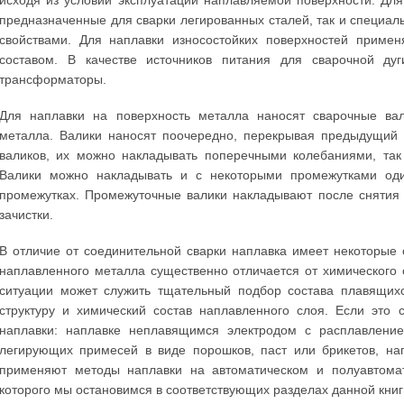
исходя из условий эксплуатации наплавляемой поверхности. Дл
предназначенные для сварки легированных сталей, так и специ
свойствами. Для наплавки износостойких поверхностей приме
составом. В качестве источников питания для сварочной ду
трансформаторы.
Для наплавки на поверхность металла наносят сварочные вал
металла. Валики наносят поочередно, перекрывая предыдущий 
валиков, их можно накладывать поперечными колебаниями, так
Валики можно накладывать и с некоторыми промежутками оди
промежутках. Промежуточные валики накладывают после снятия
зачистки.
В отличие от соединительной сварки наплавка имеет некоторые 
наплавленного металла существенно отличается от химического
ситуации может служить тщательный подбор состава плавящихс
структуру и химический состав наплавленного слоя. Если это 
наплавки: наплавке неплавящимся электродом с расплавление
легирующих примесей в виде порошков, паст или брикетов, нап
применяют методы наплавки на автоматическом и полуавтомат
которого мы остановимся в соответствующих разделах данной книг