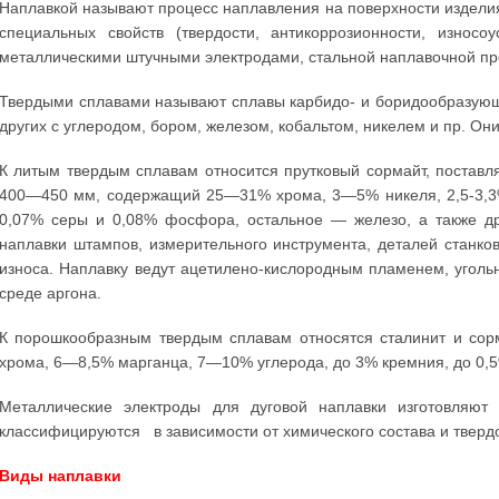
Наплавкой называют процесс наплавления на поверхности издели
специальных свойств (твердости, антикоррозионности, износо
металлическими штучными электродами, стальной наплавочной пр
Твердыми сплавами называют сплавы карбидо- и боридообразующ
других с углеродом, бором, железом, кобальтом, никелем и пр. Он
К литым твердым сплавам относится прутковый сормайт, поста
400—450 мм, содержащий 25—31% хрома, 3—5% никеля, 2,5-3,3%
0,07% серы и 0,08% фосфора, остальное — железо, а также д
наплавки штампов, измерительного инструмента, деталей станко
износа. Наплавку ведут ацетилено-кислородным пламенем, угол
среде аргона.
К порошкообразным твердым сплавам относятся сталинит и со
хрома, 6—8,5% марганца, 7—10% углерода, до 3% кремния, до 0,
Металлические электроды для дуговой наплавки изготовляют
классифицируются в зависимости от химического состава и тверд
Виды наплавки