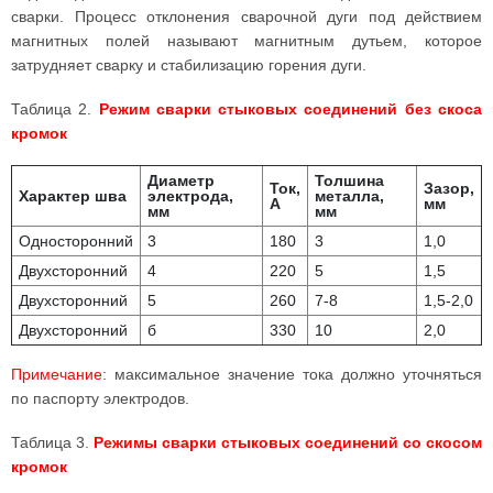
сварки. Процесс отклонения сварочной дуги под действием
магнитных полей называют магнитным дутьем, которое
затрудняет сварку и стабилизацию горения дуги.
Таблица 2.
Режим сварки стыковых соединений без скоса
кромок
Диаметр
Толшина
Ток,
Зазор,
Характер шва
электрода,
металла,
А
мм
мм
мм
Односторонний
3
180
3
1,0
Двухсторонний
4
220
5
1,5
Двухсторонний
5
260
7-8
1,5-2,0
Двухсторонний
б
330
10
2,0
Примечание
: максимальное значение тока должно уточняться
по паспорту электродов.
Таблица 3.
Режимы сварки стыковых соединений со скосом
кромок