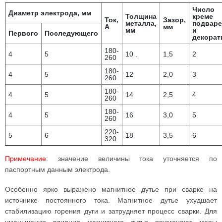
Число 
Диаметр электрода, мм
Толщина
креме
Ток,
Зазор,
металла,
подваре
А
мм
мм
и
Первого
Последующего
декорат
180-
4
5
10 .
1,5
2
260
180-
4
5
12
2,0
3
260
180-
4
5
14
2,5
4
260
180-
4
5
16
3,0
5
260
220-
5
6
18
3,5
6
320
Примечание
: значение величины тока уточняется по
паспортным данным электрода.
Особенно ярко выражено магнитное дутье при сварке на
источнике постоянного тока. Магнитное дутье ухудшает
стабилизацию горения дуги и затрудняет процесс сварки. Для