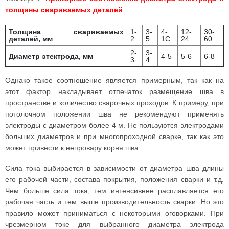
толщины свариваемых деталей
Толщина свариваемых
1-
3-
4-
12-
30-
деталей, мм
2
5
1С
24
60
2-
3-
Диаметр этектрода, мм
4-5
5-6
6-8
3
4
Однако такое соотношение является примерным, так как на
этот фактор накладывает отпечаток размещение шва в
пространстве и количество сварочных проходов. К примеру, при
потолочном положении шва не рекомендуют применять
электроды с диаметром более 4 м. Не пользуются электродами
больших диаметров и при многопроходной сварке, так как это
может привести к непровару корня шва.
Сила тока выбирается в зависимости от диаметра шва длины
его рабочей части, состава покрытия, положения сварки и т.д.
Чем больше сила тока, тем интенсивнее расплавляется его
рабочая часть и тем выше производительность сварки. Но это
правило может приниматься с некоторыми оговорками. При
чрезмерном токе для выбранного диаметра электрода