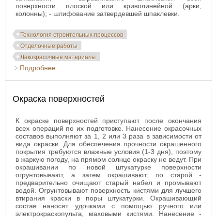
поверхности плоской или криволинейной (арки,
колонны); - шлифование затвердевшей шпаклевки.
Технология строительных процессов
Отделочные работы
Лакокрасочные материалы
Подробнее
о Подготовка поверхностей под окраску
Окраска поверхностей
К окраске поверхностей приступают после окончания
всех операций по их подготовке. Нанесение окрасочных
составов выполняют за 1, 2 или 3 раза в зависимости от
вида окраски. Для обеспечения прочности окрашенного
покрытия требуются влажные условия (1-3 дня), поэтому
в жаркую погоду, на прямом солнце окраску не ведут. При
окрашивании по новой штукатурке поверхности
огрунтовывают, а затем окрашивают; по старой -
предварительно очищают старый набел и промывают
водой. Огрунтовывают поверхность кистями для лучшего
втирания краски в поры штукатурки. Окрашивающий
состав наносят удочками с помощью ручного или
электрокраскопульта, маховыми кистями. Нанесение -