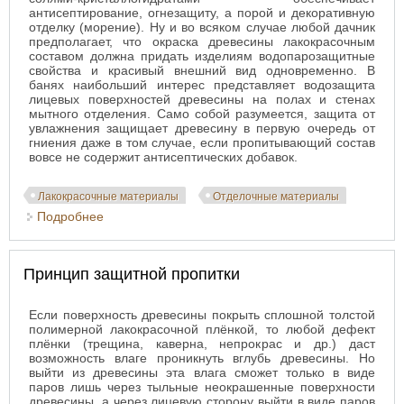
антисептирование, огнезащиту, а порой и декоративную
отделку (морение). Ну и во всяком случае любой дачник
предполагает, что окраска древесины лакокрасочным
составом должна придать изделиям водопарозащитные
свойства и красивый внешний вид одновременно. В
банях наибольший интерес представляет водозащита
лицевых поверхностей древесины на полах и стенах
мытного отделения. Само собой разумеется, защита от
увлажнения защищает древесину в первую очередь от
гниения даже в том случае, если пропитывающий состав
вовсе не содержит антисептических добавок.
Лакокрасочные материалы
Отделочные материалы
Подробнее
о Лакокрасочные покрытия и пропитки в
строительстве бань
Принцип защитной пропитки
Если поверхность древесины покрыть сплошной толстой
полимерной лакокрасочной плёнкой, то любой дефект
плёнки (трещина, каверна, непрокрас и др.) даст
возможность влаге проникнуть вглубь древесины. Но
выйти из древесины эта влага сможет только в виде
паров лишь через тыльные неокрашенные поверхности
древесины, а через лицевую сторону выйти в виде паров