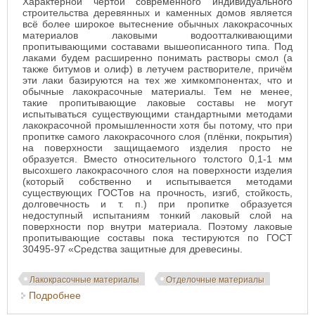
Характерной чертой современного индивидуального
строительства деревянных и каменных домов является
всё более широкое вытеснение обычных лакокрасочных
материалов лаковыми водоотталкивающими
пропитывающими составами вышеописанного типа. Под
лаками будем расширенно понимать растворы смол (а
также битумов и олиф) в летучем растворителе, причём
эти лаки базируются на тех же химкомпонентах, что и
обычные лакокрасочные материалы. Тем не менее,
такие пропитывающие лаковые составы не могут
испытываться существующими стандартными методами
лакокрасочной промышленности хотя бы потому, что при
пропитке самого лакокрасочного слоя (плёнки, покрытия)
на поверхности защищаемого изделия просто не
образуется. Вместо относительного толстого 0,1-1 мм
высохшего лакокрасочного слоя на поверхности изделия
(который собственно и испытывается методами
существующих ГОСТов на прочность, изгиб, стойкость,
долговечность и т. п.) при пропитке образуется
недоступный испытаниям тонкий лаковый слой на
поверхности пор внутри материала. Поэтому лаковые
пропитывающие составы пока тестируются по ГОСТ
30495-97 «Средства защитные для древесины.
Лакокрасочные материалы
Отделочные материалы
Подробнее
о Лаковые пропитывающие составы в
строительстве бань