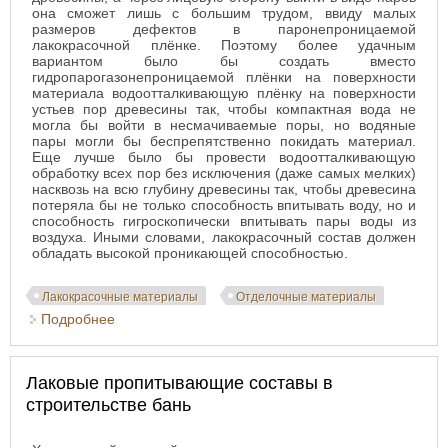
она сможет лишь с большим трудом, ввиду малых
размеров дефектов в паронепроницаемой
лакокрасочной плёнке. Поэтому более удачным
вариантом было бы создать вместо
гидропарогазонепроницаемой плёнки на поверхности
материала водоотталкивающую плёнку на поверхности
устьев пор древесины так, чтобы компактная вода не
могла бы войти в несмачиваемые поры, но водяные
пары могли бы беспрепятственно покидать материал.
Еще лучше было бы провести водоотталкивающую
обработку всех пор без исключения (даже самых мелких)
насквозь на всю глубину древесины так, чтобы древесина
потеряла бы не только способность впитывать воду, но и
способность гигроскопически впитывать пары воды из
воздуха. Иными словами, лакокрасочный состав должен
обладать высокой проникающей способностью.
Лакокрасочные материалы
Отделочные материалы
Подробнее
о Принцип защитной пропитки
Лаковые пропитывающие составы в
строительстве бань