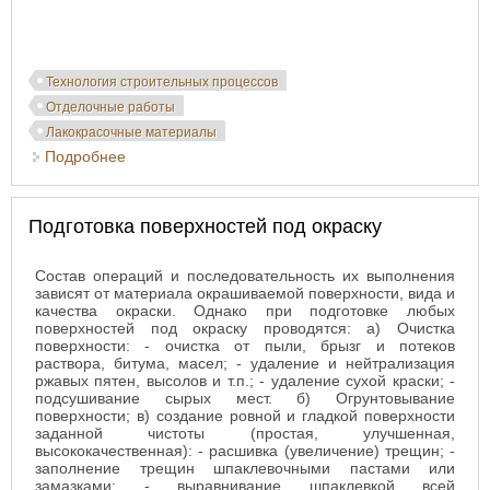
Технология строительных процессов
Отделочные работы
Лакокрасочные материалы
Подробнее
о Определение потребности в ресурсах при
окрашивании
Подготовка поверхностей под окраску
Состав операций и последовательность их выполнения
зависят от материала окрашиваемой поверхности, вида и
качества окраски. Однако при подготовке любых
поверхностей под окраску проводятся: а) Очистка
поверхности: - очистка от пыли, брызг и потеков
раствора, битума, масел; - удаление и нейтрализация
ржавых пятен, высолов и т.п.; - удаление сухой краски; -
подсушивание сырых мест. б) Огрунтовывание
поверхности; в) создание ровной и гладкой поверхности
заданной чистоты (простая, улучшенная,
высококачественная): - расшивка (увеличение) трещин; -
заполнение трещин шпаклевочными пастами или
замазками; - выравнивание шпаклевкой всей