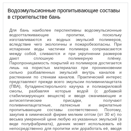
Водоэмульсионные пропитывающие составы
в строительстве бань
Для бань наиболее перспективны водоэмульсионные
водоотталкивающие пропитки, поскольку
изготавливаются из водных эмульсий полимеров,
вследствие чего экологичны и пожаробезопасны. При
испарении воды частички полимера соприкасаются
между собой, сливаются и при укрупнении размеров
дают сплошную полимерную плёнку.
Паропроницаемость покрытий из полимеров достигается
лишь на пористых материалах при проникновении
сильно разбавленных эмульсий внутрь каналов и
растекании по стенкам каналов. Практический интерес
представляют прежде всего эмульсии поливинилацетата
(ПВА), бутадиенстирольного каучука и полиакриловой
смолы, разбавляя которые водой (с добавкой
стабилизирующих веществ) и вводя смачивающие и
антисептические присадки, получают
поливинилацетатные, латексные и акрилатные
пропитывающие составы соответственно. Поэтому,
закупив в химической фирме мелким оптом (от 30 кг) по
весьма умеренной цене любую из указанных эмульсий (в
виде полуфабриката), дачник может использовать её
непосредственно для пропитки или доработать её, вводя