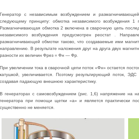
Генератор с независимым возбуждением и размагничивающей 
следующему принципу: обмотка независимого возбуждения 1 пи
Размагничивающая обмотка 2 включена в сварочную цепь послед
независимого возбуждения предусмотрен реостат . Направл
размагничивающей обмотки таково, что создаваемые ими магни
направлению. В результате наложения друг на друга двух магнит
разности их величин Фрез = Фн — Фр.
При увеличении тока в сварочной цепи поток «Фн» остается пос
катушкой, увеличивается. Поэтому результирующий поток, ЭДС
создавая падающую внешнюю характеристику.
В генераторах с самовозбуждением (рис. 1,6) напряжение на 
генератора при помощи щетки «а» и является практически по
существенно не меняется.