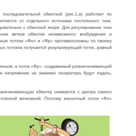
последовательной обмоткой (рис.1,а) работает по
тается от отдельного источника постоянного тока.
овательно с обмоткой якоря. Для регулирования тока
ение витков обмотки независимого возбуждения и
тные потоки «Фн» и «Фр» противоположны по своему
ных потоков получается результирующий поток, равный
тоянным, а поток «Фр», создаваемый размагничивающей
 и напряжение на зажимах генератора будут падать,
намагничивающую обмотку снимается с центра самого
стоянной величиной. Поэтому магнитный поток «Фн»