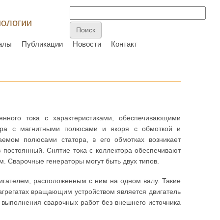
нологии
алы
Публикации
Новости
Контакт
янного тока с характеристиками, обеспечивающими
тора с магнитными полюсами и якоря с обмоткой и
аемом полюсами статора, в его обмотках возникает
 постоянный. Снятие тока с коллектора обеспечивают
м. Сварочные генераторы могут быть двух типов.
игателем, расположенным с ним на одном валу. Такие
агрегатах вращающим устройством является двигатель
и выполнения сварочных работ без внешнего источника