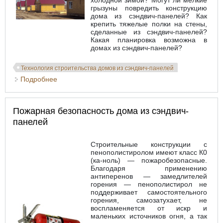
холодной зимой? Могут ли мелкие
грызуны повредить конструкцию
дома из сэндвич-панелей? Как
крепить тяжелые полки на стены,
сделанные из сэндвич-панелей?
Какая планировка возможна в
домах из сэндвич-панелей?
Технология строительства домов из сэндвич-панелей
Подробнее
о Вопросы о строительстве домов из сэндвич-
панелей
Пожарная безопасность дома из сэндвич-
панелей
Строительные конструкции с
пенополистиролом имеют класс К0
(ка-ноль) — пожаробезопасные.
Благодаря применению
антиперенов — замедлителей
горения — пенополистирол не
поддерживает самостоятельного
горения, самозатухает, не
воспламеняется от искр и
маленьких источников огня, а так