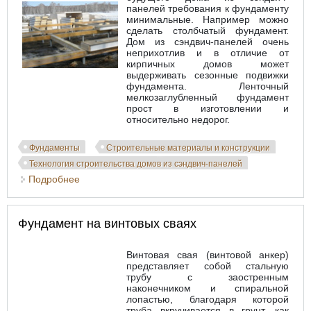
панелей требования к фундаменту
минимальные. Например можно
сделать столбчатый фундамент.
Дом из сэндвич-панелей очень
неприхотлив и в отличие от
кирпичных домов может
выдерживать сезонные подвижки
фундамента. Ленточный
мелкозаглубленный фундамент
прост в изготовлении и
относительно недорог.
Фундаменты
Строительные материалы и конструкции
Технология строительства домов из сэндвич-панелей
Подробнее
о Монтаж фундамента для дома из сэндвич-
панелей
Фундамент на винтовых сваях
Винтовая свая (винтовой анкер)
представляет собой стальную
трубу с заостренным
наконечником и спиральной
лопастью, благодаря которой
труба вкручивается в грунт, как