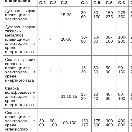
сваривания
С-1
С-2
С-3
С-4
С-5
С-6
С-6
Дуговая сварка
30-
50-
150-
275-
плавящимся
-
-
15-30
60
150
275
350
электродом
Дуговая сварка
тяжелых
металлов
30-
50-
80-
100-
плавящимся
-
-
20-30
50
80
100
200
электродом в
среде
инертного газа
Сварка легких
сплавов
плавящимся
15-
30-
50-
90-
-
-
-
электродом в
30
50
90
150
среде
инертного газа
Сварка
вольфрамовым
15-
20-
40-
80-
электродом в
-
-
01.10.15
20
40
80
100
среде
инертного газа
Сварка
плавящимся
электродом в
30-
60-
150-
175-
300-
400-
100-150
среде
60
100
175
300
400
600
углекислого