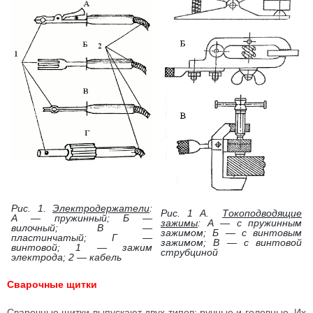
Рис. 1.
Электродержатели
:
Рис. 1 А.
Токоподводящие
А — пружинный; Б —
зажимы
: А — с пружинным
вилочный; В —
зажимом; Б — с винтовым
пластинчатый; Г —
зажимом; В — с винтовой
винтовой; 1 — зажим
струбциной
электрода; 2 — кабель
Сварочные щитки
Сварочные щитки выпускают двух типов: ручные и головные. Их