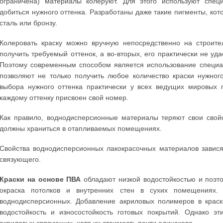
ограничена) материалы колеруют. Для этого используют спец
добиться нужного оттенка. Разработаны даже такие пигменты, кот
сталь или бронзу.
Колеровать краску можно вручную непосредственно на строите
получить требуемый оттенок, а во-вторых, его практически не уда
Поэтому современным способом является использование специа
позволяют не только получить любое количество краски нужног
выбора нужного оттенка практически у всех ведущих мировых п
каждому оттенку присвоен свой номер.
Как правило, воднодисперсионные материалы теряют свои свой
должны храниться в отапливаемых помещениях.
Свойства воднодисперсионных лакокрасочных материалов зависят
связующего.
Краски на основе ПВА
обладают низкой водостойкостью и поэто
окраска потолков и внутренних стен в сухих помещениях
воднодисперсионных. Добавление акриловых полимеров в крас
водостойкость и износостойкость готовых покрытий. Однако э