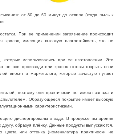
сыхания: от 30 до 60 минут до отлипа (когда пыль к
ти.
достатки. При ее применении загрязнение происходит
я красок, имеющих высокую влагостойкость, это не
, которые использовались при ее изготовлении. Это
ко не все производители красок готовы открыть свои
ей вносят и маркетологи, которые зачастую путают
ителей, поэтому они практически не имеют запаха и
 распылителем. Образующееся покрытие имеет высокую
сплуатационными характеристиками.
ющего диспергированы в воде. В процессе испарения
 другу, образуя плёнку. Данные продукты выпускаются,
о цвета или оттенка (номенклатура практически не