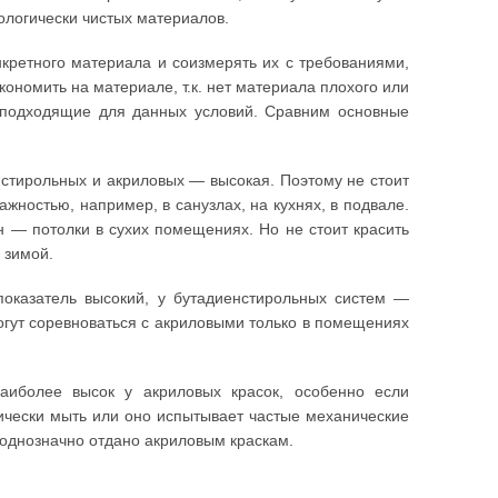
кологически чистых материалов.
нкретного материала и соизмерять их с требованиями,
кономить на материале, т.к. нет материала плохого или
о подходящие для данных условий. Сравним основные
нстирольных и акриловых — высокая. Поэтому не стоит
жностью, например, в санузлах, на кухнях, в подвале.
н — потолки в сухих помещениях. Но не стоит красить
 зимой.
показатель высокий, у бутадиенстирольных систем —
огут соревноваться с акриловыми только в помещениях
аиболее высок у акриловых красок, особенно если
дически мыть или оно испытывает частые механические
ь однозначно отдано акриловым краскам.