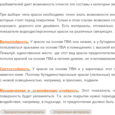
разбавителей дает возможность отнести эти составы к категории э
При выборе типа красок необходимо точно знать возможности ко
которые стоят перед покрытием. Только в этом случае возможно сэ
хорошего, дорогого или дешёвого. Есть материалы, оптимальн
показатели воднодисперсионных красок на различных связующих.
Водостойкость.
У красок на основе ПВА она низкая, а у бутадие
пользоваться красками на основе ПВА в помещениях с высокой вла
Пожалуй, единственное место, где этот вид красок предпочтителе
потолок краской на основе ПВА в летнем домике, не отапливаемом
Светостойкость.
У красок на основе ПВА и у акриловых этот 
заметно ниже. Поэтому бутадиенстирольные краски (латексные) м
с низкой освещённостью, например, в прихожих, подвале.
Механическая и атмосферная стойкость.
Этот показатель н
поверхность будет увлажняться. Т.е. если покрытие нужно перио
воздействия, например, в подъезде, то предпочтение должно быт
Лакокрасочные материалы
Отделочные материалы