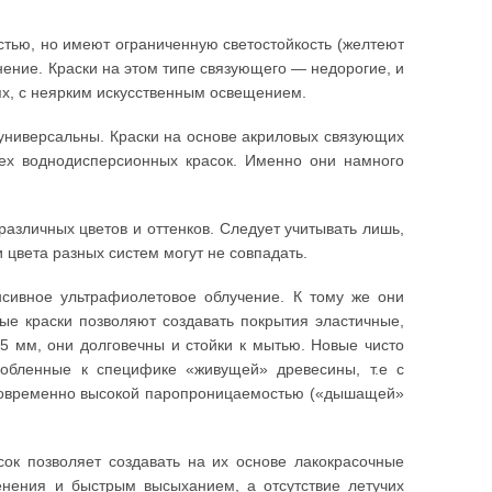
тью, но имеют ограниченную светостойкость (желтеют
нение. Краски на этом типе связующего — недорогие, и
х, с неярким искусственным освещением.
универсальны. Краски на основе акриловых связующих
сех воднодисперсионных красок. Именно они намного
азличных цветов и оттенков. Следует учитывать лишь,
 цвета разных систем могут не совпадать.
сивное ультрафиолетовое облучение. К тому же они
ые краски позволяют создавать покрытия эластичные,
5 мм, они долговечны и стойки к мытью. Новые чисто
собленные к специфике «живущей» древесины, т.е с
дновременно высокой паропроницаемостью («дышащей»
ок позволяет создавать на их основе лакокрасочные
енения и быстрым высыханием, а отсутствие летучих