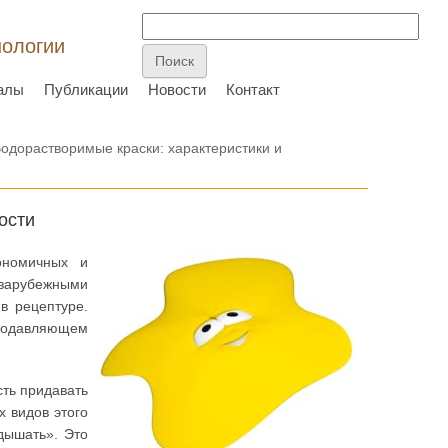
нологии
алы
Публикации
Новости
Контакт
одорастворимые краски: характеристики и
ости
ономичных и
 зарубежными
в рецептуре.
подавляющем
сть придавать
х видов этого
дышать». Это