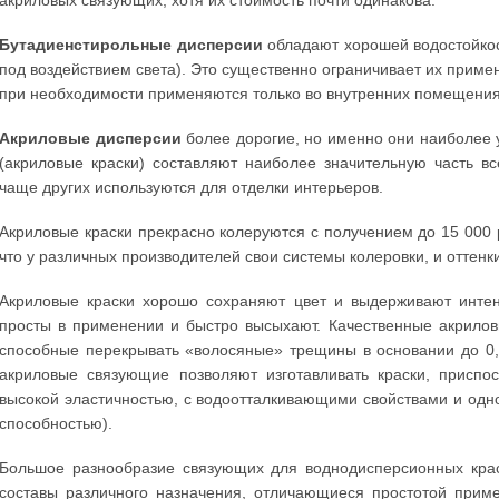
акриловых связующих, хотя их стоимость почти одинакова.
Бутадиенстирольные дисперсии
обладают хорошей водостойкос
под воздействием света). Это существенно ограничивает их приме
при необходимости применяются только во внутренних помещения
Акриловые дисперсии
более дорогие, но именно они наиболее 
(акриловые краски) составляют наиболее значительную часть в
чаще других используются для отделки интерьеров.
Акриловые краски прекрасно колеруются с получением до 15 000 р
что у различных производителей свои системы колеровки, и оттенки
Акриловые краски хорошо сохраняют цвет и выдерживают интен
просты в применении и быстро высыхают. Качественные акрилов
способные перекрывать «волосяные» трещины в основании до 0,
акриловые связующие позволяют изготавливать краски, приспо
высокой эластичностью, с водоотталкивающими свойствами и о
способностью).
Большое разнообразие связующих для воднодисперсионных крас
составы различного назначения, отличающиеся простотой прим