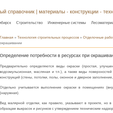
ый справочник | материалы - конструкции - тех
ибирск
Строительство
Инженерные системы
Лесоматери
Вы здесь
Главная
»
Технология строительных процессов
»
Отделочные рабо
окрашивании
Определение потребности в ресурсах при окрашива
Предварительно определяются виды окраски (простая, улучшен
водоэмульсионная, масляная и т.п.), а также виды поверхносте
конструкций (стены, потолки, полы, оконное и дверное заполнение,
Отдельно учитывается выполнение окраски в помещениях (вну
(наружная).
Вид малярной отделки, как правило, указывают в проекте, но 
образцам выкрасок и рисунков с утверждением техническим надзор