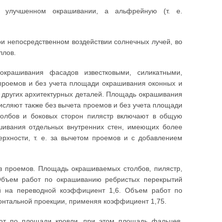
и улучшенном окрашивании, а альфрейную (т. е.
ри непосредственном воздействии солнечных лучей, во
ллов.
крашивания фасадов известковыми, силикатными,
проемов и без учета площади окрашивания оконных и
 и других архитектурных деталей. Площадь окрашивания
исляют также без вычета проемов и без учета площади
толбов и боковых сторон пилястр включают в общую
шивания отдельных внутренних стен, имеющих более
рхности, т. е. за вычетом проемов и с добавлением
 проемов. Площадь окрашиваемых столбов, пилястр,
Объем работ по окрашиванию ребристых перекрытий
й на переводной коэффициент 1,6. Объем работ по
онтальной проекции, применяя коэффициент 1,75.
ют по площади кровли, при этом площадь фальцев,