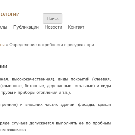
нологии
алы
Публикации
Новости
Контакт
ты
» Определение потребности в ресурсах при
нии
ная, высококачественная), виды покрытий (клеевая,
й (каменные, бетонные, деревянные, стальные) и виды
 трубы и приборы отопления и т.п.).
тренняя) и внешних частях зданий: фасады, крыши
в ряде случаев допускается выполнять ее по пробным
ом заказчика.