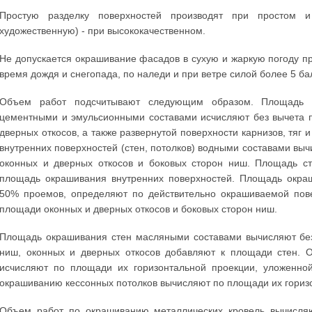
Простую разделку поверхностей производят при простом 
художественную) - при высококачественном.
Не допускается окрашивание фасадов в сухую и жаркую погоду п
время дождя и снегопада, по наледи и при ветре силой более 5 ба
Объем работ подсчитывают следующим образом. Площадь о
цементными и эмульсионными составами исчисляют без вычета 
дверных откосов, а также развернутой поверхности карнизов, тяг
внутренних поверхностей (стен, потолков) водными составами выч
оконных и дверных откосов и боковых сторон ниш. Площадь с
площадь окрашивания внутренних поверхностей. Площадь окра
50% проемов, определяют по действительно окрашиваемой пове
площади оконных и дверных откосов и боковых сторон ниш.
Площадь окрашивания стен масляными составами вычисляют без
ниш, оконных и дверных откосов добавляют к площади стен. 
исчисляют по площади их горизонтальной проекции, уложенно
окрашиванию кессонных потолков вычисляют по площади их гориз
Объем работ по окрашиванию металлических кровель вычисля