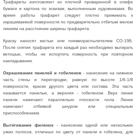
Трафареты изготовляют из плотной проваренной в олифе
бумаги и картона по эскизам, выполненным художниками. Во
время работы трафарет следует плотно прижимать к
окрашиваемой поверхности по предварительно отбитым мелом
линиям на расстоянии ширины трафарета.
Краску наносят кистью или пневмораспылителем СО-19Б.
После снятия трафарета его каждый раз необходимо вытирать
ветошью, чтобы не испортить поверхность при повторном
накладывании.
Окрашивание панелей и гобеленов
- нанесение на нижнюю
часть стены и перегородки, равную по высоте 1/6-1/8
поверхности, краски другого цвета или состава. Эта часть
называется панелью, а верхняя - гобеленом. Верх линии
панели намечают параллельно плоскости пола. Линии
намечают отбивкой шнуром или специальным
приспособлением.
Вытягивание филенок
- нанесение одной или нескольких
узких полосок, отличных по цвету от панели и гобелена, для