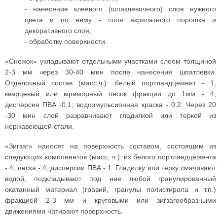
- нанесение клеевого (шпаклевочного) слоя нужного
цвета и по нему - слоя акрилатного порошка и
декоративного слоя;
- обработку поверхности.
«Снежок» укладывают отдельными участками слоем толщиной
2-3 мм через 30-40 мин после нанесения шпатлевки.
Отделочный состав (масс,ч.): белый портландцемент - 1;
кварцевый или мраморный песок фракции до 1мм - 4;
дисперсия ПВА -0,1; водоэмульсионная краска - 0,2. Через 20
-30 мин слой разравнивают гладилкой или теркой из
нержавеющей стали.
«Зигзаг» наносят на поверхность составом, состоящим из
следующих компонентов (масс, ч.): из белого портландцемента
- 4; песка - 4; дисперсии ПВА - 1. Гладилку или терку смачивают
водой, подкладывают под нее любой гранулированный
окатанный материал (гравий, гранулы полистирола и т.п.)
фракцией 2-3 мм и круговыми или зигзагообразными
движениями натирают поверхность.