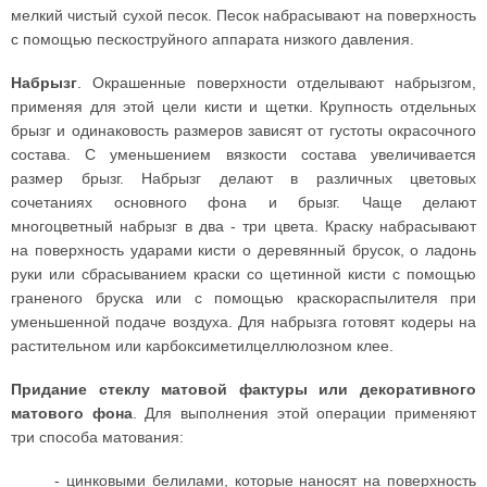
мелкий чистый сухой песок. Песок набрасывают на поверхность
с помощью пескоструйного аппарата низкого давления.
Набрызг
. Окрашенные поверхности отделывают набрызгом,
применяя для этой цели кисти и щетки. Крупность отдельных
брызг и одинаковость размеров зависят от густоты окрасочного
состава. С уменьшением вязкости состава увеличивается
размер брызг. Набрызг делают в различных цветовых
сочетаниях основного фона и брызг. Чаще делают
многоцветный набрызг в два - три цвета. Краску набрасывают
на поверхность ударами кисти о деревянный брусок, о ладонь
руки или сбрасыванием краски со щетинной кисти с помощью
граненого бруска или с помощью краскораспылителя при
уменьшенной подаче воздуха. Для набрызга готовят кодеры на
растительном или карбоксиметилцеллюлозном клее.
Придание стеклу матовой фактуры или декоративного
матового фона
. Для выполнения этой операции применяют
три способа матования:
- цинковыми белилами, которые наносят на поверхность