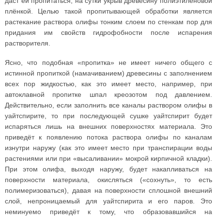
даст ей пропитаться, на сутки укрыв древесину полиэтиленовой
плёнкой. Целью такой пропитывающей обработки является
растекание раствора олифы тонким слоем по стенкам пор для
придания им свойств гидрофобности после испарения
растворителя.
Ясно, что подобная «пропитка» не имеет ничего общего с
истинной пропиткой (намачиванием) древесины с заполнением
всех пор жидкостью, как это имеет место, например, при
автоклавной пропитке шпал креозотом под давлением.
Действительно, если заполнить все каналы раствором олифы в
уайтспирите, то при последующей сушке уайтспирит будет
испаряться лишь на внешних поверхностях материала. Это
приведёт к появлению потока раствора олифы по каналам
изнутри наружу (как это имеет место при транспирации воды
растениями или при «высаливании» мокрой кирпичной кладки).
При этом олифа, выходя наружу, будет накапливаться на
поверхности материала, окисляться («сохнуть», то есть
полимеризоваться), давая на поверхности сплошной внешний
слой, непроницаемый для уайтспирита и его паров. Это
неминуемо приведёт к тому, что образовавшийся на