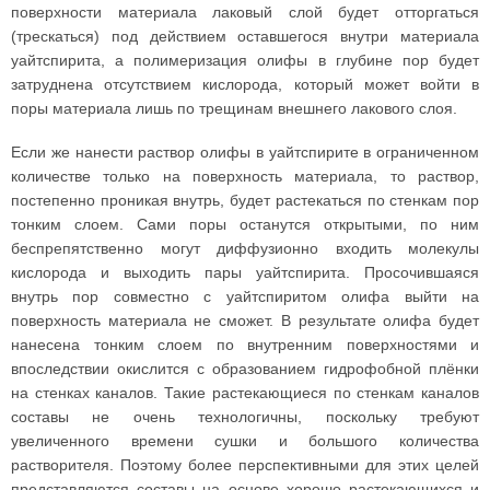
поверхности материала лаковый слой будет отторгаться
(трескаться) под действием оставшегося внутри материала
уайтспирита, а полимеризация олифы в глубине пор будет
затруднена отсутствием кислорода, который может войти в
поры материала лишь по трещинам внешнего лакового слоя.
Если же нанести раствор олифы в уайтспирите в ограниченном
количестве только на поверхность материала, то раствор,
постепенно проникая внутрь, будет растекаться по стенкам пор
тонким слоем. Сами поры останутся открытыми, по ним
беспрепятственно могут диффузионно входить молекулы
кислорода и выходить пары уайтспирита. Просочившаяся
внутрь пор совместно с уайтспиритом олифа выйти на
поверхность материала не сможет. В результате олифа будет
нанесена тонким слоем по внутренним поверхностями и
впоследствии окислится с образованием гидрофобной плёнки
на стенках каналов. Такие растекающиеся по стенкам каналов
составы не очень технологичны, поскольку требуют
увеличенного времени сушки и большого количества
растворителя. Поэтому более перспективными для этих целей
представляются составы на основе хорошо растекающихся и