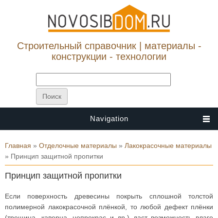
Строительный справочник | материалы -
конструкции - технологии
Navigation
Вы здесь
Главная
»
Отделочные материалы
»
Лакокрасочные материалы
» Принцип защитной пропитки
Принцип защитной пропитки
Если поверхность древесины покрыть сплошной толстой
полимерной лакокрасочной плёнкой, то любой дефект плёнки
(трещина, каверна, непрокрас и др.) даст возможность влаге