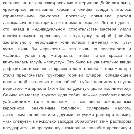
составов, но не для лакокрасочных материалов. Действительно,
чрезмерное впитывание краски и олифы всегда считалось
отрицательным фактором, поскольку повышало расход
лакокрасочного материала и стоимость окраски. Лет пятьдесят-
сто назад в индивидуальном строительстве мастера учили
прогрунтовывать древесину и штукатурку олифой (причём
желательно с небольшим количеством пигмента) «по чуть-
чуть», лишь бы «приклеить» всю пыль на поверхности и
«забить» устья пор материала, чтобы потом краска не
впитывалась вглубь «попусту». Это было не удивительно ввиду
дефицитности масляных красок и даже олифы. Потом мастера
стали предпочитать грунтовку горячей олифой, обладающей
пониженной вязкостью и способной глубже проникнуть внутрь
пористого материала (хотя бы на десятую долю миллиметра).
Сейчас же мастер, грунтуя «для себя», пожиже разбавит олифу
уайтспиритом (или керосином, в том числе авиационным
керосином, реактивным топливом, соляровым маслом,
дизельным топливом или другими летучими растворителями),
«как следует» в несколько заходов обработает этим раствором
предварительно просушенную камерным способом древесину и