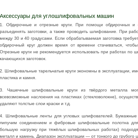
Аксессуары для углошлифовальных машин
1. Обдирочные и отрезные круги. При помощи обдирочных и о
разъединять заготовки, а также проводить шлифование. При раб
между 30 и 40 градусами. Если обрабатываемая заготовка требуе
обдирочный круг должен время от времени стачиваться, чтобы
Отрезные круги не рекомендуется использовать при работах по ш
качающихся заготовок.
2. Шлифовальные тарельчатые круги экономны в эксплуатации, и
пластика и камня.
3. Чашечные шлифовальные круги из твёрдого металла мог
всевозможные наслоения на пластиках (стекловолокне), осуществ
удаляют толстые слои краски и т.д.
4. Шлифовальные ленты для угловых шлифователей. Бумажные
липучим соединением и фибровые шлифовальные полотна для 
большую нагрузку при тяжёлых шлифовальных работах) подходят
металл и камень. Диапазон эксплуатации — от тонкого до грубого