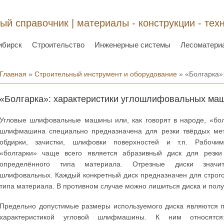
ый справочник | материалы - конструкции - тех
ибирск
Строительство
Инженерные системы
Лесоматери
Вы здесь
Главная
»
Строительный инструмент и оборудование
» «Болгарка»
«Болгарка»: характеристики углошлифовальных ма
Угловые шлифовальные машины или, как говорят в народе, «бол
шлифмашина специально предназначена для резки твёрдых мет
обдирки, зачистки, шлифовки поверхностей и т.п. Рабочи
«болгарки» чаще всего является абразивный диск для резк
определённого типа материала. Отрезные диски значи
шлифовальных. Каждый конкретный диск предназначен для строг
типа материала. В противном случае можно лишиться диска и полу
Предельно допустимые размеры используемого диска являются 
характеристикой угловой шлифмашины. К ним относятся