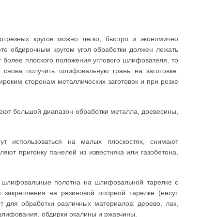
трезных кругов можно легко, быстро и экономично
оте обдирочным кругом угол обработки должен лежать
т более плоского положения углового шлифователя, то
 снова получить шлифовальную грань на заготовке.
ироким сторонам металлических заготовок и при резке
меют большой диапазон обработки металла, древесины,
ут использоваться на малых плоскостях, снимают
ляют пригонку панелей из известняка или газобетона,
 шлифовальные полотна на шлифовальной тарелке с
закрепления на резиновой опорной тарелке (несут
 для обработки различных материалов: дерево, лак,
 шлифования, обдирки окалины и ржавчины.