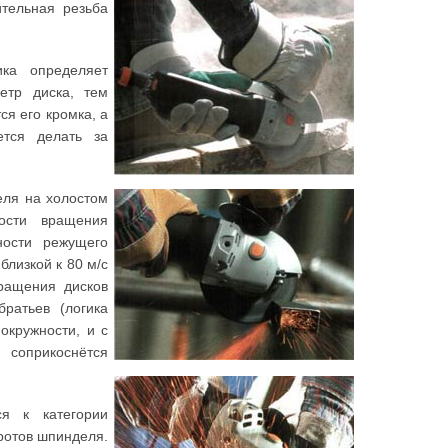
тельная резьба
ика определяет
етр диска, тем
ся его кромка, а
ется делать за
еля на холостом
ости вращения
ности режущего
близкой к 80 м/с
вращения дисков
ратьев (логика
окружности, и с
соприкоснётся
я к категории
ротов шпинделя.