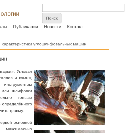
нологии
алы
Публикации
Новости
Контакт
: характеристики углошлифовальных машин
шин
гарки». Угловая
аллов и камня,
м инструментом
и или шлифовки
тельно тоньше
о определённого
чить травму.
первой основной
: максимально