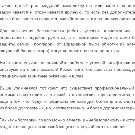
Также целый ряд моделей комплектуется или может дополн
закручивается и откручивается вручную, то есть без дополните
диска большинство современных «болгарок» имеют кнопку фиксац
Для повышения безопасности работы угловые шлифмашины 
переставлять подобно рукоятке, а в некоторых моделях даже б
защиты самих «болгарок» от абразивной пыли обмотки их эле
шнуровой бандаж якоря) могут дополнительно защищаться.
Ни в коем случае не начинайте работу с угловой шлифмашино
инструмента очень высокая! Кроме того, большинство производ
специальные защитные рукавицы и шлем.
Выше упоминался тот факт, что существует профессиональный 
помимо своих видимых отличий в технических характеристиках
ещё и тем, что, будучи предназначенными для более длительной
из более долговечных, но, соответственно, и более дорогих матери
Так как «болгарку» смело можно отнести к «небезопасному» инстр
модели оснащаются кнопкой защиты от случайного включения.