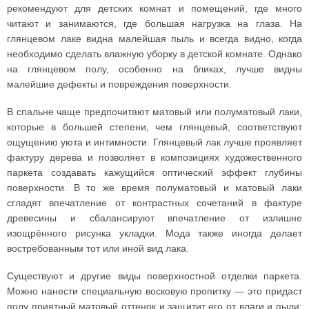
рекомендуют для детских комнат и помещений, где много
читают и занимаются, где большая нагрузка на глаза. На
глянцевом лаке видна малейшая пыль и всегда видно, когда
необходимо сделать влажную уборку в детской комнате. Однако
на глянцевом полу, особенно на бликах, лучше видны
малейшие дефекты и повреждения поверхности.
В спальне чаще предпочитают матовый или полуматовый лаки,
которые в большей степени, чем глянцевый, соответствуют
ощущению уюта и интимности. Глянцевый лак лучше проявляет
фактуру дерева и позволяет в композициях художественного
паркета создавать кажущийся оптический эффект глубины
поверхности. В то же время полуматовый и матовый лаки
сгладят впечатление от контрастных сочетаний в фактуре
древесины и сбалансируют впечатление от излишне
изощрённого рисунка укладки. Мода также иногда делает
востребованным тот или иной вид лака.
Существуют и другие виды поверхностной отделки паркета.
Можно нанести специальную восковую пропитку — это придаст
полу приятный матовый оттенок и защитит его от влаги и пыли;