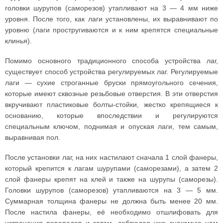
головки шурупов (саморезов) утапливают на 3 — 4 мм ниже
уровня. После того, как лаги установлены, их выравнивают по
уровню (лаги простругиваются и к ним крепятся специальные
клинья).
Помимо основного традиционного способа устройства лаг,
существует способ устройства регулируемых лаг. Регулируемые
лаги — сухие строганные бруски прямоугольного сечения,
которые имеют сквозные резьбовые отверстия. В эти отверстия
вкручивают пластиковые болты-стойки, жестко крепящиеся к
основанию, которые впоследствии и регулируются
специальным ключом, поднимая и опуская лаги, тем самым,
выравнивая пол.
После установки лаг, на них настилают сначала 1 слой фанеры,
который крепится к лагам шурупами (саморезами), а затем 2
слой фанеры крепят на клей и также на шурупы (саморезы).
Головки шурупов (саморезов) утапливаются на 3 — 5 мм.
Суммарная толщина фанеры не должна быть менее 20 мм.
После настила фанеры, её необходимо отшлифовать для
устранения перепадов и затем, соблюдая уже знакомую нам