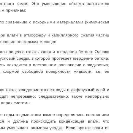
нтного камня. Это уменьшение объема называется
ым причинам:
 по сравнению с исходными материалами (химическая
ри влаги в атмосферу и капиллярного сжатия частиц
 течение нескольких месяцев.
ого процесса схватывания и твердения бетона. Однако
словий среды, в которой протекает твердение бетона.
ть находится в постоянном равновесии с жидкостью,
 формой свободной поверхности жидкости, т.е. ее
 контакта вследствие отсоса воды в диффузный слой и
дит непрерывно; следовательно, также непрерывно
 порах системы.
ие воды в цементном камне определялись состоянием
ся и должна происходить конденсация влаги, что
ым уменьшает размеры усадки. Если приток влаги из