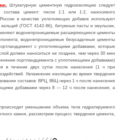
ми.
Штукатурную цементную гидроизоляцию следует
 состава цемент: песок 1:1 или 1:2, наносимого
России в качестве уплотняющих добавок используют
 кальций (ГОСТ 4142-86), битумные пасты и эмульсии,
рименяют водонепроницаемые расширяющиеся цементы
мпонента; водонепроницаемые безусадочные цементы
 портландцемент с уплотняющими добавками, которые
лой должен наноситься не позднее, чем через 30 мин
именении портландцемента с уплотняющими добавками)
я в течение двух суток после нанесения (1 ч при
оздействий. Увлажнение изоляции во время твердения
овании составов: ВРЦ, ВБЦ через 1 ч после нанесения
яющими добавками через 8 — 12 ч после нанесения, а
 происходит уменьшение объема тела гидратируемого
нтного камня, рассмотрим процесс твердения цемента,