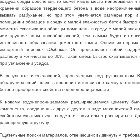
воздуха среды обеспечен, то может иметь место непрерывная и 
хранении образцов твердеющего бетона в воде неограниченны
вызвать разбухание, но при этом увеличатся размеры пор и 
помещении образцов в среду с малой влажностью бетон быстро о
момента схватывания образцы помещены в среду с малой влажнос
чем крупнее поры новообразований, тем самым будет интенсив
интенсивного образования цементного камня. Одним из первых
импортный порошок «Эмбако». Он представляет собой содер
раствору в количестве до 30%. Такая смесь быстро схватывается 
при увлажнении усадки.
В результате исследований, проведенных под руководством 
обнаруживающий после затворения интенсивное самоуплотнение
бетоне приобретает свойства водонепроницаемости.
К новому водонепроницаемому расширяющемуся цементу было
компонента, соединенных друг с другом в виде механической с
свойством схватываться, твердеть и значительно расширяться. 
расширенную структуру.
Тщательные поиски материалов, отвечающих выдвинутым требова