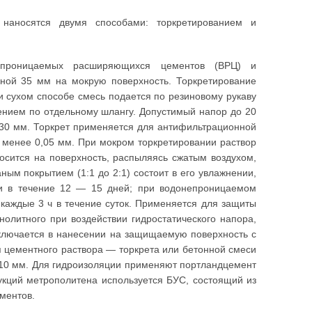
наносятся двумя способами: торкретированием и
проницаемых расширяющихся цементов (ВРЦ) и
ной 35 мм на мокрую поверхность. Торкретирование
 сухом способе смесь подается по резиновому рукаву
лением по отдельному шлангу. Допустимый напор до 20
 30 мм. Торкрет применяется для антифильтрационной
менее 0,05 мм. При мокром торкретировании раствор
осится на поверхность, распыляясь сжатым воздухом,
ным покрытием (1:1 до 2:1) состоит в его увлажнении,
ки в течение 12 — 15 дней; при водонепроницаемом
 каждые 3 ч в течение суток. Применяется для защиты
олитного при воздействии гидростатического напора,
аключается в нанесении на защищаемую поверхность с
я цементного раствора — торкрета или бетонной смеси
— 10 мм. Для гидроизоляции применяют портландцемент
укций метрополитена используется БУС, состоящий из
ментов.