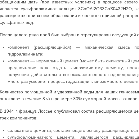
обещающим дать (при известных условиях) в процессе своего
является сульфоалюминат кальция 3CaOAI2О33CaS0432H2О, ко
расширяется при своем образовании и является причиной растрес
сульфатных вод.
После целого ряда проб был выбран и отрегулирован следующий 
компонент (расширяющийся) — механическая смесь пор
гидроалюмината;
компонент — нормальный цемент (может быть силикатный цем
предпочтение надо отдать глиноземистому цементу, поск
получение действительно высококачественного водонепрониц
много раз ускоряет процесс гидратации глиноземистого цемент
Количество поглощенной и удержанной воды для наших глиноземи
автоклаве в течение 8 ч) в размере 30% суммарной массы затворен
В 1944 г. француз Лоссье опубликовал состав расширяющегося це
трех компонентов:
силикатного цемента, составляющего основу расширяющегося
сульфоалюминатного цемента, являющегося расширяющ