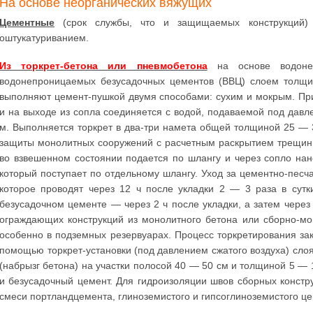
На основе неорганических вяжущих
Цементные
(срок службы, что и защищаемых конструкций) 
оштукатуриванием.
Из торкрет-бетона или пневмобетона
на основе водоне
водонепроницаемых безусадочных цементов (ВВЦ) слоем толщи
выполняют цемент-пушкой двумя способами: сухим и мокрым. При
и на выходе из сопла соединяется с водой, подаваемой под дав
м. Выполняется торкрет в два-три намета общей толщиной 25 —
защиты монолитных сооружений с расчетным раскрытием трещин 
во взвешенном состоянии подается по шлангу и через сопло нан
который поступает по отдельному шлангу. Уход за цементно-песча
которое проводят через 12 ч после укладки 2 — 3 раза в сут
безусадочном цементе — через 2 ч после укладки, а затем через
ограждающих конструкций из монолитного бетона или сборно-мон
особенно в подземных резервуарах. Процесс торкретирования з
помощью торкрет-установки (под давлением сжатого воздуха) сло
(набрызг бетона) на участки полосой 40 — 50 см и толщиной 5 
и безусадочный цемент. Для гидроизоляции швов сборных констр
смеси портландцемента, глиноземистого и гипсоглиноземистого це