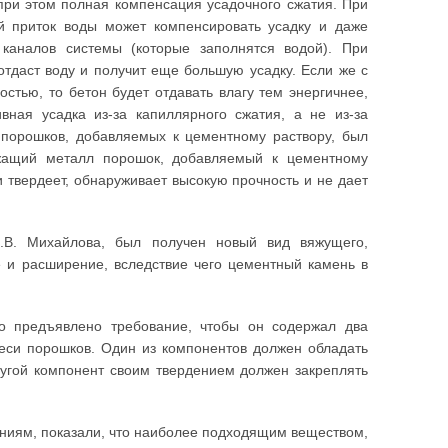
при этом полная компенсация усадочного сжатия. При
й приток воды может компенсировать усадку и даже
каналов системы (которые заполнятся водой). При
тдаст воду и получит еще большую усадку. Если же с
тью, то бетон будет отдавать влагу тем энергичнее,
ная усадка из-за капиллярного сжатия, а не из-за
 порошков, добавляемых к цементному раствору, был
жащий металл порошок, добавляемый к цементному
и твердеет, обнаруживает высокую прочность и не дает
В.В. Михайлова, был получен новый вид вяжущего,
 и расширение, вследствие чего цементный камень в
 предъявлено требование, чтобы он содержал два
меси порошков. Один из компонентов должен обладать
Другой компонент своим твердением должен закреплять
ниям, показали, что наиболее подходящим веществом,