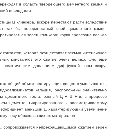
ереходят в область твердеющего цементного камня и
аний последнего.
тицы Ц клинкера, вскоре перестают расти вследствие
ют как бы поверхностный слой цементного камня,
атироваться зерен клинкера; корка прорезана весьма
 контактов, которая осуществляет весьма интенсивное
ьных кристаллов это сжатие очень велико. Оно еще
м осмотическим давлением диффузной зоны вокруг
емента общий объем реагирующих веществ уменьшается,
гидроалюминатов кальция, расположены значительно
м цементного теста, равный Ц + В + в, в процессе
бъем цемента, гидратированного к рассматриваемому
 коэффициент, меньший 1, характеризующий увеличение
ому весу образовавших их материалов.
та, сопровождается непрекращающимся сжатием зерен