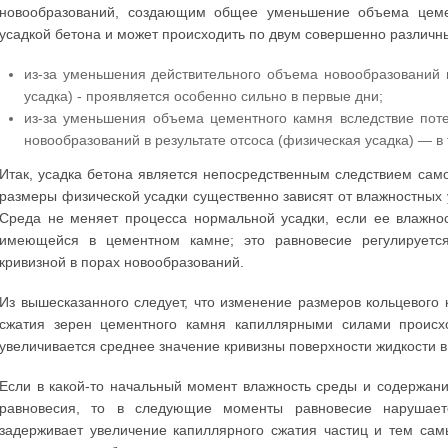
новообразований, создающим общее уменьшение объема цеме
усадкой бетона и может происходить по двум совершенно различн
из-за уменьшения действительного объема новообразований
усадка) - проявляется особенно сильно в первые дни;
из-за уменьшения объема цементного камня вследствие поте
новообразований в результате отсоса (физическая усадка) — в
Итак, усадка бетона является непосредственным следствием сам
размеры физической усадки существенно зависят от влажностных у
Среда не меняет процесса нормальной усадки, если ее влажнос
имеющейся в цементном камне; это равновесие регулируется
кривизной в порах новообразований.
Из вышесказанного следует, что изменение размеров кольцевого
сжатия зерен цементного камня капиллярными силами происхо
увеличивается среднее значение кривизны поверхности жидкости в
Если в какой-то начальный момент влажность среды и содержан
равновесия, то в следующие моменты равновесие нарушает
задерживает увеличение капиллярного сжатия частиц и тем сам