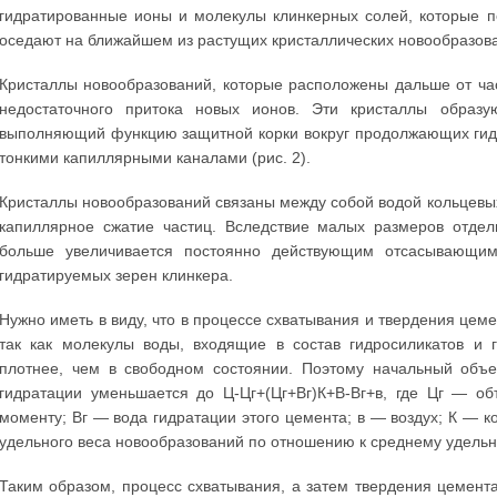
гидратированные ионы и молекулы клинкерных солей, которые п
оседают на ближайшем из растущих кристаллических новообразов
Кристаллы новообразований, которые расположены дальше от час
недостаточного притока новых ионов. Эти кристаллы образу
выполняющий функцию защитной корки вокруг продолжающих гидр
тонкими капиллярными каналами (рис. 2).
Кристаллы новообразований связаны между собой водой кольцевых
капиллярное сжатие частиц. Вследствие малых размеров отдел
больше увеличивается постоянно действующим отсасывающи
гидратируемых зерен клинкера.
Нужно иметь в виду, что в процессе схватывания и твердения ц
так как молекулы воды, входящие в состав гидросиликатов и 
плотнее, чем в свободном состоянии. Поэтому начальный объе
гидратации уменьшается до Ц-Цг+(Цг+Вг)К+В-Вг+в, где Цг — о
моменту; Вг — вода гидратации этого цемента; в — воздух; К —
удельного веса новообразований по отношению к среднему удельн
Таким образом, процесс схватывания, а затем твердения цемен