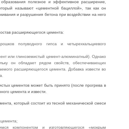
 образования полезное и эффективное расширение,
торый называют «цементной бациллой», так как он
кивания и разрушения бетона при воздействии на него
состав расширяющегося цемента:
ошков полуводного гипса и четырехкальциевого
ент или глиноземистый цемент-алюминатный). Однако
ольку он обладает рядом свойств, обеспечивающих
аемого расширяющегося цемента. Добавка извести во
а.
стых цементов может быть принято (после прогрева в
ного цемента и извести.
мента, который состоит из тесной механической смеси
 цемента;
имся компонентом и изготовляющегося «мокрым