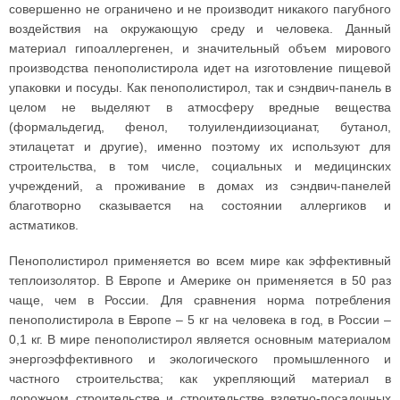
совершенно не ограничено и не производит никакого пагубного
воздействия на окружающую среду и человека. Данный
материал гипоаллергенен, и значительный объем мирового
производства пенополистирола идет на изготовление пищевой
упаковки и посуды. Как пенополистирол, так и сэндвич-панель в
целом не выделяют в атмосферу вредные вещества
(формальдегид, фенол, толуилендиизоцианат, бутанол,
этилацетат и другие), именно поэтому их используют для
строительства, в том числе, социальных и медицинских
учреждений, а проживание в домах из сэндвич-панелей
благотворно сказывается на состоянии аллергиков и
астматиков.
Пенополистирол применяется во всем мире как эффективный
теплоизолятор. В Европе и Америке он применяется в 50 раз
чаще, чем в России. Для сравнения норма потребления
пенополистирола в Европе – 5 кг на человека в год, в России –
0,1 кг. В мире пенополистирол является основным материалом
энергоэффективного и экологического промышленного и
частного строительства; как укрепляющий материал в
дорожном строительстве и строительстве взлетно-посадочных