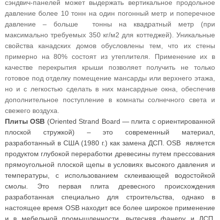
сэндвич-панелей может выдержать вертикальное продольное
давление более 10 тонн на один погонный метр и поперечное
давление – больше тонны на квадратный метр (при
максимально требуемых 350 кг/м2 для коттеджей). Уникальные
свойства канадских домов обусловлены тем, что их стены
примерно на 80% состоят из утеплителя. Применение их в
качестве перекрытия крыши позволяет получить не только
готовое под отделку помещение мансарды или верхнего этажа,
но и с легкостью сделать в них мансардные окна, обеспечив
дополнительное поступление в комнаты солнечного света и
свежего воздуха.
Плиты OSB
(Oriented Strand Board — плита с ориентированной
плоской стружкой) – это современный материал,
разработанный в США (1980 г.) как замена ДСП. OSB является
продуктом глубокой переработки древесины путем прессования
прямоугольной плоской щепы в условиях высокого давления и
температуры, с использованием склеивающей водостойкой
смолы. Это первая плита древесного происхождения
разработанная специально для строительства, однако в
настоящее время OSB находит все более широкое применение
и в мебельной промышленности, вытесняя фанеру и ДСП,