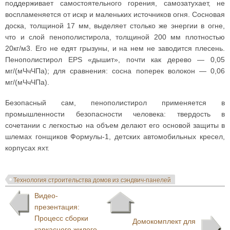
поддерживает самостоятельного горения, самозатухает, не
воспламеняется от искр и маленьких источников огня. Сосновая
доска, толщиной 17 мм, выделяет столько же энергии в огне,
что и слой пенополистирола, толщиной 200 мм плотностью
20кг/м3. Его не едят грызуны, и на нем не заводится плесень.
Пенополистирол EPS «дышит», почти как дерево — 0,05
мг/(мЧчЧПа); для сравнения: сосна поперек волокон — 0,06
мг/(мЧчЧПа).
Безопасный сам, пенополистирол применяется в
промышленности безопасности человека: твердость в
сочетании с легкостью на объем делают его основой защиты в
шлемах гонщиков Формулы-1, детских автомобильных кресел,
корпусах яхт.
Технология строительства домов из сэндвич-панелей
Видео-
презентация:
Процесс сборки
Домокомплект для
каркасного жилого