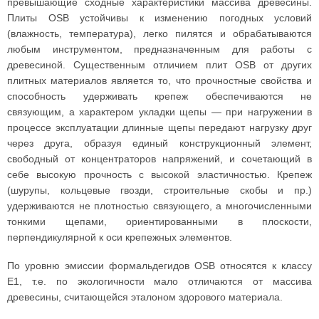
превышающие сходные характеристики массива древесины.
Плиты OSB устойчивы к изменению погодных условий
(влажность, температура), легко пилятся и обрабатываются
любым инструментом, предназначенным для работы с
древесиной. Существенным отличием плит OSB от других
плитных материалов является то, что прочностные свойства и
способность удерживать крепеж обеспечиваются не
связующим, а характером укладки щепы — при нагружении в
процессе эксплуатации длинные щепы передают нагрузку друг
через друга, образуя единый конструкционный элемент,
свободный от концентраторов напряжений, и сочетающий в
себе высокую прочность с высокой эластичностью. Крепеж
(шурупы, кольцевые гвозди, строительные скобы и пр.)
удерживаются не плотностью связующего, а многочисленными
тонкими щепами, ориентированными в плоскости,
перпендикулярной к оси крепежных элементов.
По уровню эмиссии формальдегидов OSB относятся к классу
E1, т.е. по экологичности мало отличаются от массива
древесины, считающейся эталоном здорового материала.