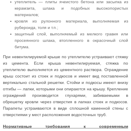
утеплитель — плиты ячеистого бетона или засыпка из
керамзита, шлака и подобных высокопористых
материалов;
кровля из рулонного материала, выполняемая из
рубероида, толя и т.п.;
защитный слой, выполняемый из мелкого гравия или
просеянного шлака, втопленного в окрасочный слой
битума.
При невентилируемой крыше по утеплителю устраивают стяжку
из цемента. Если крыша невентилируемая, стяжка по
утеплителю выполняется из цементного раствора. Ограждение
крыш состоит из стоек и подкосов и имеет вид поставленной
вертикально стальной решетки. Стойки и подкосы имеют внизу
отгибы — лапки, которыми они опираются на крышу. Крепление
ограждений производится глухарями, забиваемыми в
обрешетку кровли через отверстия в лапках стоек и подкосов.
Парапеты устраиваются в виде сплошной каменной стены с
отверстиями у мест расположения водосточных труб.
Нормативные требования к современным