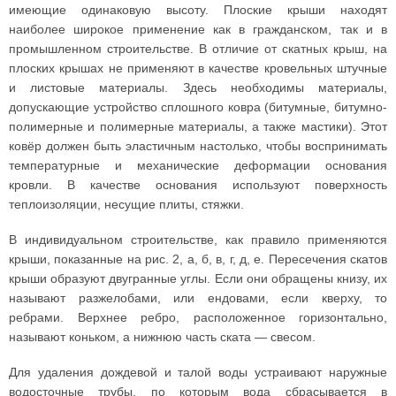
имеющие одинаковую высоту. Плоские крыши находят
наиболее широкое применение как в гражданском, так и в
промышленном строительстве. В отличие от скатных крыш, на
плоских крышах не применяют в качестве кровельных штучные
и листовые материалы. Здесь необходимы материалы,
допускающие устройство сплошного ковра (битумные, битумно-
полимерные и полимерные материалы, а также мастики). Этот
ковёр должен быть эластичным настолько, чтобы воспринимать
температурные и механические деформации основания
кровли. В качестве основания используют поверхность
теплоизоляции, несущие плиты, стяжки.
В индивидуальном строительстве, как правило применяются
крыши, показанные на рис. 2, а, б, в, г, д, е. Пересечения скатов
крыши образуют двугранные углы. Если они обращены книзу, их
называют разжелобами, или ендовами, если кверху, то
ребрами. Верхнее ребро, расположенное горизонтально,
называют коньком, а нижнюю часть ската — свесом.
Для удаления дождевой и талой воды устраивают наружные
водосточные трубы, по которым вода сбрасывается в