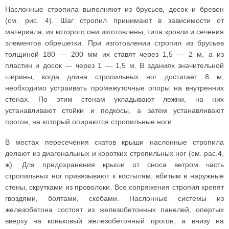
Наслонные стропила выполняют из брусьев, досок и бревен
(см. рис. 4). Шаг стропил принимают в зависимости от
материала, из которого они изготовлены, типа кровли и сечения
элементов обрешетки. При изготовлении стропил из брусьев
толщиной 180 — 200 мм их ставят через 1,5 — 2 м, а из
пластин и досок — через 1 — 1,5 м. В зданиях значительной
ширины, когда длина стропильных ног достигает 8 м,
необходимо устраивать промежуточные опоры на внутренних
стенах. По этим стенам укладывают лежни, на них
устанавливают стойки и подкосы, а затем устанавливают
прогон, на который опираются стропильные ноги.
В местах пересечения скатов крыши наслонные стропила
делают из диагональных и коротких стропильных ног (см. рас.4,
ж). Для предохранения крыши от сноса ветром часть
стропильных ног привязывают к костылям, вбитым в наружные
стены, скрутками из проволоки. Все сопряжения стропил крепят
гвоздями, болтами, скобами. Наслонные системы из
железобетона состоят из железобетонных панелей, опертых
вверху на коньковый железобетонный прогон, а внизу на