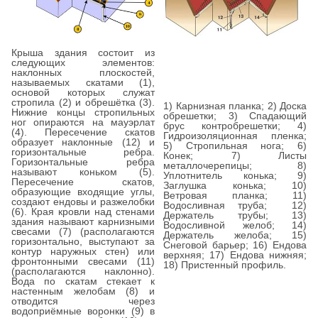
Крыша здания состоит из
следующих элементов:
наклонных плоскостей,
называемых скатами (1),
основой которых служат
стропила (2) и обрешётка (3).
1) Карнизная планка; 2) Доска
Нижние концы стропильных
обрешетки; 3) Спадающий
ног опираются на мауэрлат
брус контробрешетки; 4)
(4). Пересечение скатов
Гидроизоляционная пленка;
образует наклонные (12) и
5) Стропильная нога; 6)
горизонтальные ребра.
Конек; 7) Листы
Горизонтальные ребра
металлочерепицы; 8)
называют коньком (5).
Уплотнитель конька; 9)
Пересечение скатов,
Заглушка конька; 10)
образующие входящие углы,
Ветровая планка; 11)
создают ендовы и разжелобки
Водосливная труба; 12)
(6). Края кровли над стенами
Держатель трубы; 13)
здания называют карнизными
Водосливной желоб; 14)
свесами (7) (располагаются
Держатель желоба; 15)
горизонтально, выступают за
Снеговой барьер; 16) Ендова
контур наружных стен) или
верхняя; 17) Ендова нижняя;
фронтонными свесами (11)
18) Пристенный профиль.
(располагаются наклонно).
Вода по скатам стекает к
настенным желобам (8) и
отводится через
водоприёмные воронки (9) в