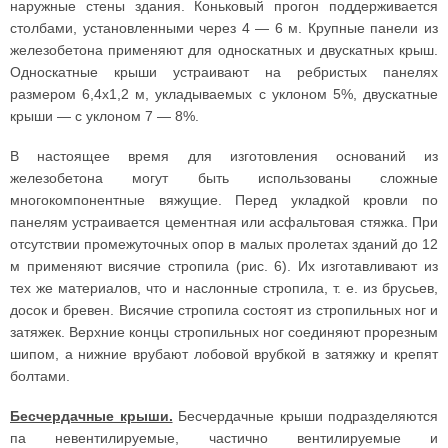
наружные стены здания. Коньковый прогон поддерживается
столбами, установленными через 4 — 6 м. Крупные панели из
железобетона применяют для односкатных и двускатных крыш.
Односкатные крыши устраивают на ребристых панелях
размером 6,4х1,2 м, укладываемых с уклоном 5%, двускатные
крыши — с уклоном 7 — 8%.
В настоящее время для изготовления оснований из
железобетона могут быть использованы сложные
многокомпонентные вяжущие. Перед укладкой кровли по
панелям устраивается цементная или асфальтовая стяжка. При
отсутствии промежуточных опор в малых пролетах зданий до 12
м применяют висячие стропила (рис. 6). Их изготавливают из
тех же материалов, что и наслонные стропила, т. е. из брусьев,
досок и бревен. Висячие стропила состоят из стропильных ног и
затяжек. Верхние концы стропильных ног соединяют прорезным
шипом, а нижние врубают лобовой врубкой в затяжку и крепят
болтами.
Бесчердачные крыши.
Бесчердачные крыши подразделяются
па невентилируемые, частично вентилируемые и