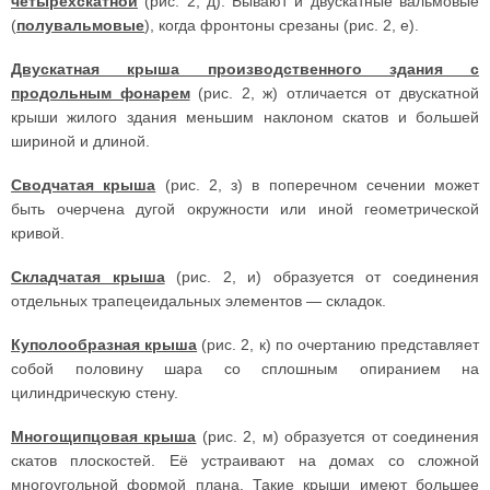
четырехскатной
(рис. 2, д). Бывают и двускатные вальмовые
(
полувальмовые
), когда фронтоны срезаны (рис. 2, е).
Двускатная крыша производственного здания с
продольным фонарем
(рис. 2, ж) отличается от двускатной
крыши жилого здания меньшим наклоном скатов и большей
шириной и длиной.
Сводчатая крыша
(рис. 2, з) в поперечном сечении может
быть очерчена дугой окружности или иной геометрической
кривой.
Складчатая крыша
(рис. 2, и) образуется от соединения
отдельных трапецеидальных элементов — складок.
Куполообразная крыша
(рис. 2, к) по очертанию представляет
собой половину шара со сплошным опиранием на
цилиндрическую стену.
Многощипцовая крыша
(рис. 2, м) образуется от соединения
скатов плоскостей. Её устраивают на домах со сложной
многоугольной формой плана. Такие крыши имеют большее