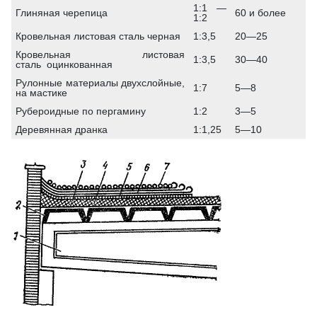
1:1 —
Глиняная черепица
60 и более
1:2
Кровельная листовая сталь черная
1:3,5
20—25
Кровельная листовая
1:3,5
30—40
сталь оцинкованная
Рулонные материалы двухслойные,
1:7
5—8
на мастике
Рубероидные по пергамину
1:2
3—5
Деревянная дранка
1:1,25
5—10