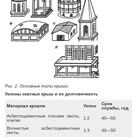
Рис. 2. Основные типы крыши.
Уклоны скатных крыш и их долговечность
Срок
Материал кровли
Уклон
службы, год
Асбестоцементные плоские листы,
1:2
40—50
плитки
Волнистые асбестоцементные
1:3
40—50
листы