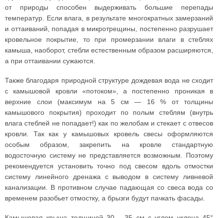
от природы способен выдерживать большие перепады
температур. Если влага, в результате многократных замерзаний
и оттаиваний, попадая в микротрещины, постепенно разрушает
кровельное покрытие, то при промерзании влаги в стеблях
камыша, наоборот, стебли естественным образом расширяются,
а при оттаивании сужаются.
Также благодаря природной структуре дождевая вода не сходит
с камышовой кровли «потоком», а постепенно проникая в
верхние слои (максимум на 5 см — 16 % от толщины
камышового покрытия) проходит по полым стеблям (внутрь
влага стеблей не попадает!) как по желобам и стекает с отвесов
кровли. Так как у камышовых кровель свесы оформляются
особым образом, закрепить на кровле стандартную
водосточную систему не представляется возможным. Поэтому
рекомендуется установить точно под свесом вдоль отмостки
систему линейного дренажа с выводом в систему ливневой
канализации. В противном случае падающая со свеса вода со
временем разобьет отмостку, а брызги будут пачкать фасады.
Камышовая крыша толщиной 30 —35 см с углом уклона 45°