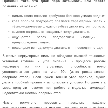
Признаки того, что диск пора затачивать или просто
поменять на новый:
пилить стало тяжелее, требуется большее усилие подачи;
края пропила подгорают, появился характерный запах и
тёмно-коричневые следы от зубьев диска внутри пропила;
заметно нагревается защитный кожух двигателя;
ощущается запах подгоревшей изоляции —
предпоследняя стадия;
пошел дым из-под кожуха двигателя — последняя стадия.
Бытовые циркулярные пилы не обладают высокой точностью
установки глубины и угла пиления. В процессе работы
некоторые из них утрачивают способность точно
устанавливаться даже на угол 90о (из-за расшатывания
опорного стола). Если нужен точный угол пропила, лучше
делать пробный пропил и использовать угломер. Но даже эта
мера вряд ли поможет при работе с моделью, имеющей
недостаточно жёсткий опорный стол.
Нужно регулярно проверять, насколько надёжно
зафиксированы зажимы на шкалах установки угла и глубины