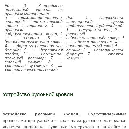
Рис. 3. Устройство
примыканий кровель из
рулонных материалов:
а — примыкание кровли к
Рис. 4. Пересечение
стенам; б — то же, плоской
совмещенной крыши
кровли к парапету; 1 —
отдельно стоящей стойкой:
рулонный
1 — несущая панель; 2 —
гидроизоляционный ковер; 2
рулонный
— стяжка; 3 —
гидроизоляционный ковер; 3
дополнительные слои ковра;
— заделка раствором; 4 —
4 — борт из раствора или
паропроницаемый слой; 5 —
бетона; 5 — деревянная
стойка; 6 — металлический
пробка; 6 — цементно-
фартук; 7 — стоячий
песчаный раствор; 7 —
хомут.
стоячий хомут; 8 —
защитный фартук; 9 —
защитный гравийный слой.
Устройство рулонной кровли
Устройство рулонной кровли.
Подготовительными
процессами при устройстве кровель из рулонных материалов
является подготовка рулонных материалов к наклейке и