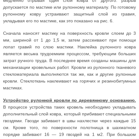
медленно отрывая один слой ковра от другого: разрыв
допускается по мастике или рулонному материалу. По готовому
рулонному ковру устраивают защитный слой из гравия,
укладывая его по мастике, как это показано на рис. 6.
Сначала наносят мастику на поверхность кровли слоем до 3
мм, шириной от 1 до 1,5 м, затем рассеивают при помощи
лопат гравий по слою мастики. Наклейка рулонного ковра
является весьма трудоемким процессом, требующим больших
затрат ручного труда. В последнее время созданы машины для
механизации кровельных работ. Кровли из рулонного тканевого
стекломатериала выполняются так же, как и другие рулонные
кровли. Стеклоткань наклеивают на горячих и резинобитумных
мастиках.
Устройство рулонной кровли по деревянному основанию.
В процессе устройства таких кровель необходимо укладывать
дополнительный слой ковра, который прибивают специальными
гвоздями. Гвозди забивают в швы нахлестки через каждые 15
см. Кроме того, по поверхности полотнища в шахматном
порядке забивают 16 — 19 гвоздей на 1 м2. При большом