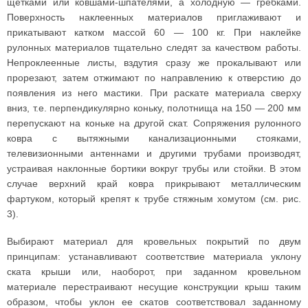
щетками или ковшами-шпателями, а холодную — гребками.
Поверхность наклеенных материалов приглаживают и
прикатывают катком массой 60 — 100 кг. При наклейке
рулонных материалов тщательно следят за качеством работы.
Непроклеенные листы, вздутия сразу же прокалывают или
прорезают, затем отжимают по направлению к отверстию до
появления из него мастики. При раскате материала сверху
вниз, т.е. перпендикулярно коньку, полотнища на 150 — 200 мм
перепускают на коньке на другой скат. Сопряжения рулонного
ковра с вытяжными канализационными стояками,
телевизионными антеннами и другими трубами производят,
устраивая наклонные бортики вокруг трубы или стойки. В этом
случае верхний край ковра прикрывают металлическим
фартуком, который крепят к трубе стяжным хомутом (см. рис.
3).
Выбирают материал для кровельных покрытий по двум
принципам: устанавливают соответствие материала уклону
ската крыши или, наоборот, при заданном кровельном
материале перестраивают несущие конструкции крыш таким
образом, чтобы уклон ее скатов соответствовал заданному