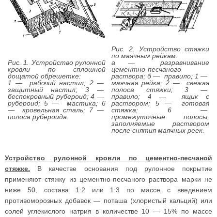
Рис. 2. Устройство стяжки
по маячным рейкам:
Рис. 1. Устройство рулонной
а — разравнивание
кровли по сплошной
цементно-песчаного
дощатой обрешетке:
раствора; б — правило; 1 —
1 — рабочий настил; 2 —
маячная рейка; 2 — свежая
защитный настил; 3 —
полоса стяжки; 3 —
беспокровный рубероид; 4 —
правило; 4 — ящик с
рубероид; 5 — мастика; 6
раствором; 5 — готовая
— кровельная сталь; 7 —
стяжка; 6 —
полоса рубероида.
промежуточные полосы,
заполняемые раствором
после снятия маячных реек.
Устройство рулонной кровли по цементно-песчаной
стяжке.
В качестве основания под рулонное покрытие
применяют стяжку из цементно-песчаного раствора марки не
ниже 50, состава 1:2 или 1:3 по массе с введением
противоморозных добавок — поташа (хлористый кальций) или
солей углекислого натрия в количестве 10 — 15% по массе