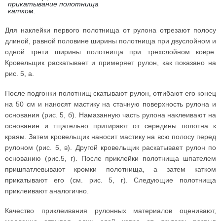
прикатывание полотнища
катком.
Для наклейки первого полотнища от рулона отрезают полосу
длиной, равной половине ширины полотнища при двуслойном и
одной трети ширины полотнища при трехслойном ковре.
Кровельщик раскатывает и примеряет рулон, как показано на
рис. 5, а.
После подгонки полотнищ скатывают рулон, отгибают его конец
на 50 см и наносят мастику на стачную поверхность рулона и
основания (рис. 5, б). Намазанную часть рулона наклеивают на
основание и тщательно притирают от середины полотна к
краям. Затем кровельщик наносит мастику на всю полосу перед
рулоном (рис. 5, в). Другой кровельщик раскатывает рулон по
основанию (рис.5, г). После приклейки полотнища шпателем
пришпатлевывают кромки полотнища, а затем катком
прикатывают его (см. рис. 5, г). Следующие полотнища
приклеивают аналогично.
Качество приклеивания рулонных материалов оценивают,