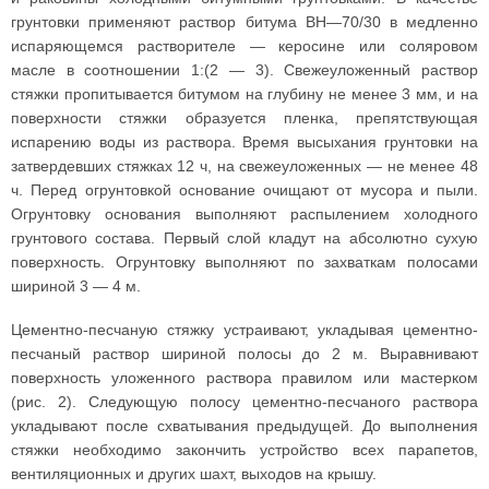
грунтовки применяют раствор битума ВН—70/30 в медленно
испаряющемся растворителе — керосине или соляровом
масле в соотношении 1:(2 — 3). Свежеуложенный раствор
стяжки пропитывается битумом на глубину не менее 3 мм, и на
поверхности стяжки образуется пленка, препятствующая
испарению воды из раствора. Время высыхания грунтовки на
затвердевших стяжках 12 ч, на свежеуложенных — не менее 48
ч. Перед огрунтовкой основание очищают от мусора и пыли.
Огрунтовку основания выполняют распылением холодного
грунтового состава. Первый слой кладут на абсолютно сухую
поверхность. Огрунтовку выполняют по захваткам полосами
шириной 3 — 4 м.
Цементно-песчаную стяжку устраивают, укладывая цементно-
песчаный раствор шириной полосы до 2 м. Выравнивают
поверхность уложенного раствора правилом или мастерком
(рис. 2). Следующую полосу цементно-песчаного раствора
укладывают после схватывания предыдущей. До выполнения
стяжки необходимо закончить устройство всех парапетов,
вентиляционных и других шахт, выходов на крышу.