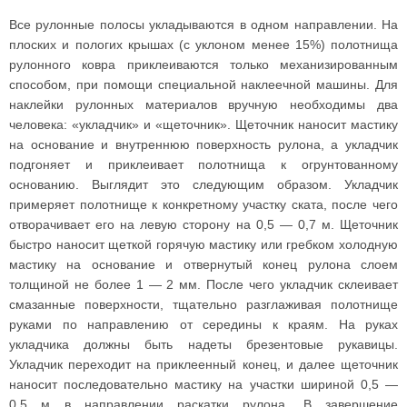
Все рулонные полосы укладываются в одном направлении. На
плоских и пологих крышах (с уклоном менее 15%) полотнища
рулонного ковра приклеиваются только механизированным
способом, при помощи специальной наклеечной машины. Для
наклейки рулонных материалов вручную необходимы два
человека: «укладчик» и «щеточник». Щеточник наносит мастику
на основание и внутреннюю поверхность рулона, а укладчик
подгоняет и приклеивает полотнища к огрунтованному
основанию. Выглядит это следующим образом. Укладчик
примеряет полотнище к конкретному участку ската, после чего
отворачивает его на левую сторону на 0,5 — 0,7 м. Щеточник
быстро наносит щеткой горячую мастику или гребком холодную
мастику на основание и отвернутый конец рулона слоем
толщиной не более 1 — 2 мм. После чего укладчик склеивает
смазанные поверхности, тщательно разглаживая полотнище
руками по направлению от середины к краям. На руках
укладчика должны быть надеты брезентовые рукавицы.
Укладчик переходит на приклеенный конец, и далее щеточник
наносит последовательно мастику на участки шириной 0,5 —
0,5 м в направлении раскатки рулона. В завершение