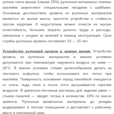
уклоне ската крыши (свыше 25%) рулонные материалы помимо
наклейки закрепляют специальными гвоздями с шайбами.
Основным достоинством кровель из рулонных материалов
являются их малая масса, простота устройства и стойкость
против коррозии. К недостаткам можно отнести их малую
огнестойкость, большие затраты ручного труда и расходы,
связанные с уходом за кровлей в период эксплуатации. Срок
службы рулонных кровель составляет 10 — 15 лет.
Устройство рулонной кровли в зимнее время.
Устройство
кровель из рулонных материалов в зимних условиях
допускается при температуре наружного воздуха не ниже —
20°С. В зимних условиях стяжки целесообразнее делать из
листового асфальта, чтобы использовать его тепло при
наклейке. Поверхность основания перед наклейкой очищается
от снега, льда, инея и после этого высушивается горячим
воздухом. В цементно-песчаные растворы для заделки швов —
стыков панелей — вводят поташ в количестве 10% по массе
цемента. Рулонные кровельные материалы до укладки
выдерживают в теплом помещении и доставляют к рабочему
месту в утепленной таре.