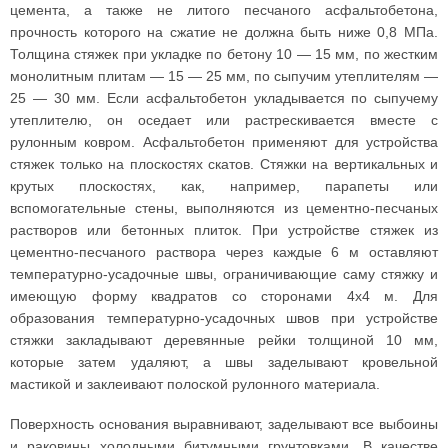
цемента, а также не литого песчаного асфальтобетона,
прочность которого на сжатие не должна быть ниже 0,8 МПа.
Толщина стяжек при укладке по бетону 10 — 15 мм, по жестким
монолитным плитам — 15 — 25 мм, по сыпучим утеплителям —
25 — 30 мм. Если асфальтобетон укладывается по сыпучему
утеплителю, он оседает или растрескивается вместе с
рулонным ковром. Асфальтобетон применяют для устройства
стяжек только на плоскостях скатов. Стяжки на вертикальных и
крутых плоскостях, как, например, парапеты или
вспомогательные стены, выполняются из цементно-песчаных
растворов или бетонных плиток. При устройстве стяжек из
цементно-песчаного раствора через каждые 6 м оставляют
температурно-усадочные швы, ограничивающие саму стяжку и
имеющую форму квадратов со сторонами 4х4 м. Для
образования температурно-усадочных швов при устройстве
стяжки закладывают деревянные рейки толщиной 10 мм,
которые затем удаляют, а швы заделывают кровельной
мастикой и заклеивают полоской рулонного материала.
Поверхность основания выравнивают, заделывают все выбоины
и раковины холодными битумными грунтовками. В качестве