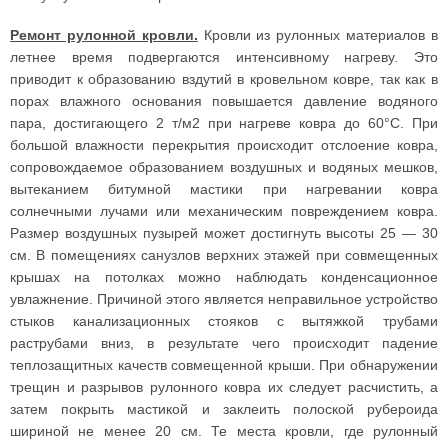
Ремонт рулонной кровли.
Кровли из рулонных материалов в
летнее время подвергаются интенсивному нагреву. Это
приводит к образованию вздутий в кровельном ковре, так как в
порах влажного основания повышается давление водяного
пара, достигающего 2 т/м2 при нагреве ковра до 60°С. При
большой влажности перекрытия происходит отслоение ковра,
сопровождаемое образованием воздушных и водяных мешков,
вытеканием битумной мастики при нагревании ковра
солнечными лучами или механическим повреждением ковра.
Размер воздушных пузырей может достигнуть высоты 25 — 30
см. В помещениях санузлов верхних этажей при совмещенных
крышах на потолках можно наблюдать конденсационное
увлажнение. Причиной этого является неправильное устройство
стыков канализационных стояков с вытяжкой трубами
раструбами вниз, в результате чего происходит падение
теплозащитных качеств совмещенной крыши. При обнаружении
трещин и разрывов рулонного ковра их следует расчистить, а
затем покрыть мастикой и заклеить полоской рубероида
шириной не менее 20 см. Те места кровли, где рулонный