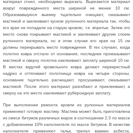
материал сгнил, необходимо вырезать. Вырезается материал
вокруг поврежденного места шириной не менее 10 см.
Образовавшуюся выемку тщательно очищают, смазывают
мастикой и заклеивают куском рулонного материала так, чтобы
его края не попадали на старую кровлю, т.е. впритык. Затем это
место снова покрывают мастикой и заклеивают другим слоем
рулонного материала, но в этом случае его края на 15 см
должны перекрывать место повреждения. В тех случаях, когда
полотно ковра отстало от основания, последнее промазывают
мастикой и сверху полотна наклеивают заплату шириной 10 см.
В местах вздутий кровельного ковра делают перекрестный
надрез и оттягивают полотнища ковра на четыре стороны,
основание тщательно расчищают, просушивают, смазывают
мастикой. После этого материал разгибают и приклеивают, а
сверху на это место наклеивают рубероидную заплату.
При выполнении ремонта кровли из рулонных материалов
применяют готовую мастику. Мастика может быть приготовлена
из смеси битумов различных марок в соотношении 2:3 по массе
с добавлением 10% наполнителя по массе битумов. В качестве
наполнителя применяют тальк, трепел взамен асбеста,