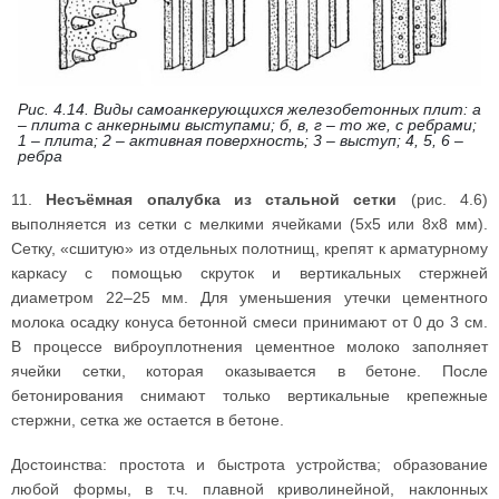
Рис. 4.14. Виды самоанкерующихся железобетонных плит: а
– плита с анкерными выступами; б, в, г – то же, с ребрами;
1 – плита; 2 – активная поверхность; 3 – выступ; 4, 5, 6 –
ребра
11.
Несъёмная опалубка из стальной сетки
(рис. 4.6)
выполняется из сетки с мелкими ячейками (5x5 или 8x8 мм).
Сетку, «сшитую» из отдельных полотнищ, крепят к арматурному
каркасу с помощью скруток и вертикальных стержней
диаметром 22–25 мм. Для уменьшения утечки цементного
молока осадку конуса бетонной смеси принимают от 0 до 3 см.
В процессе виброуплотнения цементное молоко заполняет
ячейки сетки, которая оказывается в бетоне. После
бетонирования снимают только вертикальные крепежные
стержни, сетка же остается в бетоне.
Достоинства: простота и быстрота устройства; образование
любой формы, в т.ч. плавной криволинейной, наклонных