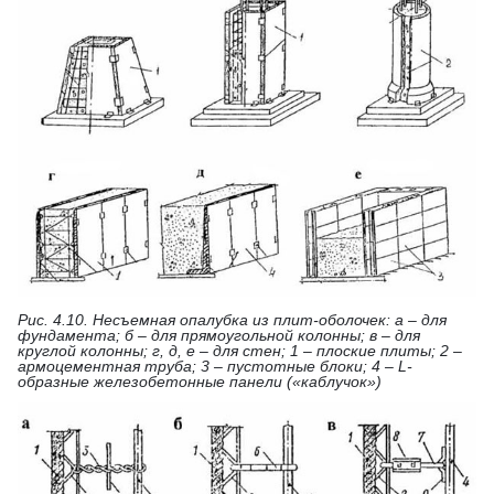
Рис. 4.10. Несъемная опалубка из плит-оболочек: а – для
фундамента; б – для прямоугольной колонны; в – для
круглой колонны; г, д, е – для стен; 1 – плоские плиты; 2 –
армоцементная труба; 3 – пустотные блоки; 4 – L-
образные железобетонные панели («каблучок»)