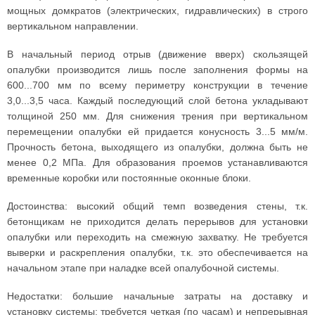
мощных домкратов (электрических, гидравлических) в строго
вертикальном направлении.
В начальный период отрыв (движение вверх) скользящей
опалубки производится лишь после заполнения формы на
600...700 мм по всему периметру конструкции в течение
3,0...3,5 часа. Каждый последующий слой бетона укладывают
толщиной 250 мм. Для снижения трения при вертикальном
перемещении опалубки ей придается конусность 3...5 мм/м.
Прочность бетона, выходящего из опалубки, должна быть не
менее 0,2 МПа. Для образования проемов устанавливаются
временные коробки или постоянные оконные блоки.
Достоинства: высокий общий темп возведения стены, т.к.
бетонщикам не приходится делать перерывов для установки
опалубки или переходить на смежную захватку. Не требуется
выверки и раскрепления опалубки, т.к. это обеспечивается на
начальном этапе при наладке всей опалубочной системы.
Недостатки: большие начальные затраты на доставку и
установку системы; требуется четкая (по часам) и непрерывная