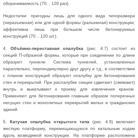
оборачиваемость (70... 120 раз).
Недостатки: пригодны лишь для одного вида типоразмера
(неразъемная) или для одной формы (разъемная) конструкции;
эффективна лишь при большом числе бетонируемых
конструкций (70... 120 шт.).
4.
Объёмно-переставная опалубка
(рис. 4.7) состоит из
секций П-образной формы, которые при соединении по длине
образуют туннели. Система туннелей, установленных
параллельно, перпендикулярно друг другу и т.д., в соответствии
с планом конструкций образуют опалубку для бетонирования
стен и перекрытий. При распалубке секции сдвигают (сжимают)
внутрь и выкатывают к проему для извлечения краном.
Применяют для бетонирования главным образом поперечных
несущих стен и монолитных перекрытий жилых и гражданских
зданий.
5.
Катучая опалубка открытого типа
(рис. 4.9) включает
жесткую платформу, перемещающуюся по катальным ходам
вдоль возводимой конструкции. На платформе расположена