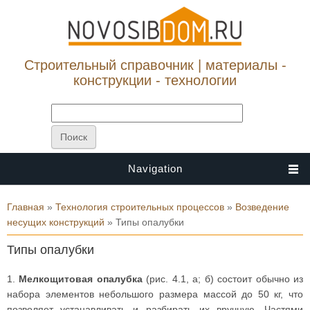
Строительный справочник | материалы -
конструкции - технологии
Navigation
Вы здесь
Главная
»
Технология строительных процессов
»
Возведение
несущих конструкций
» Типы опалубки
Типы опалубки
1.
Мелкощитовая опалубка
(рис. 4.1, а; б) состоит обычно из
набора элементов небольшого размера массой до 50 кг, что
позволяет устанавливать и разбирать их вручную. Частями