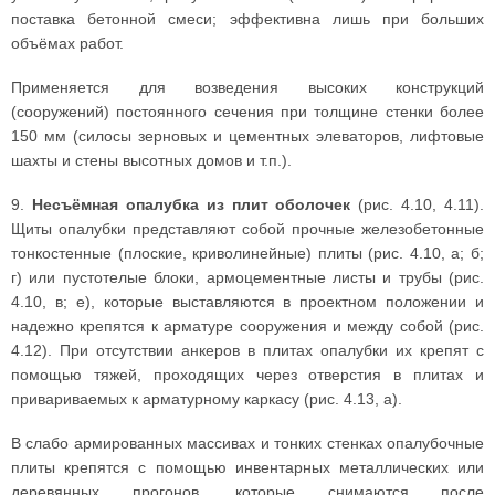
поставка бетонной смеси; эффективна лишь при больших
объёмах работ.
Применяется для возведения высоких конструкций
(сооружений) постоянного сечения при толщине стенки более
150 мм (силосы зерновых и цементных элеваторов, лифтовые
шахты и стены высотных домов и т.п.).
9.
Несъёмная опалубка из плит оболочек
(рис. 4.10, 4.11).
Щиты опалубки представляют собой прочные железобетонные
тонкостенные (плоские, криволинейные) плиты (рис. 4.10, а; б;
г) или пустотелые блоки, армоцементные листы и трубы (рис.
4.10, в; е), которые выставляются в проектном положении и
надежно крепятся к арматуре сооружения и между собой (рис.
4.12). При отсутствии анкеров в плитах опалубки их крепят с
помощью тяжей, проходящих через отверстия в плитах и
привариваемых к арматурному каркасу (рис. 4.13, а).
В слабо армированных массивах и тонких стенках опалубочные
плиты крепятся с помощью инвентарных металлических или
деревянных прогонов, которые снимаются после