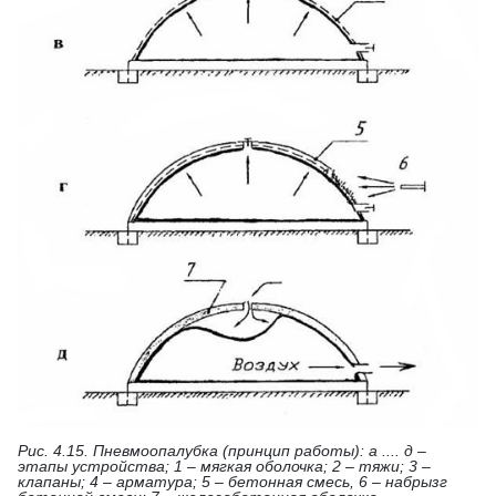
Рис. 4.15. Пневмоопалубка (принцип работы): а .... д –
этапы устройства; 1 – мягкая оболочка; 2 – тяжи; 3 –
клапаны; 4 – арматура; 5 – бетонная смесь, 6 – набрызг