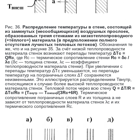
Рис. 36.
Распределение температуры в стене, состоящей
из замкнутых (несообщающихся) воздушных прослоек,
образованных тремя стенками из низкотеплопроводного
(«тёплого») материала (в предположении полного
отсутствия лучистых тепловых потоков)
. Обозначения те
же, что и на рисунке 35. За счёт низкой теплопроводности
материала стенок возникают перепады температур
∆Тc =
QRc
, где Rc — термическое сопротивление стенки
Rc = δc /
λc
(δc — толщина стенки, λc — коэффициент
теплопроводности материала стенки). При увеличении с
перепады температур ∆Тc уменьшаются, но перепады
температур на пограничных слоях ∆Т сохраняются
неизменными. Это иллюстрируется распределением Твнутр,
относящимся к случаю более высокой теплопроводности
материала стенок. Тепловой поток через всю стену
Q = ∆T/R =
∆Тc/Rc = (Т
— T
/(3Rc+6R)
. Термическое
внутр
внешн)
сопротивление пограничных слоев R и их толщина а не
зависят от теплопроводности материала стенок λc и их
термического сопротивления Rc.