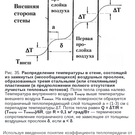
Рис. 35.
Распределение температуры в стене, состоящей
из замкнутых (несообщающихся) воздушных прослоек,
образованных тремя стальными (или стеклянными)
пластинами (в предположении полного отсутствия
лучистых тепловых потоков)
. Поток тепла справа налево.
Температура внутреннего воздуха
Т
выше температуры
внутр
внешнего воздуха
Т
. На каждой поверхности образуется
внешн
пограничный теплопередающий слой толщиной а = (1-3) см с
перепадом температуры ∆T. Поток тепла равен
Q = ∆T/R =
(Т
— T
)/6R
, где
R = 0,1 м² град/Вт
— термическое
внутр
внешн
сопротивление пограничного слоя, не зависящее от толщины
воздушных прослоек
δ
, если
а < δ
.
Используя введенное понятие коэффициента теплопередачи от