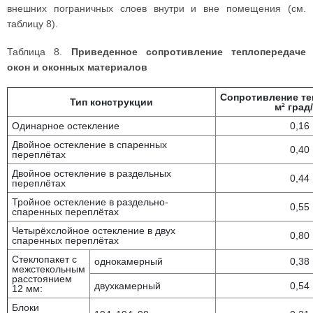
внешних пограничных слоев внутри и вне помещения (см.
таблицу 8).
Таблица 8.
Приведенное сопротивление теплопередаче
окон и оконных материалов
Сопротивление те
Тип конструкции
м²
град
Одинарное остекление
0,16
Двойное остекление в спаренных
0,40
переплётах
Двойное остекление в раздельных
0,44
переплётах
Тройное остекление в раздельно-
0,55
спаренных переплётах
Четырёхслойное остекление в двух
0,80
спаренных переплётах
Стеклопакет с
однокамерный
0,38
межстекольным
расстоянием
двухкамерный
0,54
12 мм:
Блоки