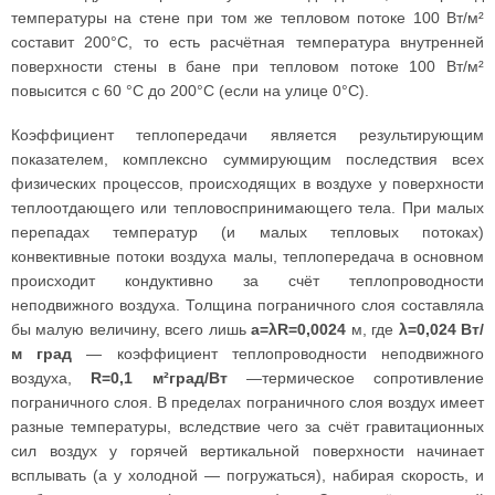
температуры на стене при том же тепловом потоке 100 Вт/м²
составит 200°С, то есть расчётная температура внутренней
поверхности стены в бане при тепловом потоке 100 Вт/м²
повысится с 60 °С до 200°С (если на улице 0°С).
Коэффициент теплопередачи является результирующим
показателем, комплексно суммирующим последствия всех
физических процессов, происходящих в воздухе у поверхности
теплоотдающего или тепловоспринимающего тела. При малых
перепадах температур (и малых тепловых потоках)
конвективные потоки воздуха малы, теплопередача в основном
происходит кондуктивно за счёт теплопроводности
неподвижного воздуха. Толщина пограничного слоя составляла
бы малую величину, всего лишь
a=λR=0,0024
м, где
λ=0,024 Вт/
м град
— коэффициент теплопроводности неподвижного
воздуха,
R=0,1 м²град/Вт
—термическое сопротивление
пограничного слоя. В пределах пограничного слоя воздух имеет
разные температуры, вследствие чего за счёт гравитационных
сил воздух у горячей вертикальной поверхности начинает
всплывать (а у холодной — погружаться), набирая скорость, и