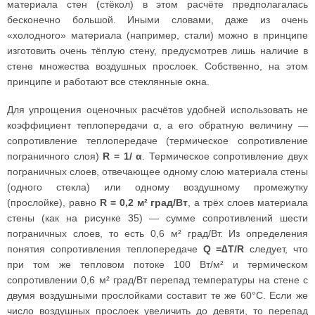
материала стен (стёкол) в этом расчёте предполагалась
бесконечно большой. Иными словами, даже из очень
«холодного» материала (например, стали) можно в принципе
изготовить очень тёплую стену, предусмотрев лишь наличие в
стене множества воздушных прослоек. Собственно, на этом
принципе и работают все стеклянные окна.
Для упрощения оценочных расчётов удобней использовать не
коэффициент теплопередачи α, а его обратную величину —
сопротивление теплопередаче (термическое сопротивление
пограничного слоя)
R = 1/ α
. Термическое сопротивление двух
пограничных слоев, отвечающее одному слою материала стены
(одного стекла) или одному воздушному промежутку
(прослойке), равно
R = 0,2 м² град/Вт
, а трёх слоев материала
стены (как на рисунке 35) — сумме сопротивлений шести
пограничных слоев, то есть 0,6 м² град/Вт. Из определения
понятия сопротивления теплопередаче
Q =∆T/R
следует, что
при том же тепловом потоке 100 Вт/м² и термическом
сопротивлении 0,6 м² град/Вт перепад температуры на стене с
двумя воздушными прослойками составит те же 60°С. Если же
число воздушных прослоек увеличить до девяти, то перепад