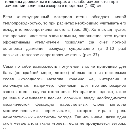
толщины древесины в примерах а-г слабо изменяются при
изменении величины зазоров в пределах (1-30) см.
Если конструкционный материал стены обладает низкой
теплопроводностью, то при расчётах необходимо учитывать его
вклад в теплосопротивление стены (рис. 36). Хотя вклад пустот,
как правило, является значительным, заполнение всех пустот
эффективным утеплителем позволяет (за счёт полной
остановки движения воздуха) существенно (в 3-10 раз)
повысить тепловое сопротивление стены (рис. 37).
Сама по себе возможность получения вполне пригодных для
бань (по крайней мере, летних) тёплых стен из нескольких
слоев «холодного» металла, конечно же, интересна и
используется, например, финнами для противопожарной
защиты стен в саунах около печи. На практике, однако, такое
решение оказывается весьма сложным ввиду необходимости
механической фиксации параллельных слоев металла
многочисленными перемычками, которые играют роль
нежелательных «мостиков» холода. Так или иначе, даже один
слой металла или ткани «греет», если не продувается ветром.