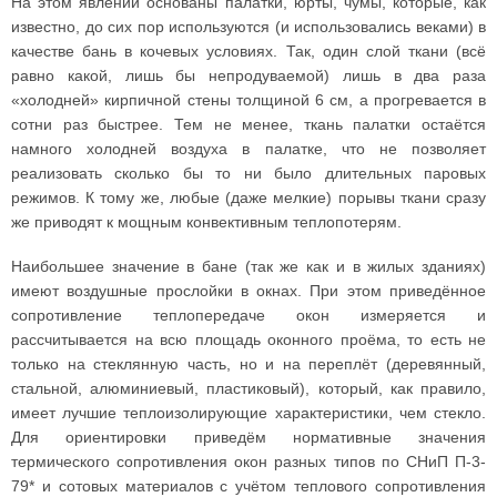
На этом явлении основаны палатки, юрты, чумы, которые, как
известно, до сих пор используются (и использовались веками) в
качестве бань в кочевых условиях. Так, один слой ткани (всё
равно какой, лишь бы непродуваемой) лишь в два раза
«холодней» кирпичной стены толщиной 6 см, а прогревается в
сотни раз быстрее. Тем не менее, ткань палатки остаётся
намного холодней воздуха в палатке, что не позволяет
реализовать сколько бы то ни было длительных паровых
режимов. К тому же, любые (даже мелкие) порывы ткани сразу
же приводят к мощным конвективным теплопотерям.
Наибольшее значение в бане (так же как и в жилых зданиях)
имеют воздушные прослойки в окнах. При этом приведённое
сопротивление теплопередаче окон измеряется и
рассчитывается на всю площадь оконного проёма, то есть не
только на стеклянную часть, но и на переплёт (деревянный,
стальной, алюминиевый, пластиковый), который, как правило,
имеет лучшие теплоизолирующие характеристики, чем стекло.
Для ориентировки приведём нормативные значения
термического сопротивления окон разных типов по СНиП П-3-
79* и сотовых материалов с учётом теплового сопротивления