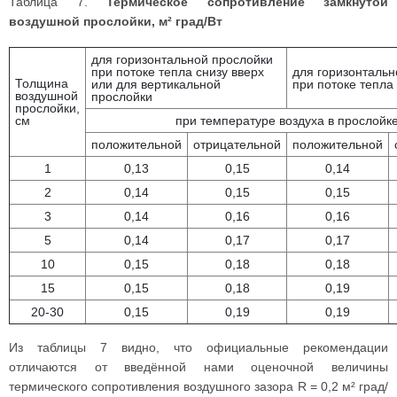
Таблица 7.
Термическое сопротивление замкнутой
воздушной прослойки, м² град/Вт
для горизонтальной прослойки
при потоке тепла снизу вверх
для горизонтальн
Толщина
или для вертикальной
при потоке тепла
воздушной
прослойки
прослойки,
см
при температуре воздуха в прослойк
положительной
отрицательной
положительной
1
0,13
0,15
0,14
2
0,14
0,15
0,15
3
0,14
0,16
0,16
5
0,14
0,17
0,17
10
0,15
0,18
0,18
15
0,15
0,18
0,19
20-30
0,15
0,19
0,19
Из таблицы 7 видно, что официальные рекомендации
отличаются от введённой нами оценочной величины
термического сопротивления воздушного зазора R = 0,2 м² град/