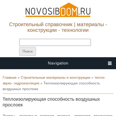
Строительный справочник | материалы -
конструкции - технологии
Navigation
Вы здесь
Главная
»
Строительные материалы и конструкции
»
тепло-
звуко- гидроизоляция
» Теплоизолирующая способность
воздушных прослоек
Теплоизолирующая способность воздушных
прослоек
Зазоры, доступные потокам воздуха, являются продухами,