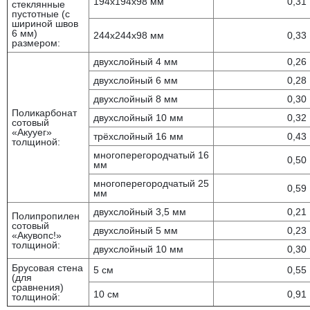
194x194x98 мм
0,31
стеклянные
пустотные (с
шириной швов
6 мм)
244x244x98 мм
0,33
размером:
двухслойный 4 мм
0,26
двухслойный 6 мм
0,28
двухслойный 8 мм
0,30
Поликарбонат
двухслойный 10 мм
0,32
сотовый
«Акууег»
трёхслойный 16 мм
0,43
толщиной:
многоперегородчатый 16
0,50
мм
многоперегородчатый 25
0,59
мм
двухслойный 3,5 мм
0,21
Полипропилен
сотовый
двухслойный 5 мм
0,23
«Акувопс!»
толщиной:
двухслойный 10 мм
0,30
Брусовая стена
5 см
0,55
(для
сравнения)
10 см
0,91
толщиной: