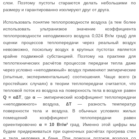
слои. Поэтому пустоты стараются делать небольшими по
размеру и гарантированно изолируют друг от друга.
Использовать понятие теплопроводности воздуха (а тем более
использовать ультранизкое значение коэффициента
теплопроводности неподвижного воздуха 0,024 Вт/м град) для
оценки процессов теплопередачи через реальный воздух
невозможно, поскольку воздух в крупных пустотах является
крайне подвижной субстанцией. Поэтому на практике для
теплотехнических расчётов процессов передачи тепла даже
через условно «неподвижный» воздух применяют эмпирические
(опытные, экспериментальные) соотношения. Чаще всего (в
простейших случаях) в теории теплопередачи считается, что
тепловой поток из воздуха на поверхность тела в воздухе равен
Q = α∆Т
, где
α
— эмпирический коэффициент теплопередачи
«неподвижного» воздуха,
∆Т
— разность температур
поверхности тела и воздуха. В обычных условиях жилых
помещений коэффициент теплопередачи равен
ориентировочно
α = 10 Вт/м²
град. Именно этой цифры мы
будем придерживаться при оценочных расчётах прогрева стен
и тела человека в бане. При помощи потоков воздуха со