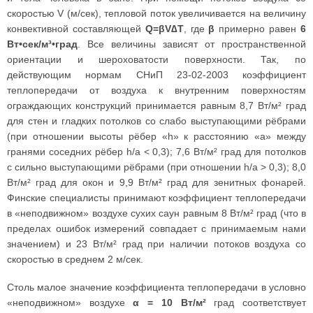
скоростью V (м/сек), тепловой поток увеличивается на величину
конвективной составляющей
Q=βV∆T
, где
β
примерно равен
6
Вт•сек/м³•град
. Все величины зависят от пространственной
ориентации и шероховатости поверхности. Так, по
действующим нормам СНиП 23-02-2003 коэффициент
теплопередачи от воздуха к внутренним поверхностям
ограждающих конструкций принимается равным 8,7 Вт/м² град
для стен и гладких потолков со слабо выступающими рёбрами
(при отношении высоты рёбер «h» к расстоянию «а» между
гранями соседних рёбер h/a < 0,3); 7,6 Вт/м² град для потолков
с сильно выступающими рёбрами (при отношении h/a > 0,3); 8,0
Вт/м² град для окон и 9,9 Вт/м² град для зенитных фонарей.
Финские специалисты принимают коэффициент теплопередачи
в «неподвижном» воздухе сухих саун равным 8 Вт/м² град (что в
пределах ошибок измерений совпадает с принимаемым нами
значением) и 23 Вт/м² град при наличии потоков воздуха со
скоростью в среднем 2 м/сек.
Столь малое значение коэффициента теплопередачи в условно
«неподвижном» воздухе
α = 10 Вт/м²
град соответствует