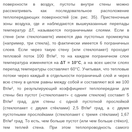
поверхности в воздух, пустоты внутри стены можно
рассматривать как последовательное расположение
теплопередающих поверхностей (см. рис. 35). Пристеночные
зоны воздуха, где и наблюдаются вышеуказанные перепады
температур ∆T, называются пограничными слоями. Если в
стене (или стеклопакете) имеются два пустотных промежутка
(например, три стекла), то фактически имеется 6 пограничных
слоев. Если через такую стену (или стеклопакет) проходит
тепловой поток 100 Вт/м², то на каждом пограничном слое
температура изменяется на
∆T = 10°С
, а на всех шести слоях
перепад температуры составляет 60°С. Учитывая, что тепловые
потоки через каждый в отдельности пограничный слой и через
всю стену в целом равны между собой и составляют всё же 100
Вт/м², то результирующий коэффициент теплопередачи для
стены без пустот («стеклопакет» с одним стеклом) составит 5
Вт/м² град, для стены с одной пустотной прослойкой
(стеклопакет с двумя стёклами) 2,5 Вт/м² град, а с двумя
пустотными прослойками (стеклопакет с тремя стёклами) 1,67
Вт/м² град. То есть, чем больше пустот (или чем больше стёкол),
тем теплей стена. При этом теплопроводность самого