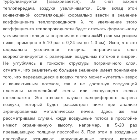
турбулизируется (взвихривается). За счёт вихрей
теплопередача воздуха увеличивается. Если вклад этой
конвективной составляющей формально ввести в значение
коэффициента теплопроводности λ, то увеличение этого
коэффициента теплопроводности будет отвечать формальному
увеличению толщины пограничного слоя
a=λR
(как мы увидим
ниже, примерно в 5-10 раз с 0,24 см до 1-3 см). Ясно, что это
формально увеличенная толщина пограничного слоя
корреспондируется с размерами воздушных потоков и вихрей.
Не углубляясь в тонкости структуры пограничного слоя,
отметим, что значительно большее значение имеет понимание
того, что передающееся в воздух тепло может «улететь» вверх
с конвективным потоком, так и не достигнув следующей
пластины многослойной стены или следующего стекла
стеклопакета. Это отвечает случаю калориферного нагрева
воздуха, который будет рассмотрен ниже при анализе
экранированных металлических печей. Здесь же мы
рассматриваем случай, когда воздушные потоки в прослойке
имеют ограниченную высоту, например, в 5-20 раз
превышающую толщину прослойки δ. При этом в воздушных
прослойках возникают циркуляционные потоки, которые