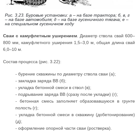
Рис. 3.23. Буровые установки: а – на базе трактора; б, в, г
– на базе автомобиля; д – на базе гусеничного тягача; е –
на специальном гусеничном ходу
Сваи с камуфлетным уширением
. Диаметр ствола свай 600–
800 мм, камуфлетного уширения 1,5–3,0 м, общая длина свай
6,0–10 м.
Состав процесса (рис. 3.22):
- бурение скважины по диаметру ствола сваи (а);
- закладка заряда ВВ (б);
- укладка бетонной смеси в ствол (в);
- подрывание заряда ВВ (сразу после укладки) (г);
- бетонная смесь заполняет образовавшуюся в грунте
полость (г);
- укладка бетонной смеси в скважину (добетонирование)
(д);
- оформление опорной части сваи (ростверка).