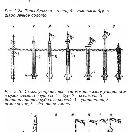
Рис. 3.24. Типы буров: а – шнек; б – ковшовый бур; в –
шарошечное долото
Рис. 3.25. Схема устройства свай механическим уширением
в сухих связных грунтах: 1 – бур; 2 – скважина; 3 –
бетонолитная труба с воронкой; 4 – уширитель; 5 –
армокаркас; 6 – бетонная смесь