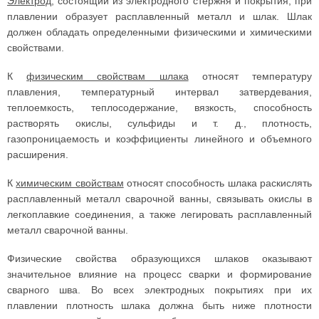
Электрод
, состоящий из электродного стержня и покрытия, при
плавлении образует расплавленный металл и шлак. Шлак
должен обладать определенными физическими и химическими
свойствами.
К
физическим свойствам шлака
относят температуру
плавления, температурный интервал затвердевания,
теплоемкость, теплосодержание, вязкость, способность
растворять окислы, сульфиды и т. д., плотность,
газопроницаемость и коэффициенты линейного и объемного
расширения.
К
химическим свойствам
относят способность шлака раскислять
расплавленный металл сварочной ванны, связывать окислы в
легкоплавкие соединения, а также легировать расплавленный
металл сварочной ванны.
Физические свойства образующихся шлаков оказывают
значительное влияние на процесс сварки и формирование
сварного шва. Во всех электродных покрытиях при их
плавлении плотность шлака должна быть ниже плотности