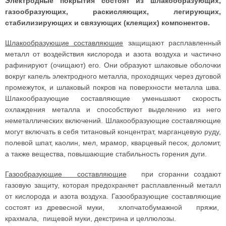
Электродные покрытия состоят из шлакообразующих,
газообразующих, раскисляющих, легирующих,
стабилизирующих и связующих (клеящих) компонентов.
Шлакообразующие составляющие
защищают расплавленный
металл от воздействия кислорода и азота воздуха и частично
рафинируют (очищают) его. Они образуют шлаковые оболочки
вокруг капель электродного металла, проходящих через дуговой
промежуток, и шлаковый покров на поверхности металла шва.
Шлакообразующие составляющие уменьшают скорость
охлаждения металла и способствуют выделению из него
неметаллических включений. Шлакообразующие составляющие
могут включать в себя титановый концентрат, марганцевую руду,
полевой шпат, каолин, мел, мрамор, кварцевый песок, доломит,
а также вещества, повышающие стабильность горения дуги.
Газообразующие составляющие
при сгоранни создают
газовую защиту, которая предохраняет расплавленный металл
от кислорода и азота воздуха. Газообразующие составляющие
состоят из древесной муки, хлопчатобумажной пряжи,
крахмала, пищевой муки, декстрина и целлюлозы.