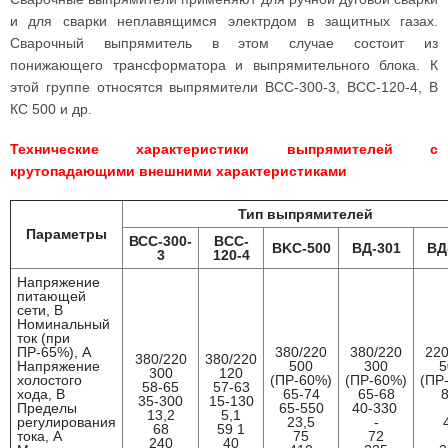
и для сварки неплавящимся электрдом в защитных газах.
Сварочный выпрямитель в этом случае состоит из
понижающего трансформатора и выпрямительного блока. К
этой группе относятся выпрямители ВСС-300-3, ВСС-120-4, В
КС 500 и др.
Технические характеристики выпрямителей с
крутопадающими внешними характеристиками
Тип выпрямителей
Параметры
ВСС-300-
BCC-
BKC-500
ВД-301
ВД
3
120-4
Напряжение
питающей
сети, В
Номинальный
ток (при
ПР-65%), А
380/220
380/220
220
380/220
380/220
Напряжение
500
300
5
300
120
холостого
(ПР-60%)
(ПР-60%)
(ПР
58-65
57-63
хода, В
65-74
65-68
35-300
15-130
Пределы
65-550
40-330
13,2
5,1
perулирования
23,5
-
68
59 1
тока, А
75
72
240
40