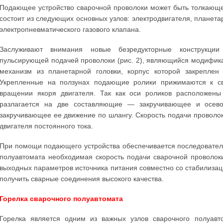
Подающее устройство сварочной проволоки может быть толкающег
состоит из следующих основных узлов: электродвигателя, планетар
электропневматического газового клапана.
Заслуживают внимания новые безредукторные конструкци
пульсирующей подачей проволоки (рис. 2), являющийся модифика
механизм из планетарной головки, корпус которой закреплен 
Укрепленные на ползунах подающие ролики прижимаются к св
вращении якоря двигателя. Так как оси роликов расположены
разлагается на две составляющие — закручивающее и осевое
закручивающее ее движение по шлангу. Скорость подачи проволо
двигателя постоянного тока.
При помощи подающего устройства обеспечивается последовател
полуавтомата необходимая скорость подачи сварочной проволоки
выходных параметров источника питания совместно со стабилизац
получить сварные соединения высокого качества.
Горелка сварочного полуавтомата
Горелка является одним из важных узлов сварочного полуавт