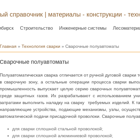
ый справочник | материалы - конструкции - тех
ибирск
Строительство
Инженерные системы
Лесоматери
Вы здесь
Главная
»
Технология сварки
» Сварочные полуавтоматы
Сварочные полуавтоматы
Полуавтоматическая сварка отличается от ручной дуговой сварки 
в сварочную зону, а остальные операции процесса сварки вып
промышленность выпускает целую серию сварочных полуавтомат
среде защитных газов. Их разрабатывают с использованием ун
затратами выполнить наладку на сварку требуемых изделий. К 
направляющие устройства, подающие механизмы, узлы, осущес
автоматической подачи присадочной проволоки. Сварочные полуав
для сварки сплошной стальной проволокой;
для сварки сплошной алюминиевой проволокой;