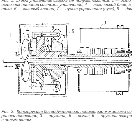
Рис. 1.
Схема управления сварочным полуавтоматом
: 1 — исто
источник питания системы управления; 4 — логический блок; 
тока; 6 — газовый клапан; 7 — пульт управления (пуск); 8 — д
Рис. 2.
Конструкция безредукторного подающего механизма с
ролики подающие; 3 — пружина; 5 — рычаг; 6 — пружина возвра
с полым валом.