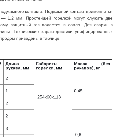
 поджимного контакта. Поджимной контакт применяется
 — 1,2 мм. Простейшей горелкой могут служить две
рому защитный газ подается в сопло. Для сварки в
лины. Технические характеристики унифицированных
тродом приведены в таблице.
й
Длина
Габариты
Масса (без
рукава, мм
горелки, мм
рукавов), кг
2
1
0,45
254x60x113
2
2
3
0,6