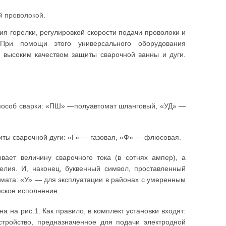
й проволокой.
ия горелки, регулировкой скорости подачи проволоки и
При помощи этого универсального оборудования
с высоким качеством защиты сварочной ванны и дуги.
способ сварки: «ПШ» —полуавтомат шланговый, «УД» —
иты сварочной дуги: «Г» — газовая, «Ф» — флюсовая.
вает величину сварочного тока (в сотнях ампер), а
ия. И, наконец, буквенный символ, проставленный
омата: «У» — для эксплуатации в районах с умеренным
еское исполнение.
 на рис.1. Как правило, в комплект установки входят:
тройство, предназначенное для подачи электродной