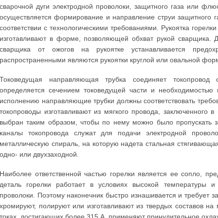
сварочной дуги электродной проволоки, защитного газа или флю
осуществляется формирование и направление струи защитного г
соответствии с технологическими требованиями. Рукоятка горелки
изготавливают в форме, позволяющей обхват рукой сварщика. 
сварщика от ожогов на рукоятке устанавливается предо
распространенными являются рукоятки круглой или овальной фор
Токоведущая направляющая трубка соединяет токопровод с
определяется сечением токоведущей части и необходимостью п
исполнению направляющие трубки должны соответствовать требов
токопроводы изготавливают из мягкого провода, заключенного в
выбран таким образом, чтобы по нему можно было пропускать
каналы токопровода служат для подачи электродной проволо
металлическую спираль, на которую надета стальная стягивающа
одно- или двухзаходной.
Наиболее ответственной частью горелки является ее сопло, пр
деталь горелки работает в условиях высокой температуры и
проволоки. Поэтому наконечник быстро изнашивается и требует 
хромируют, полируют или изготавливают из твердых составов н
токах, достигающих более 315 А, применяют принудительное охла