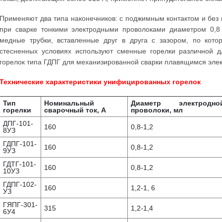
Применяют два типа наконечников: с поджимным контактом и без
при сварке тонкими электродными проволоками диаметром 0,8
медные трубки, вставленные друг в друга с зазором, по кото
стесненных условиях используют сменные горелки различной д
горелок типа ГДПГ для механизированной сварки плавящимся элек
Технические характеристики унифицированных горелок
Тип
Номинальный
Диаметр электродно
горелки
сварочный ток, А
проволоки, мл
ДПГ-101-
160
0,8-1,2
8УЗ
ГДПГ-101-
160
0,8-1,2
9УЗ
ГДТГ-101-
160
0,8-1,2
10УЗ
ГДПГ-102-
160
1,2-1, 6
УЗ
ГЯПГ-301-
315
1,2-1,4
6У4