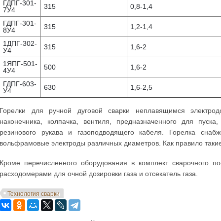
ГДПГ-301-
315
0,8-1,4
7У4
ГДПГ-301-
315
1,2-1,4
8У4
1ДПГ-302-
315
1,6-2
У4
1ЯПГ-501-
500
1,6-2
4У4
ГДПГ-603-
630
1,6-2,5
У4
Горелки для ручной дуговой сварки неплавящимся электрод
наконечника, колпачка, вентиля, предназначенного для пуска,
резинового рукава и газоподводящего кабеля. Горелка снаб
вольфрамовые электроды различных диаметров. Как правило таки
Кроме перечисленного оборудования в комплект сварочного по
расходомерами для очной дозировки газа и отсекатель газа.
Технология сварки