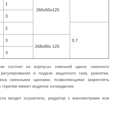
1
266x50x125
3
2
3
0,7
268х90х 125
3
ом состоят из корпуса» сменной цанги, сменного
 регулирования и подачи защитного газа, рукоятки,
жена сменными цангами, позволяющими закреплять
е горелки имеют водяное охлаждение.
ста входит осушитель, редуктор с манометрами или