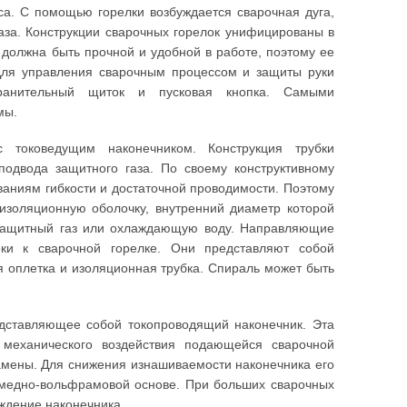
са. С помощью горелки возбуждается сварочная дуга,
аза. Конструкции сварочных горелок унифицированы в
 должна быть прочной и удобной в работе, поэтому ее
Для управления сварочным процессом и защиты руки
хранительный щиток и пусковая кнопка. Самыми
мы.
 токоведущим наконечником. Конструкция трубки
одвода защитного газа. По своему конструктивному
аниям гибкости и достаточной проводимости. Поэтому
 изоляционную оболочку, внутренний диаметр которой
 защитный газ или охлаждающую воду. Направляющие
ки к сварочной горелке. Они представляют собой
я оплетка и изоляционная трубка. Спираль может быть
едставляющее собой токопроводящий наконечник. Эта
 механического воздействия подающейся сварочной
замены. Для снижения изнашиваемости наконечника его
а медно-вольфрамовой основе. При больших сварочных
ждение наконечника.