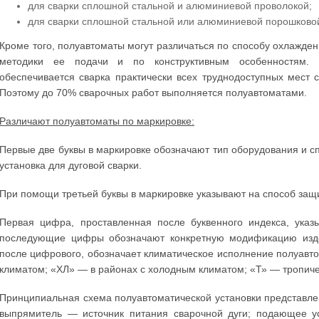
для сварки сплошной стальной и алюминиевой проволокой;
для сварки сплошной стальной или алюминиевой порошково
Кроме того, полуавтоматы могут различаться по способу охлажден
методики ее подачи и по конструктивным особенностям. 
обеспечивается сварка практически всех труднодоступных мест 
Поэтому до 70% сварочных работ выполняется полуавтоматами.
Различают полуавтоматы по маркировке:
Первые две буквы в маркировке обозначают тип оборудования и 
установка для дуговой сварки.
При помощи третьей буквы в маркировке указывают на способ защ
Первая цифра, проставленная после буквенного индекса, указы
последующие цифры обозначают конкретную модификацию издел
после цифрового, обозначает климатическое исполнение полуавт
климатом; «ХЛ» — в районах с холодным климатом; «Т» — тропич
Принципиальная схема полуавтоматической установки представлена
выпрямитель — источник питания сварочной дуги; подающее ус