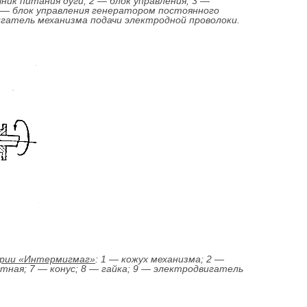
чник питания дуги; 2 — блок управления; 3 —
5 — блок управления генератором постоянного
вигатель механизма подачи электродной проволоки.
ерии «Интермигмаг»
: 1 — кожух механизма; 2 —
тная; 7 — конус; 8 — гайка; 9 — электродвигатель