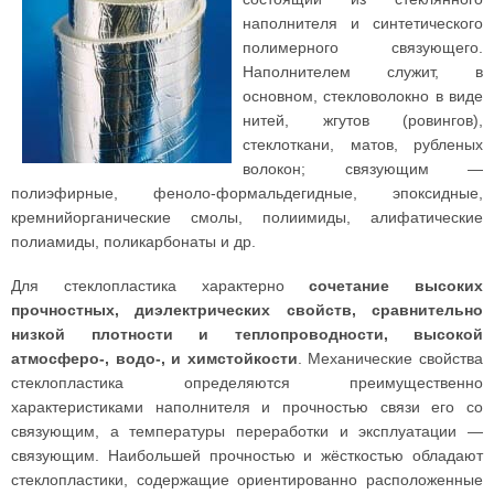
наполнителя и синтетического
полимерного связующего.
Наполнителем служит, в
основном, стекловолокно в виде
нитей, жгутов (ровингов),
стеклоткани, матов, рубленых
волокон; связующим —
полиэфирные, феноло-формальдегидные, эпоксидные,
кремнийорганические смолы, полиимиды, алифатические
полиамиды, поликарбонаты и др.
Для стеклопластика характерно
сочетание высоких
прочностных, диэлектрических свойств, сравнительно
низкой плотности и теплопроводности, высокой
атмосферо-, водо-, и химстойкости
. Механические свойства
стеклопластика определяются преимущественно
характеристиками наполнителя и прочностью связи его со
связующим, а температуры переработки и эксплуатации —
связующим. Наибольшей прочностью и жёсткостью обладают
стеклопластики, содержащие ориентированно расположенные