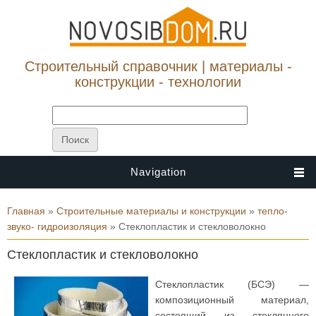
Строительный справочник | материалы -
конструкции - технологии
Navigation
Вы здесь
Главная
»
Строительные материалы и конструкции
»
тепло-
звуко- гидроизоляция
» Стеклопластик и стекловолокно
Стеклопластик и стекловолокно
Стеклопластик (БСЭ) —
композиционный материал,
состоящий из стеклянного