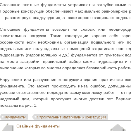
Сплошные плитные фундаменты устраивают и заглубленными в 
Подобные конструкции обеспечивают максимально равномерное ра
— равномерную осадку здания, а также хорошо защищают подваль
Сплошные фундаменты возводят на слабых или неоднородн
значительных нагрузок. Такие конструкции хорошо себя зар
особенности если необходима организация подвального или п
подвальных или полуподвальных помещений затрагивает еще од
гидрозащиту (гидроизоляцию и др.) фундаментов от грунтовых вод
на месте застройки, правильный выбор схемы гидрозащиты и к
выполнение которых во многом определяет безаварийность работы 
Нарушение или разрушение конструкции здания практически вс
фундамента. Это может происходить из-за ошибок, допущенны
условии ответственного подхода ко всему комплексу работ — от п
надежный дом, который прослужит многие десятки лет. Вариан
показаны на рис. 1.
Фундаменты
Строительные материалы и конструкции
Свайные фундаменты