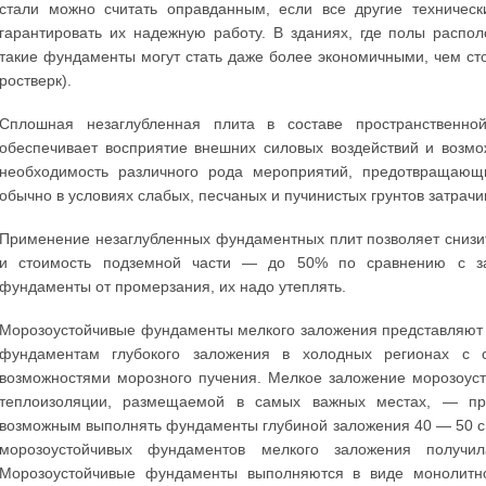
стали можно считать оправданным, если все другие техничес
гарантировать их надежную работу. В зданиях, где полы распо
такие фундаменты могут стать даже более экономичными, чем ст
ростверк).
Сплошная незаглубленная плита в составе пространственн
обеспечивает восприятие внешних силовых воздействий и возм
необходимость различного рода мероприятий, предотвращающ
обычно в условиях слабых, песчаных и пучинистых грунтов затрач
Применение незаглубленных фундаментных плит позволяет снизи
и стоимость подземной части — до 50% по сравнению с за
фундаменты от промерзания, их надо утеплять.
Морозоустойчивые фундаменты мелкого заложения представляют 
фундаментам глубокого заложения в холодных регионах с 
возможностями морозного пучения. Мелкое заложение морозоуст
теплоизоляции, размещаемой в самых важных местах, — прак
возможным выполнять фундаменты глубиной заложения 40 — 50 см
морозоустойчивых фундаментов мелкого заложения получи
Морозоустойчивые фундаменты выполняются в виде монолит