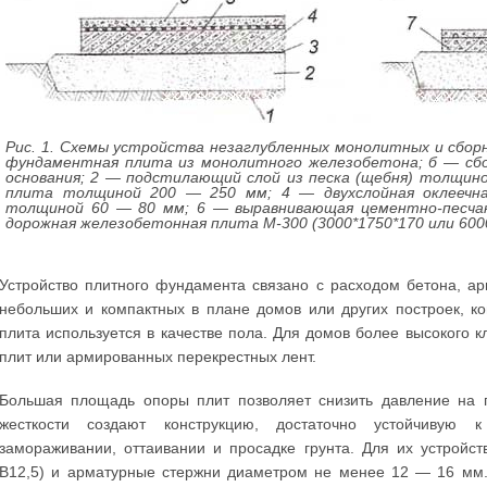
Рис. 1. Схемы устройства незаглубленных монолитных и сбо
фундаментная плита из монолитного железобетона; б — сб
основания; 2 — подстилающий слой из песка (щебня) толщин
плита толщиной 200 — 250 мм; 4 — двухслойная оклеечн
толщиной 60 — 80 мм; 6 — выравнивающая цементно-песча
дорожная железобетонная плита М-300 (3000*1750*170 или 600
Устройство плитного фундамента связано с расходом бетона, а
небольших и компактных в плане домов или других построек, ко
плита используется в качестве пола. Для домов более высокого
плит или армированных перекрестных лент.
Большая площадь опоры плит позволяет снизить давление на гр
жесткости создают конструкцию, достаточно устойчивую 
замораживании, оттаивании и просадке грунта. Для их устройс
В12,5) и арматурные стержни диаметром не менее 12 — 16 мм.