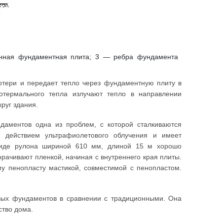
нная фундаментная плита; 3 — ребра фундамента
тери и передает тепло через фундаментную плиту в
отермального тепла излучают тепло в направлении
руг здания.
даментов одна из проблем, с которой сталкиваются
д действием ультрафиолетового облучения и имеет
 виде рулона шириной 610 мм, длиной 15 м хорошо
рачивают пленкой, начиная с внутреннего края плиты.
му пенопласту мастикой, совместимой с пенопластом.
ивых фундаментов в сравнении с традиционными. Она
ство дома.