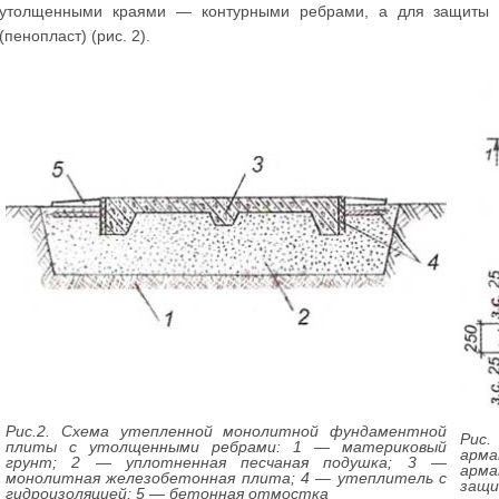
утолщенными краями — контурными ребрами, а для защиты 
(пенопласт) (рис. 2).
Рис.2. Схема утепленной монолитной фундаментной
Рис.
плиты с утолщенными ребрами: 1 — материковый
арма
грунт; 2 — уплотненная песчаная подушка; 3 —
арма
монолитная железобетонная плита; 4 — утеплитель с
защи
гидроизоляцией; 5 — бетонная отмостка