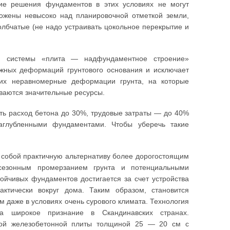
кие решения фундаментов в этих условиях не могут
ложены невысоко над планировочной отметкой земли,
олбчатые (не надо устраивать цокольное перекрытие и
ой системы «плита — надфундаментное строение»
ожных деформаций грунтового основания и исключает
их неравномерные деформации грунта, на которые
иваются значительные ресурсы.
ть расход бетона до 30%, трудовые затраты — до 40%
глубленными фундаментами. Чтобы уберечь такие
собой практичную альтернативу более дорогостоящим
сезонным промерзанием грунта и потенциальными
ойчивых фундаментов достигается за счет устройства
тически вокруг дома. Таким образом, становится
 даже в условиях очень сурового климата. Технология
ла широкое признание в Скандинавских странах.
ной железобетонной плиты толщиной 25 — 20 см с