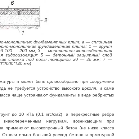
рно-монолитных фундаментных плит: а — сплошная
орно-монолитная фундаментная плита; 1 — грунт
ой 100 — 200 мм; 3 — монолитная железобетонная
ая гидроизоляция; 5 — бетонный защитный слой
ная стяжка под полы толщиной 20 — 25 мм; 7 —
0*2000*140 мм)
рматуры и может быть целесообразно при сооружении
гда не требуется устройство высокого цоколя, и сама
 класса чаще устраивают фундаменты в виде ребристых
унт до 10 кПа (0,1 кгс/см2), а перекрестные ребра
к знакопеременным нагрузкам, возникающим при
тва применяют высокопрочный бетон (не ниже класса
 Относительно большой расход бетона и арматурной