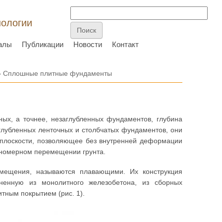
нологии
алы
Публикации
Новости
Контакт
 Сплошные плитные фундаменты
ых, а точнее, незаглубленных фундаментов, глубина
аглубленных ленточных и столбчатых фундаментов, они
 плоскости, позволяющее без внутренней деформации
вномерном перемещении грунта.
мещения, называются плавающими. Их конструкция
ненную из монолитного железобетона, из сборных
тным покрытием (рис. 1).