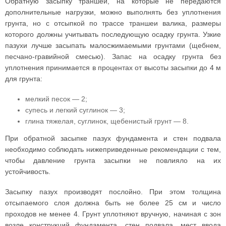
Обратную засыпку траншей, на которые не передаются
дополнительные нагрузки, можно выполнять без уплотнения
грунта, но с отсыпкой по трассе траншеи валика, размеры
которого должны учитывать последующую осадку грунта. Узкие
пазухи лучше засыпать малосжимаемыми грунтами (щебнем,
песчано-гравийной смесью). Запас на осадку грунта без
уплотнения принимается в процентах от высоты засыпки до 4 м
для грунта:
мелкий песок — 2;
супесь и легкий суглинок — 3;
глина тяжелая, суглинок, щебенистый грунт — 8.
При обратной засыпке пазух фундамента и стен подвала
необходимо соблюдать нижеприведенные рекомендации с тем,
чтобы давление грунта засыпки не повлияло на их
устойчивость.
Засыпку пазух производят послойно. При этом толщина
отсыпаемого слоя должна быть не более 25 см и число
проходов не менее 4. Грунт уплотняют вручную, начиная с зон
возле конструкций фундамента, стен подвала, мест ввода