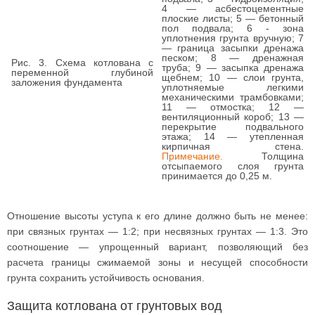
4 — асбестоцементные
плоские листы; 5 — бетонный
пол подвала; 6 - зона
уплотнения грунта вручную; 7
— граница засыпки дренажа
песком; 8 — дренажная
Рис. 3. Схема котлована с
труба; 9 — засыпка дренажа
переменной глубиной
щебнем; 10 — слои грунта,
заложения фундамента
уплотняемые легкими
механическими трамбовками;
11 — отмостка; 12 —
вентиляционный короб; 13 —
перекрытие подвального
этажа; 14 — утепленная
кирпичная стена.
Примечание.
Толщина
отсыпаемого слоя грунта
принимается до 0,25 м.
Отношение высоты уступа к его длине должно быть не менее:
при связных грунтах — 1:2; при несвязных грунтах — 1:3. Это
соотношение — упрощенный вариант, позволяющий без
расчета границы сжимаемой зоны и несущей способности
грунта сохранить устойчивость основания.
Защита котлована от грунтовых вод