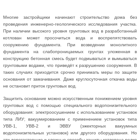
Многие застройщики начинают строительство дома без
проведения инженерно-геологического исследования участка.
При наличии высокого уровня грунтовых вод в разработанный
котлован может просочиться вода и воспрепятствовать
сооружению фундамента. При возведении монолитного
фундамента на слабопроницаемых грунтах уложенная в
конструкцию бетонная смесь будет подмываться и вымываться
грунтовыми водами, что приведёт к разрушению сооружения. В
таких случаях приходится срочно принимать меры по защите
основания от замачивания. Даже круглосуточная откачка воды
не остановит приток грунтовых вод.
Защитить основание можно искусственным понижением уровня
грунтовых вод с помощью специального водопонизительного
оборудования: электроосушением с использованием установок
типа ЛИУ; вакуумированием с применением установок типа
УВВ-1, УВВ-2 и ЭВВУ (эжекторных вакуумных
водопонизительных установок) или другого оборудования. Но
эти дорогостоящие и сложные способы защиты котлована редко