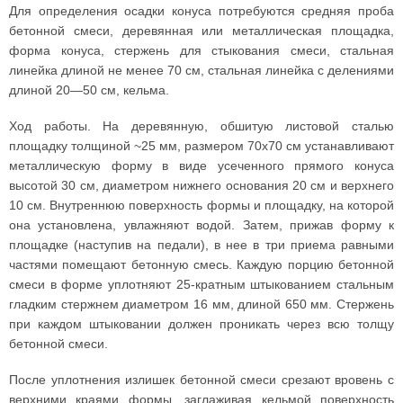
Для определения осадки конуса потребуются средняя проба
бетонной смеси, деревянная или металлическая площадка,
форма конуса, стержень для стыкования смеси, стальная
линейка длиной не менее 70 см, стальная линейка с делениями
длиной 20—50 см, кельма.
Ход работы. На деревянную, обшитую листовой сталью
площадку толщиной ~25 мм, размером 70x70 см устанавливают
металлическую форму в виде усеченного прямого конуса
высотой 30 см, диаметром нижнего основания 20 см и верхнего
10 см. Внутреннюю поверхность формы и площадку, на которой
она установлена, увлажняют водой. Затем, прижав форму к
площадке (наступив на педали), в нее в три приема равными
частями помещают бетонную смесь. Каждую порцию бетонной
смеси в форме уплотняют 25-кратным штыкованием стальным
гладким стержнем диаметром 16 мм, длиной 650 мм. Стержень
при каждом штыковании должен проникать через всю толщу
бетонной смеси.
После уплотнения излишек бетонной смеси срезают вровень с
верхними краями формы, заглаживая кельмой поверхность