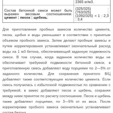
2365 кг/м3.
(325/325) :
Состав бетонной смеси может быть
(763/325) :
выражен весовым соотношением:
(1092/325) = 1 : 2,3
цемент : песок : щебень
:
: 3,4
Для приготовления пробных замесов количество цемента,
песка, щебня и воды уменьшают в соответствии с принятым
объемом пробного замеса. Затем делают пробные замесы и
путем корректирования устанавливают окончательный расход
воды на 1 м3 бетона, обеспечивающий заданную подвижность
смеси. В том случае, когда заданное количество воды не
обеспечивает требуемой подвижности бетонной смеси, в
приготовленную смесь добавляют воду порциями по 2—3% от
заданного количества. Для сохранения принятого В/Ц
добавляют также соответствующее количество цемента. Если
смесь получилась с избыточной подвижностью по сравнению с
требуемой, в замес добавляют песок и щебень, сохраняя
между ними принятое по расчету соотношение. Песок и щебень
также добавляют порциями, по 3—5% от их веса. После
корректировки пробного замеса окончательно устанавливают
состав бетона.