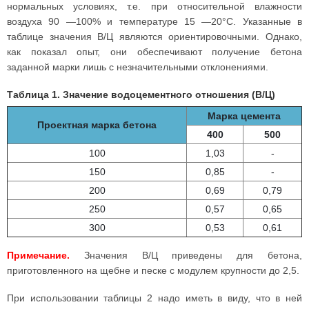
нормальных условиях, т.е. при относительной влажности
воздуха 90 —100% и температуре 15 —20°С. Указанные в
таблице значения В/Ц являются ориентировочными. Однако,
как показал опыт, они обеспечивают получение бетона
заданной марки лишь с незначительными отклонениями.
Таблица 1. Значение водоцементного отношения (В/Ц)
Марка цемента
Проектная марка бетона
400
500
100
1,03
-
150
0,85
-
200
0,69
0,79
250
0,57
0,65
300
0,53
0,61
Примечание.
Значения В/Ц приведены для бетона,
приготовленного на щебне и песке с модулем крупности до 2,5.
При использовании таблицы 2 надо иметь в виду, что в ней