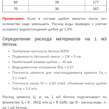
50
39
177
70
35
167
Примечание.
Если в составе щебня имеется песок, его
количество надо уменьшить. Расход воды приведен с учетом
условного водопоглощения щебня до 1,5%
Определение расхода материалов на 1 м3
бетона:
Требуемая прочность бетона М200
Подвижность бетонной смеси — ОК = 5 см
Наибольший размер щебня — 40 мм
Водоцементное отношение В/Ц = 0,57
Плотность цемента для портландцемента принята Yц =
3,1 г/см3
Плотность песка Yп = 2,63 г/см3, объемная масса щебня
Yоб.м = 2,6 кг/л
Расход цемента Ц, кг, на 1 м3 бетона подсчитывают по
формулам Ц = В : (В/Ц) или Ц = В (Ц/В), где В - расход воды, л,
на 1 м3 бетона.