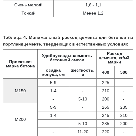
Очень мелкий
1,6 - 1,1
Тонкий
Менее 1,2
Таблица 4. Минимальный расход цемента для бетонов на
портландцементе, твердеющих в естественных условиях
Расход
Удобоукладываемость
цемента, кг/м3,
бетонной смеси
Проектная
марки
марка бетона
осадка
жесткость,
400
500
конуса, см
с
5-9
-
225
-
М150
1-4
-
210
-
-
5-10
200
-
5-9
-
265
235
1-4
-
245
210
М200
-
5-10
235
200
-
11-20
220
-