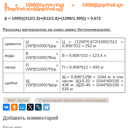
β = 1000/(Vц+Vп+Vщ) = 1000/((Цпр/Vоб.ц)+
(Ппр/Vоб.п)+(Щпр/Vоб.щ))
β = 1000/((312/1,3)+(612/1,6)+(1296/1,495)) = 0,672
Расходы материалов на один замес бетономешалки:
Ц =
Ц = (1200*0,672/1000)*312 =
цемента
(Vб*β/1000)*Цпр
0,806*312 = 252 кг
В =
воды
В = 0,806*153 = 123,4 л
(Vб*β/1000)*Впр
П =
песка
П = 0,806*612 = 493 кг
(Vб*β/1000)*Ппр
Щ = 0,806*1296 = 1044 кг, в том
Щ =
числе: Щ10-20 = 1044*40/100 =
щебня
(Vб*β/1000)*Щпр
436 кг; Щ20-40 = 1044*60/100 =
626 кг
ЖБИ - Бетон
Строительные материалы и конструкции
Добавить комментарий
Ваше имя