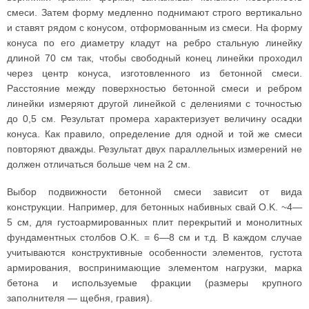
смеси. Затем форму медленно поднимают строго вертикально
и ставят рядом с конусом, отформованным из смеси. На форму
конуса по его диаметру кладут на ребро стальную линейку
длиной 70 см так, чтобы свободный конец линейки проходил
через центр конуса, изготовленного из бетонной смеси.
Расстояние между поверхностью бетонной смеси и ребром
линейки измеряют другой линейкой с делениями с точностью
до 0,5 см. Результат промера характеризует величину осадки
конуса. Как правило, определение для одной и той же смеси
повторяют дважды. Результат двух параллельных измерений не
должен отличаться больше чем на 2 см.
Выбор подвижности бетонной смеси зависит от вида
конструкции. Например, для бетонных набивных свай O.K. ~4—
5 см, для густоармированных плит перекрытий и монолитных
фундаментных столбов O.K. = 6—8 см и т.д. В каждом случае
учитываются конструктивные особенности элементов, густота
армирования, воспринимающие элементом нагрузки, марка
бетона и используемые фракции (размеры крупного
заполнителя — щебня, гравия).