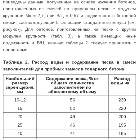
приведены данные, полученные на основе изучения бетонов,
приготовленных из смесей на природном песке с модулем
крупности Мк = 2,7, при В/Ц = 0,57 и подвижностью бетонной
смеси, соответствующей 5 см осадки стандартного конуса (см.
рисунок). Для бетонов, приготовленных на песке с другим
модулем крупности (табл. 3), а также имеющих иные
подвижность и В/Ц, данные таблицы 2 следует принимать с
поправками.
Таблица 2. Расход воды и содержание песка в смеси
заполнителей для пробных замесов товарного бетона
Наибольший
Содержание песка, % от
Расход
размер
общего количества
воды на
1
зерен щебня,
заполнителей по
м3 бетона,
мм
абсолютному объему
л
10-12
56
230
15
52
220
20
49
200
25
46
195
40
41
185