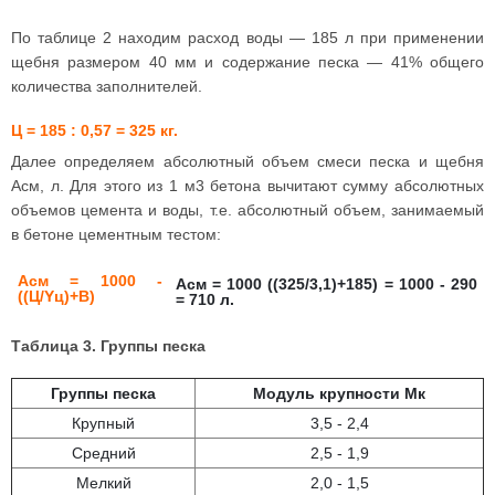
По таблице 2 находим расход воды — 185 л при применении
щебня размером 40 мм и содержание песка — 41% общего
количества заполнителей.
Ц = 185 : 0,57 = 325 кг.
Далее определяем абсолютный объем смеси песка и щебня
Асм, л. Для этого из 1 м3 бетона вычитают сумму абсолютных
объемов цемента и воды, т.е. абсолютный объем, занимаемый
в бетоне цементным тестом:
Асм = 1000 -
Асм = 1000 ((325/3,1)+185) = 1000 - 290
((Ц/Yц)+В)
= 710 л.
Таблица 3. Группы песка
Группы песка
Модуль крупности Мк
Крупный
3,5 - 2,4
Средний
2,5 - 1,9
Мелкий
2,0 - 1,5