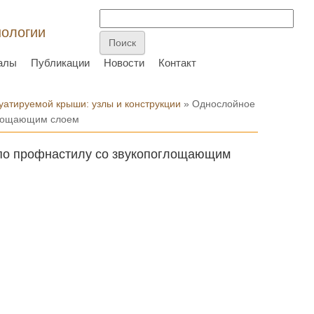
нологии
алы
Публикации
Новости
Контакт
уатируемой крыши: узлы и конструкции
» Однослойное
глощающим слоем
по профнастилу со звукопоглощающим