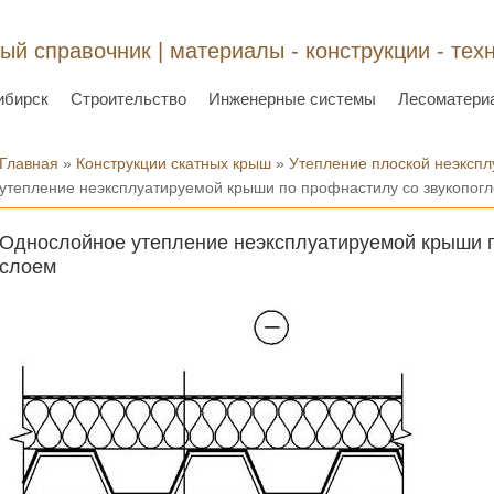
ый справочник | материалы - конструкции - тех
ибирск
Строительство
Инженерные системы
Лесоматери
Вы здесь
Главная
»
Конструкции скатных крыш
»
Утепление плоской неэкспл
утепление неэксплуатируемой крыши по профнастилу со звукопо
Однослойное утепление неэксплуатируемой крыши 
слоем