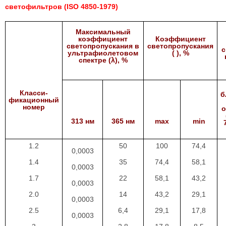
светофильтров (ISO 4850-1979)
Максимальный
коэффициент
Коэффициент
светопропускания в
светопропускания
с
ультрафиолетовом
( ), %
спектре (λ), %
Класси-
б
фикаци
онный
номер
о
313 нм
365 нм
max
min
1.2
50
100
74,4
0,0003
1.4
35
74,4
58,1
0,0003
1.7
22
58,1
43,2
0,0003
2.0
14
43,2
29,1
0,0003
2.5
6,4
29,1
17,8
0,0003