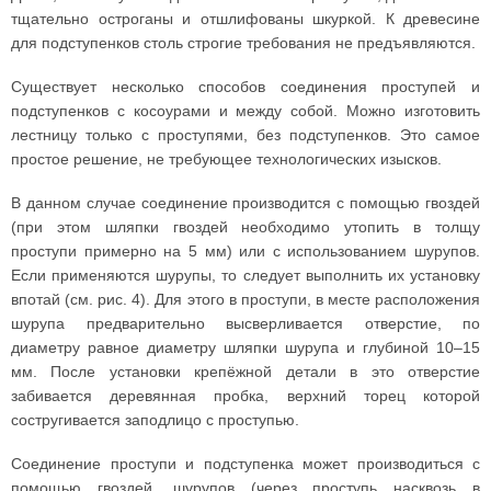
тщательно остроганы и отшлифованы шкуркой. К древесине
для подступенков столь строгие требования не предъявляются.
Существует несколько способов соединения проступей и
подступенков с косоурами и между собой. Можно изготовить
лестницу только с проступями, без подступенков. Это самое
простое решение, не требующее технологических изысков.
В данном случае соединение производится с помощью гвоздей
(при этом шляпки гвоздей необходимо утопить в толщу
проступи примерно на 5 мм) или с использованием шурупов.
Если применяются шурупы, то следует выполнить их установку
впотай (см. рис. 4). Для этого в проступи, в месте расположения
шурупа предварительно высверливается отверстие, по
диаметру равное диаметру шляпки шурупа и глубиной 10–15
мм. После установки крепёжной детали в это отверстие
забивается деревянная пробка, верхний торец которой
состругивается заподлицо с проступью.
Соединение проступи и подступенка может производиться с
помощью гвоздей, шурупов (через проступь насквозь в