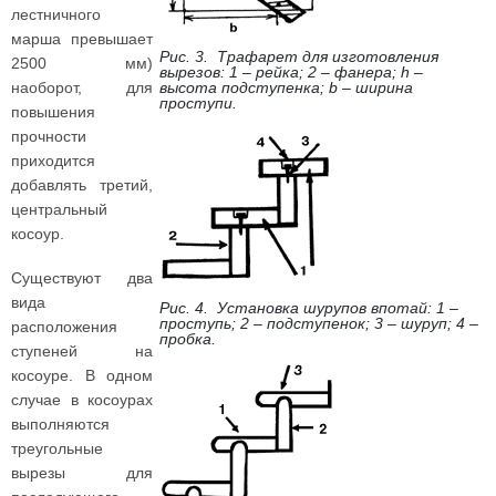
лестничного
марша превышает
Рис. 3. Трафарет для изготовления
2500 мм)
вырезов: 1 – рейка; 2 – фанера; h –
наоборот, для
высота подступенка; b – ширина
проступи.
повышения
прочности
приходится
добавлять третий,
центральный
косоур.
Существуют два
вида
Рис. 4. Установка шурупов впотай: 1 –
проступь; 2 – подступенок; 3 – шуруп; 4 –
расположения
пробка.
ступеней на
косоуре. В одном
случае в косоурах
выполняются
треугольные
вырезы для