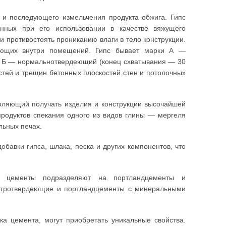
и последующего измельчения продукта обжига. Гипс
енных при его использовании в качестве вяжущего
и противостоять прониканию влаги в тело конструкции.
тающих внутри помещений. Гипс бывает марки А —
и Б — нормальнотвердеющий (конец схватывания — 30
стей и трещин бетонных плоскостей стен и потолочных
ляющий получать изделия и конструкции высочайшей
продуктов спекания одного из видов глины — мергеля
льных печах.
бавки гипса, шлака, песка и других компонентов, что
к цементы подразделяют на портландцементы и
стротвердеющие и портландцементы с минеральными
ка цемента, могут приобретать уникальные свойства.