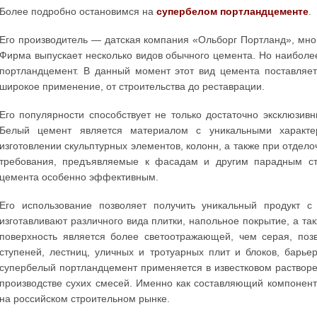
Более подробно остановимся на
супербелом портландцементе
.
Его производитель — датская компания «Ольборг Портланд», мно
Фирма выпускает несколько видов обычного цемента. Но наиболе
портландцемент. В данный момент этот вид цемента поставляе
широкое применение, от строительства до реставрации.
Его популярности способствует не только достаточно эксклюзив
Белый цемент является материалом с уникальными характер
изготовлении скульптурных элементов, колонн, а также при отдел
требования, предъявляемые к фасадам и другим парадным ст
цемента особенно эффективным.
Его использование позволяет получить уникальный продукт 
изготавливают различного вида плитки, напольное покрытие, а так
поверхность является более светоотражающей, чем серая, поз
ступеней, лестниц, уличных и тротуарных плит и блоков, барьер
супербелый портландцемент применяется в известковом растворе, 
производстве сухих смесей. Именно как составляющий компонент
на российском строительном рынке.