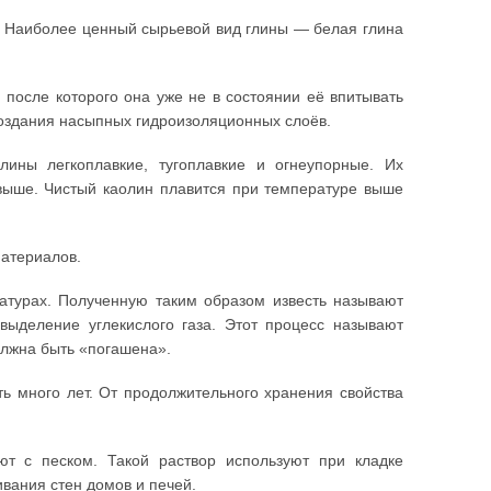
и. Наиболее ценный сырьевой вид глины — белая глина
 после которого она уже не в состоянии её впитывать
 создания насыпных гидроизоляционных слоёв.
лины легкоплавкие, тугоплавкие и огнеупорные. Их
выше. Чистый каолин плавится при температуре выше
материалов.
атурах. Полученную таким образом известь называют
е выделение углекислого газа. Этот процесс называют
олжна быть «погашена».
ть много лет. От продолжительного хранения свойства
ют с песком. Такой раствор используют при кладке
вания стен домов и печей.