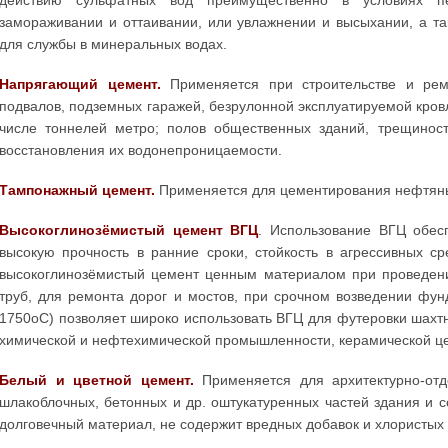
действию сульфатных вод преимущественно в условиях пе
замораживании и оттаивании, или увлажнении и высыхании, а та
для службы в минеральных водах.
Напрягающий цемент.
Применяется при строительстве и рем
подвалов, подземных гаражей, безрулонной эксплуатируемой кров
числе тоннелей метро; полов общественных зданий, трещиност
восстановления их водонепроницаемости.
Тампонажный цемент.
Применяется для цементирования нефтяных
Высокоглинозёмистый цемент ВГЦ
. Использование ВГЦ обес
высокую прочность в ранние сроки, стойкость в агрессивных с
высокоглинозёмистый цемент ценным материалом при проведени
труб, для ремонта дорог и мостов, при срочном возведении фу
1750оC) позволяет широко использовать ВГЦ для футеровки шахтн
химической и нефтехимической промышленности, керамической 
Белый и цветной цемент.
Применяется для архитектурно-отде
шлакоблочных, бетонных и др. оштукатуренных частей здания и 
долговечный материал, не содержит вредных добавок и хлористых