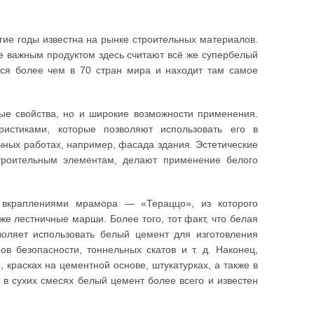
гие годы известна на рынке строительных материалов.
е важным продуктом здесь считают всё же супербелый
тся более чем в 70 стран мира и находит там самое
ные свойства, но и широкие возможности применения.
истиками, которые позволяют использовать его в
очных работах, например, фасада здания. Эстетические
роительным элементам, делают применение белого
с вкраплениями мрамора — «Тераццо», из которого
же лестничные марши. Более того, тот факт, что белая
воляет использовать белый цемент для изготовления
ов безопасности, тоннельных скатов и т. д. Наконец,
красках на цементной основе, штукатурках, а также в
 в сухих смесях белый цемент более всего и известен