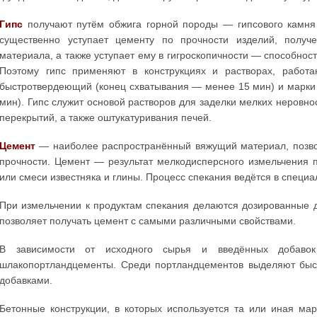
Гипс
получают путём обжига горной породы — гипсового камня 
существенно уступает цементу по прочности изделий, получ
материала, а также уступает ему в гигроскопичности — способност
Поэтому гипс применяют в конструкциях и растворах, рабо
быстротвердеющий (конец схватывания — менее 15 мин) и марк
мин). Гипс служит основой растворов для заделки мелких неровно
перекрытий, а также оштукатуривания печей.
Цемент
— наиболее распространённый вяжущий материал, позво
прочности. Цемент — результат мелкодисперсного измельчения 
или смеси известняка и глины. Процесс спекания ведётся в специа
При измельчении к продуктам спекания делаются дозированные до
позволяет получать цемент с самыми различными свойствами.
В зависимости от исходного сырья и введённых добаво
шлакопортландцементы. Среди портландцементов выделяют бы
добавками.
Бетонные конструкции, в которых используется та или иная мар