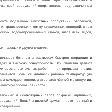
ременного горизонта воды при систематическом
кже свай, сооружений опор, мостов, предназначенных
онте подземных ёмкостных сооружений, бассейнов,
ли, транспортных и коммуникационных тоннелей, в том
ойких водонепроницаемых стыков, швов всех видов,
, газовых и других скважин.
печивает бетонам и растворам быстрое твердение и
редах и высокую огнеупорность. Эти свойства делают
и восстановительных работ — при прорывах плотин,
ндаментов. Большой диапазон рабочих температур (до
ых колодцев, тепловых агрегатов чёрной металлургии,
цементной промышленности.
лочных и скульптурных работ, покраски кирпичных,
сооружений. Белый и цветной цемент — это прочный и
 соединений.