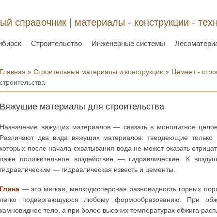
ый справочник | материалы - конструкции - тех
ибирск
Строительство
Инженерные системы
Лесоматери
Вы здесь
Главная
»
Строительные материалы и конструкции
»
Цемент - стр
строительства
Вяжущие материалы для строительства
Назначение вяжущих материалов — связать в монолитное целое
Различают два вида вяжущих материалов: твердеющие только 
которых после начала схватывания вода не может оказать отрицат
даже положительное воздействие — гидравлические. К воздуш
гидравлическим — гидравлическая известь и цементы.
Глина
— это мягкая, мелкодисперсная разновидность горных поро
легко подвергающуюся любому формообразованию. При обжи
камневидное тело, а при более высоких температурах обжига расп