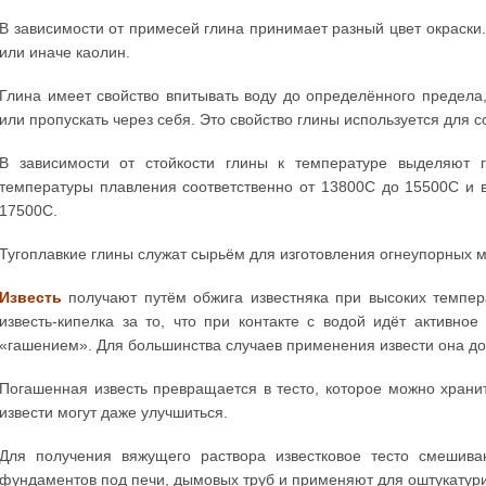
В зависимости от примесей глина принимает разный цвет окраск
или иначе каолин.
Глина имеет свойство впитывать воду до определённого предела,
или пропускать через себя. Это свойство глины используется для
В зависимости от стойкости глины к температуре выделяют г
температуры плавления соответственно от 13800С до 15500С и 
17500С.
Тугоплавкие глины служат сырьём для изготовления огнеупорных 
Известь
получают путём обжига известняка при высоких темпер
известь-кипелка за то, что при контакте с водой идёт активно
«гашением». Для большинства случаев применения извести она д
Погашенная известь превращается в тесто, которое можно храни
извести могут даже улучшиться.
Для получения вяжущего раствора известковое тесто смешива
фундаментов под печи, дымовых труб и применяют для оштукатури