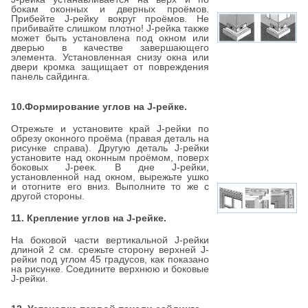
бокам оконных и дверных проёмов.
Прибейте J-рейку вокруг проёмов. Не
прибивайте слишком плотно! J-рейка также
может быть установлена под окном или
дверью в качестве завершающего
элемента. Установленная снизу окна или
двери кромка защищает от повреждения
панель сайдинга.
10.Формирование углов на J-рейке.
Отрежьте и установите край J-рейки по
обрезу оконного проёма (правая деталь на
рисунке справа). Другую деталь J-рейки
установите над оконным проёмом, поверх
боковых J-реек. В дне J-рейки,
установленной над окном, вырежьте ушко
и отогните его вниз. Выполните то же с
другой стороны.
11. Крепление углов на J-рейке.
На боковой части вертикальной J-рейки
длиной 2 см. срежьте сторону верхней J-
рейки под углом 45 градусов, как показано
на рисунке. Соедините верхнюю и боковые
J-рейки.