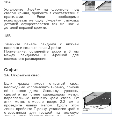
18А.
Установите J-рейку на фронтоне под
свесом крыши, прибейте в соответствии с
правилами. Если необходимо
использовать не одну J—рейку, стыковка
деталей осуществляется так же, как и
деталей верхней кромки.
18В.
Замкните панель сайдинга с нижней
панелью и вставьте в паз J-рейки.
Примечание: оставляйте зазор в 6 мм
между сайдингом и J-рейкой для
возможного расширения.
Софит
1А. Открытый свес.
Если крыша имеет открытый свес,
необходимо использовать F-рейку, прибив
её к стене дома. Используя уровень,
сделайте на стене карандашом метки,
параллельные нижнему краю свеса. От
этих меток отмерьте вверх 2,2 см и
проведите линию мелом. Вдоль этой
линии прибейте F-рейку, установив край с
отверстиями для гвоздей на меловую