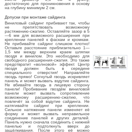
достаточную для проникновения в основу
на глубину минимум 2 см.
Допуски при монтаже сайдинга
Виниловый сайдинг прибивают так, чтобы
не препятствовать возможному
растяжению-сжатию. Оставляйте зазор в 5
—6 мм для возможного расширения при
креплении панелей к фаскам и кромкам.
Не прибивайте сайдинг слишком плотно!
Оставьте расстояние приблизительно 1—
1,5 мм между верхним краем шляпки
гвоздя и винилом. Это необходимо для
свободного расширения-сжатия. Это также
предотвратит «волновой» эффект. Центр
гвоздя должен быть в середине
специального отверстия! Направляйте
гвоздь прямо! Согнутый гвоздь искривляет
панель и может вызвать вздутие сайдинга.
Не вбивайте гвоздь в лицевую сторону
панели! Пробивание гвоздём виниловой
панели может вызвать сопротивление
возможному расширению-сжатию, что
повлечёт за собой вздутие сайдинга. Не
натягивайте сайдинг при креплении.
Сильное натяжение панели изменяет её
форму и может вызвать неправильное
соединение панелей и других деталей.
Панель нужно сначала соединить с нижней
панелью и подтолкнуть вверх до
защёлкивания. После этого её можно