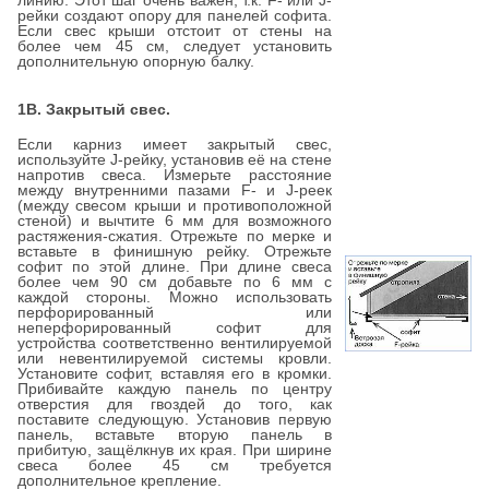
линию. Этот шаг очень важен, т.к. F- или J-
рейки создают опору для панелей софита.
Если свес крыши отстоит от стены на
более чем 45 см, следует установить
дополнительную опорную балку.
1В. Закрытый свес.
Если карниз имеет закрытый свес,
используйте J-рейку, установив её на стене
напротив свеса. Измерьте расстояние
между внутренними пазами F- и J-реек
(между свесом крыши и противоположной
стеной) и вычтите 6 мм для возможного
растяжения-сжатия. Отрежьте по мерке и
вставьте в финишную рейку. Отрежьте
софит по этой длине. При длине свеса
более чем 90 см добавьте по 6 мм с
каждой стороны. Можно использовать
перфорированный или
неперфорированный софит для
устройства соответственно вентилируемой
или невентилируемой системы кровли.
Установите софит, вставляя его в кромки.
Прибивайте каждую панель по центру
отверстия для гвоздей до того, как
поставите следующую. Установив первую
панель, вставьте вторую панель в
прибитую, защёлкнув их края. При ширине
свеса более 45 см требуется
дополнительное крепление.