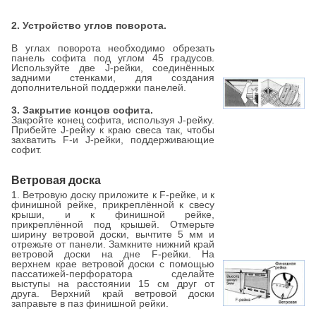
2. Устройство углов поворота.
В углах поворота необходимо обрезать
панель софита под углом 45 градусов.
Используйте две J-рейки, соединённых
задними стенками, для создания
дополнительной поддержки панелей.
3. Закрытие концов софита.
Закройте конец софита, используя J-рейку.
Прибейте J-рейку к краю свеса так, чтобы
захватить F-и J-рейки, поддерживающие
софит.
Ветровая доска
1. Ветровую доску приложите к F-рейке, и к
финишной рейке, прикреплённой к свесу
крыши, и к финишной рейке,
прикреплённой под крышей. Отмерьте
ширину ветровой доски, вычтите 5 мм и
отрежьте от панели. Замкните нижний край
ветровой доски на дне F-рейки. На
верхнем крае ветровой доски с помощью
пассатижей-перфоратора сделайте
выступы на расстоянии 15 см друг от
друга. Верхний край ветровой доски
заправьте в паз финишной рейки.