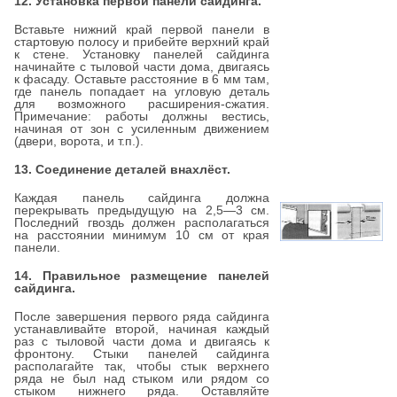
12. Установка первой панели сайдинга.
Вставьте нижний край первой панели в
стартовую полосу и прибейте верхний край
к стене. Установку панелей сайдинга
начинайте с тыловой части дома, двигаясь
к фасаду. Оставьте расстояние в 6 мм там,
где панель попадает на угловую деталь
для возможного расширения-сжатия.
Примечание: работы должны вестись,
начиная от зон с усиленным движением
(двери, ворота, и т.п.).
13. Соединение деталей внахлёст.
Каждая панель сайдинга должна
перекрывать предыдущую на 2,5—3 см.
Последний гвоздь должен располагаться
на расстоянии минимум 10 см от края
панели.
14. Правильное размещение панелей
сайдинга.
После завершения первого ряда сайдинга
устанавливайте второй, начиная каждый
раз с тыловой части дома и двигаясь к
фронтону. Стыки панелей сайдинга
располагайте так, чтобы стык верхнего
ряда не был над стыком или рядом со
стыком нижнего ряда. Оставляйте