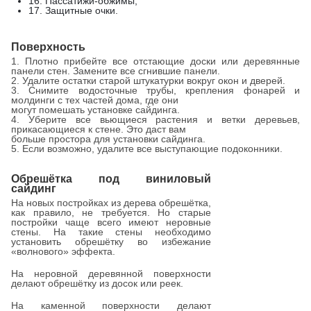
16. Пассатижи-обжимы;
17. Защитные очки.
Поверхность
1. Плотно прибейте все отстающие доски или деревянные
панели стен. Замените все сгнившие панели.
2. Удалите остатки старой штукатурки вокруг окон и дверей.
3. Снимите водосточные трубы, крепления фонарей и
молдинги с тех частей дома, где они
могут помешать установке сайдинга.
4. Уберите все вьющиеся растения и ветки деревьев,
прикасающиеся к стене. Это даст вам
больше простора для установки сайдинга.
5. Если возможно, удалите все выступающие подоконники.
Обрешётка под виниловый
сайдинг
На новых постройках из дерева обрешётка,
как правило, не требуется. Но старые
постройки чаще всего имеют неровные
стены. На такие стены необходимо
установить обрешётку во избежание
«волнового» эффекта.
На неровной деревянной поверхности
делают обрешётку из досок или реек.
На каменной поверхности делают