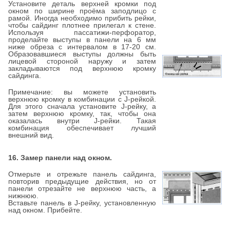
Установите деталь верхней кромки под
окном по ширине проёма заподлицо с
рамой. Иногда необходимо прибить рейки,
чтобы сайдинг плотнее прилегал к стене.
Используя пассатижи-перфоратор,
проделайте выступы в панели на 6 мм
ниже обреза с интервалом в 17-20 см.
Образовавшиеся выступы должны быть
лицевой стороной наружу и затем
закладываются под верхнюю кромку
сайдинга.
Примечание: вы можете установить
верхнюю кромку в комбинации c J-рейкой.
Для этого сначала установите J-рейку, а
затем верхнюю кромку, так, чтобы она
оказалась внутри J-рейки. Такая
комбинация обеспечивает лучший
внешний вид.
16. Замер панели над окном.
Отмерьте и отрежьте панель сайдинга,
повторив предыдущие действия, но от
панели отрезайте не верхнюю часть, а
нижнюю.
Вставьте панель в J-рейку, установленную
над окном. Прибейте.