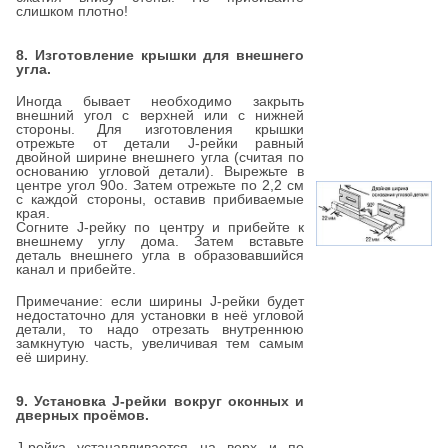
слишком плотно!
8. Изготовление крышки для внешнего
угла.
Иногда бывает необходимо закрыть
внешний угол с верхней или с нижней
стороны. Для изготовления крышки
отрежьте от детали J-рейки равный
двойной ширине внешнего угла (считая по
основанию угловой детали). Вырежьте в
центре угол 90о. Затем отрежьте по 2,2 см
с каждой стороны, оставив прибиваемые
края.
Согните J-рейку по центру и прибейте к
внешнему углу дома. Затем вставьте
деталь внешнего угла в образовавшийся
канал и прибейте.
Примечание: если ширины J-рейки будет
недостаточно для установки в неё угловой
детали, то надо отрезать внутреннюю
замкнутую часть, увеличивая тем самым
её ширину.
9. Установка J-рейки вокруг оконных и
дверных проёмов.
J-рейка устанавливается на верх и по