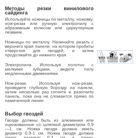
Методы резки винилового
сайдинга
Используйте ножницы по металлу, ножовку,
нож-резак или ручную электропилу с
абразивным колесом или циркулярным
лезвием.
Ножницы по металлу. Начинайте резать с
верхнего края панели, на котором пробиты
отверстия для гвоздей, и затем
продолжайте до нижнего края.
Электропила. Используя полотно с
мелкими зубцами, ведите пилу
медленными движениями.
Нож-резак. Используя нож-резак,
проведите глубокую борозду на панели,
затем несколько раз согните и разогните
панель, пока она не сломается прямо по
намеченной линии.
Выбор гвоздей
Гвозди должны быть из алюминия или
оцинкованные со шляпкой диаметром 0,9
—1 см. Ножка гвоздя должна иметь
диаметр 0,9-1 см. Ножка гвоздя должна
иметь диаметр 0,3 см и длину,