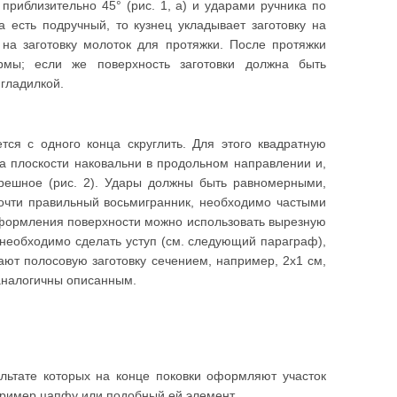
приблизительно 45° (рис. 1, а) и ударами ручника по
а есть подручный, то кузнец укладывает заготовку на
т на заготовку молоток для протяжки. После протяжки
рмы; если же поверхность заготовки должна быть
гладилкой.
ется с одного конца скруглить. Для этого квадратную
на плоскости наковальни в продольном направлении и,
решное (рис. 2). Удары должны быть равномерными,
 почти правильный восьмигранник, необходимо частыми
 оформления поверхности можно использовать вырезную
 необходимо сделать уступ (см. следующий параграф),
ают полосовую заготовку сечением, например, 2x1 см,
аналогичны описанным.
ультате которых на конце поковки оформляют участок
пример цапфу или подобный ей элемент.