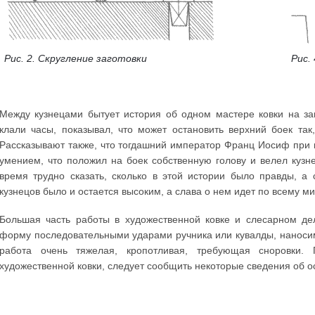
Рис. 2. Скругление заготовки
Рис.
Между кузнецами бытует история об одном мастере ковки на за
клали часы, показывал, что может остановить верхний боек так
Рассказывают также, что тогдашний император Франц Иосиф при 
умением, что положил на боек собственную голову и велел кузн
время трудно сказать, сколько в этой истории было правды, а 
кузнецов было и остается высоким, а слава о нем идет по всему ми
Большая часть работы в художественной ковке и слесарном д
форму последовательными ударами ручника или кувалды, нанос
работа очень тяжелая, кропотливая, требующая сноровки.
художественной ковки, следует сообщить некоторые сведения об осн