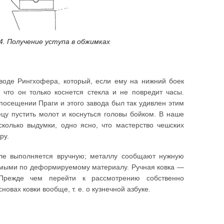
 4. Получение уступа в обжимках
воде Рингхофера, который, если ему на нижний боек
, что он только коснется стекла и не повредит часы.
посещении Праги и этого завода был так удивлен этим
ецу пустить молот и коснуться головы бойком. В наше
сколько выдумки, одно ясно, что мастерство чешских
ру.
еле выполняется вручную; металлу сообщают нужную
имыми по деформируемому материалу. Ручная ковка —
 Прежде чем перейти к рассмотрению собственно
овах ковки вообще, т. е. о кузнечной азбуке.