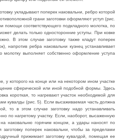
отовку укладывают поперек наковальни, ребро которой
ротивоположной грани заготовки оформляют уступ (рис.
при помощи соответствующего подкладного молотка, по
может делать только односторонние уступы. При ковке
жно. В этом случае заготовку также кладут поперек
ок), напротив ребра наковальни кузнец устанавливает
о молотку выполняет собственно оформление уступа
е, у которого на конце или на некотором ином участке
олщение сферической или иной подобной формы. Здесь
овка короткая, то нагревают участок необходимой для
ми кувалды (рис. 5). Если высаживаемая часть должна
й, то в этом случае заготовку надо устанавливать
но по нагретому участку. Если, наоборот, высаженную
т на наковальню горячим концом, а удары наносят по
я заготовку поперек наковальни, чтобы за пределами
подручный прижимает заготовку кувалдой, помещая ее