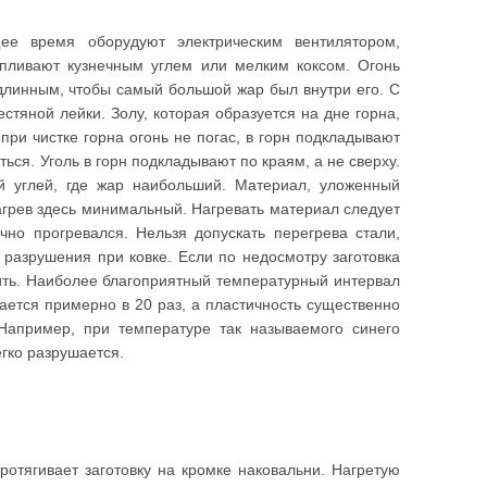
ее время оборудуют электрическим вентилятором,
апливают кузнечным углем или мелким коксом. Огонь
длинным, чтобы самый большой жар был внутри его. С
тяной лейки. Золу, которая образуется на дне горна,
при чистке горна огонь не погас, в горн подкладывают
ся. Уголь в горн подкладывают по краям, а не сверху.
 углей, где жар наибольший. Материал, уложенный
агрев здесь минимальный. Нагревать материал следует
чно прогревался. Нельзя допускать перегрева стали,
разрушения при ковке. Если по недосмотру заготовка
бить. Наиболее благоприятный температурный интервал
ается примерно в 20 раз, а пластичность существенно
 Например, при температуре так называемого синего
егко разрушается.
ротягивает заготовку на кромке наковальни. Нагретую