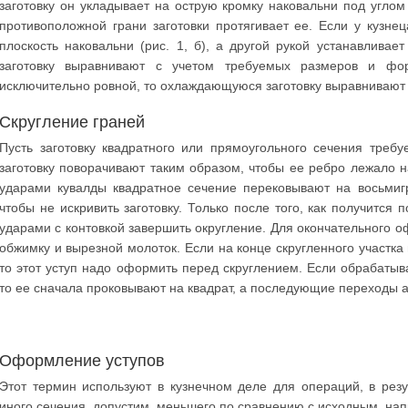
заготовку он укладывает на острую кромку наковальни под углом 
противоположной грани заготовки протягивает ее. Если у кузнец
плоскость наковальни (рис. 1, б), а другой рукой устанавливае
заготовку выравнивают с учетом требуемых размеров и фо
исключительно ровной, то охлаждающуюся заготовку выравнивают 
Скругление граней
Пусть заготовку квадратного или прямоугольного сечения требу
заготовку поворачивают таким образом, чтобы ее ребро лежало 
ударами кувалды квадратное сечение перековывают на восьмиг
чтобы не искривить заготовку. Только после того, как получится
ударами с контовкой завершить округление. Для окончательного
обжимку и вырезной молоток. Если на конце скругленного участка
то этот уступ надо оформить перед скруглением. Если обрабатыв
то ее сначала проковывают на квадрат, а последующие переходы 
Оформление уступов
Этот термин используют в кузнечном деле для операций, в рез
иного сечения, допустим, меньшего по сравнению с исходным, на