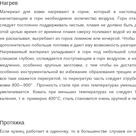
Нагрев
Материал для ковки нагревают в горне, который в настоящ
нагнетающим в горн необходимое количество воздуха. Горн от
следует постоянно поддерживать чистым, пламя не должно быть 
этой целью время от времени пламя сверху поливают водой из жес
не раскалывая, выгребают из горна ломиком или кочергой. Чтобы 
дополнительно побольше топлива и дают ему возможность разгореть
Нагреваемый материал укладывают в горн под небольшой слой
слишком глубоко, охлаждается поступающим в горн воздухом, и н
медленно, особенно крупные заготовки, с тем чтобы он достато
особенно инструментальной во избежание образования трещин и 
все-таки окажется перегретой, то перегретую часть следует отру
ковки 800—900° . Прочность стали при этих температурах уменьш
увеличивается. Ковать при меньших температурах не следует.
каления, т. е. примерно 400°С, сталь становится очень хрупкой и л
Протяжка
Если кузнец работает в одиночку, то в большинстве случаев он п