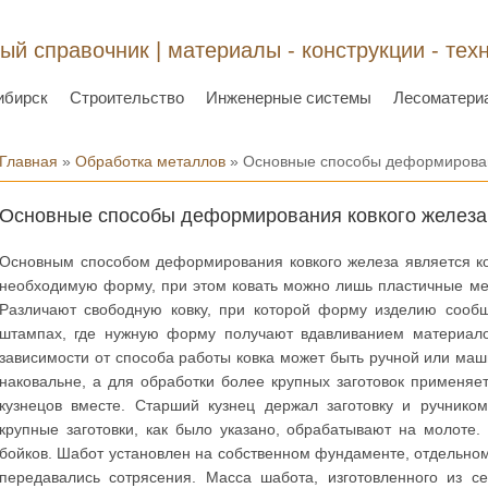
ый справочник | материалы - конструкции - тех
ибирск
Строительство
Инженерные системы
Лесоматери
Вы здесь
Главная
»
Обработка металлов
» Основные способы деформирован
Основные способы деформирования ковкого железа
Основным способом деформирования ковкого железа является к
необходимую форму, при этом ковать можно лишь пластичные мет
Различают свободную ковку, при которой форму изделию сооб
штампах, где нужную форму получают вдавливанием материал
зависимости от способа работы ковка может быть ручной или маш
наковальне, а для обработки более крупных заготовок применяе
кузнецов вместе. Старший кузнец держал заготовку и ручнико
крупные заготовки, как было указано, обрабатывают на молоте.
бойков. Шабот установлен на собственном фундаменте, отдельном
передавались сотрясения. Масса шабота, изготовленного из се