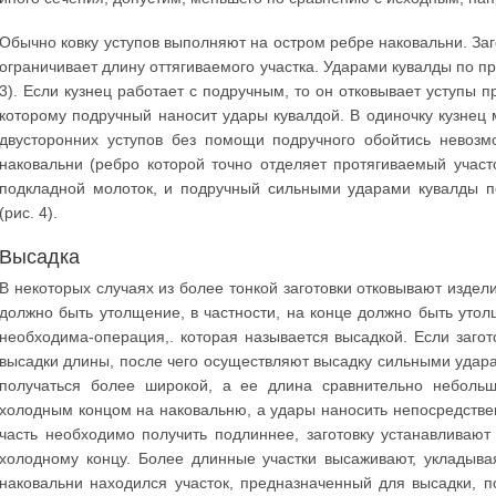
Обычно ковку уступов выполняют на остром ребре наковальни. Заг
ограничивает длину оттягиваемого участка. Ударами кувалды по п
3). Если кузнец работает с подручным, то он отковывает уступы 
которому подручный наносит удары кувалдой. В одиночку кузнец 
двусторонних уступов без помощи подручного обойтись невозмо
наковальни (ребро которой точно отделяет протягиваемый участ
подкладной молоток, и подручный сильными ударами кувалды п
(рис. 4).
Высадка
В некоторых случаях из более тонкой заготовки отковывают издели
должно быть утолщение, в частности, на конце должно быть ут
необходима-операция,. которая называется высадкой. Если загот
высадки длины, после чего осуществляют высадку сильными удара
получаться более широкой, а ее длина сравнительно небольшо
холодным концом на наковальню, а удары наносить непосредствен
часть необходимо получить подлиннее, заготовку устанавливаю
холодному концу. Более длинные участки высаживают, укладыва
наковальни находился участок, предназначенный для высадки, 