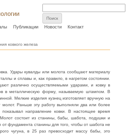
нологии
алы
Публикации
Новости
Контакт
ия ковкого железа
овка. Удары кувалды или молота сообщают материалу
аллы и сплавы и, как правило, в нагретом состоянии.
щают различно осуществляемыми ударами, и ковку в
ов в металлическую форму, называемую штампом. В
инной. Мелкие изделия кузнец изготовляет вручную на
т молот. Раньше эту работу выполняли два или более
м показывал направление ковки. В настоящее время
 Молот состоит из станины, бабы, шабота, подушки и
 от фундамента станины для того, чтобы от шабота не
рого чугуна, в 25 раз превосходит массу бабы, это