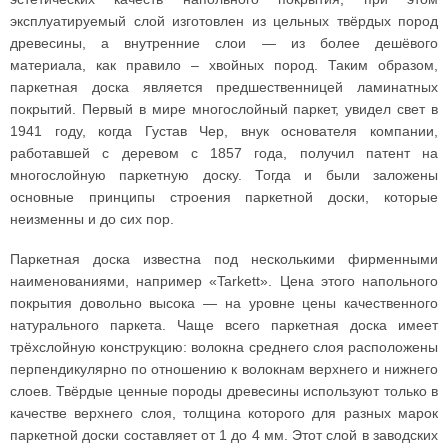
эксплуатируемый слой изготовлен из цельных твёрдых пород
древесины, а внутренние слои — из более дешёвого
материала, как правило – хвойных пород. Таким образом,
паркетная доска является предшественницей ламинатных
покрытий. Первый в мире многослойный паркет, увидел свет в
1941 году, когда Густав Чер, внук основателя компании,
работавшей с деревом с 1857 года, получил патент на
многослойную паркетную доску. Тогда и были заложены
основные принципы строения паркетной доски, которые
неизменны и до сих пор.
Паркетная доска известна под несколькими фирменными
наименованиями, например «Tarkett». Цена этого напольного
покрытия довольно высока — на уровне цены качественного
натурального паркета. Чаще всего паркетная доска имеет
трёхслойную конструкцию: волокна среднего слоя расположены
перпендикулярно по отношению к волокнам верхнего и нижнего
слоев. Твёрдые ценные породы древесины используют только в
качестве верхнего слоя, толщина которого для разных марок
паркетной доски составляет от 1 до 4 мм. Этот слой в заводских