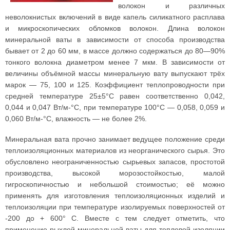
волокон и различных
неволокнистых включений в виде капель силикатного расплава
и микроскопических обломков волокон. Длина волокон
минеральной ваты в зависимости от способа производства
бывает от 2 до 60 мм, в массе должно содержаться до 80—90%
тонкого волокна диаметром менее 7 мкм. В зависимости от
величины объёмной массы минеральную вату выпускают трёх
марок — 75, 100 и 125. Коэффициент теплопроводности при
средней температуре 25±5°С равен соответственно 0,042,
0,044 и 0,047 Вт/м-°С, при температуре 100°С — 0,058, 0,059 и
0,060 Вт/м-°С, влажность — не более 2%.
Минеральная вата прочно занимает ведущее положение среди
теплоизоляционных материалов из неорганического сырья. Это
обусловлено неограниченностью сырьевых запасов, простотой
производства, высокой морозостойкостью, малой
гигроскопичностью и небольшой стоимостью; её можно
применять для изготовления теплоизоляционных изделий и
теплоизоляции при температуре изолируемых поверхностей от
-200 до + 600° С. Вместе с тем следует отметить, что
применение рыхлой минеральной ваты для тепловой изоляции