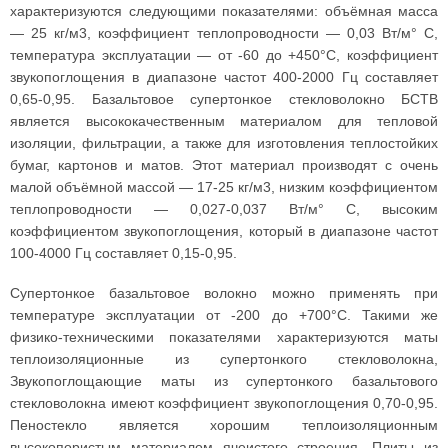
характеризуются следующими показателями: объёмная масса
— 25 кг/м3, коэффициент теплопроводности — 0,03 Вт/м° С,
температура эксплуатации — от -60 до +450°С, коэффициент
звукопоглощения в диапазоне частот 400-2000 Гц составляет
0,65-0,95. Базальтовое супертонкое стекловолокно БСТВ
является высококачественным материалом для тепловой
изоляции, фильтрации, а также для изготовления теплостойких
бумаг, картонов и матов. Этот материал производят с очень
малой объёмной массой — 17-25 кг/м3, низким коэффициентом
теплопроводности — 0,027-0,037 Вт/м° С, высоким
коэффициентом звукопоглощения, который в диапазоне частот
100-4000 Гц составляет 0,15-0,95.
Супертонкое базальтовое волокно можно применять при
температуре эксплуатации от -200 до +700°С. Такими же
физико-техническими показателями характеризуются маты
теплоизоляционные из супертонкого стекловолокна,
Звукопоглощающие маты из супертонкого базальтового
стекловолокна имеют коэффициент звукопоглощения 0,70-0,95.
Пеностекло является хорошим теплоизоляционным
высокопористым материалом ячеистого строения. Плиты из