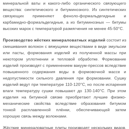
минеральной ваты и какого-либо органического связующего
вещества: синтетического и битуминозного. Из синтетических
связующих применяют феноло-формальдегидные и
карбамидно-формальдегидные, а из битуминозных — битумы
высоких марок с температурой размягчения не менее 45-50°С.
Производство жёстких минераловатных изделий
состоит из
смешивания волокон с вяжущими веществами в виде эмульсии
или пасты, формования изделий из полученной массы при
некотором уплотнении и тепловой обработке. Формование
изделий производят с применением вакуум-прессов вследствие
повышенного содержания воды в формовочной массе и
недопустимости сильного давления при формовании. Сушку
изделий ведут при температуре 110-120°С, но после испарения
влаги температуру сушки повышают до 130-140°С. При этом
изделия на битумной связке приобретают лучшие физико-
механические свойства вследствие образования битумом
тонкой расплавленной плёнки, обеспечивающей затем
хорошую связь между волокнами.
Жёсткие минераловатные плиты производят нескольких видов.