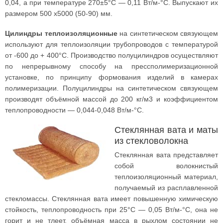
0,04, а при температуре 270±5°С — 0,11 Вт/м-°С. Выпускают их
размером 500 х5000 (50-90) мм.
Цилиндры теплоизоляционные
на синтетическом связующем
используют для теплоизоляции трубопроводов с температурой
от -600 до + 400°С. Производство полуцилиндров осуществляют
по непрерывному способу на прессполимеризационной
установке, по принципу формования изделий в камерах
полимеризации. Полуцилиндры на синтетическом связующем
производят объёмной массой до 200 кг/м3 и коэффициентом
теплопроводности — 0,044-0,048 Вт/м-°С.
Стеклянная вата и маты
из стекловолокна
Стеклянная вата представляет
собой волокнистый
теплоизоляционный материал,
получаемый из расплавленной
стекломассы. Стеклянная вата имеет повышенную химическую
стойкость, теплопроводность при 25°С — 0,05 Вт/м-°С, она не
горит и не тлеет, объёмная масса в рыхлом состоянии не