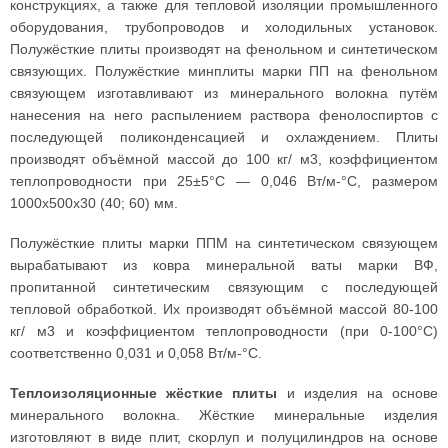
конструкциях, а также для тепловой изоляции промышленного
оборудования, трубопроводов и холодильных установок.
Полужёсткие плиты производят на фенольном и синтетическом
связующих. Полужёсткие минплиты марки ПП на фенольном
связующем изготавливают из минерального волокна путём
нанесения на него распылением раствора фенолоспиртов с
последующей поликонденсацией и охлаждением. Плиты
производят объёмной массой до 100 кг/ м3, коэффициентом
теплопроводности при 25±5°С — 0,046 Вт/м-°С, размером
1000x500x30 (40; 60) мм.
Полужёсткие плиты марки ППМ на синтетическом связующем
вырабатывают из ковра минеральной ваты марки ВФ,
пропитанной синтетическим связующим с последующей
тепловой обработкой. Их производят объёмной массой 80-100
кг/ м3 и коэффициентом теплопроводности (при 0-100°С)
соответственно 0,031 и 0,058 Вт/м-°С.
Теплоизоляционные жёсткие плиты
и изделия на основе
минерального волокна. Жёсткие минеральные изделия
изготовляют в виде плит, скорлуп и полуцилиндров на основе