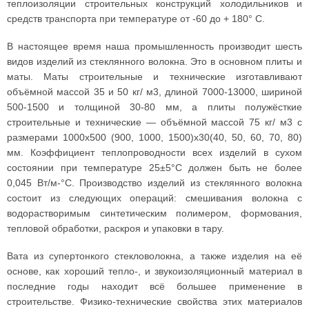
теплоизоляции строительных конструкций холодильников и
средств транспорта при температуре от -60 до + 180° С.
В настоящее время наша промышленность производит шесть
видов изделий из стеклянного волокна. Это в основном плиты и
маты. Маты строительные и технические изготавливают
объёмной массой 35 и 50 кг/ м3, длиной 7000-13000, шириной
500-1500 и толщиной 30-80 мм, а плиты полужёсткие
строительные и технические — объёмной массой 75 кг/ м3 с
размерами 1000х500 (900, 1000, 1500)х30(40, 50, 60, 70, 80)
мм. Коэффициент теплопроводности всех изделий в сухом
состоянии при температуре 25±5°С должен быть не более
0,045 Вт/м-°С. Производство изделий из стеклянного волокна
состоит из следующих операций: смешивания волокна с
водорастворимым синтетическим полимером, формования,
тепловой обработки, раскроя и упаковки в тару.
Вата из супертонкого стекловолокна, а также изделия на её
основе, как хороший тепло-, и звукоизоляционный материал в
последние годы находит всё большее применение в
строительстве. Физико-технические свойства этих материалов