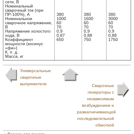
сети, В
Номинальный
сварочный ток (при
ПР-100%), А
380
380
380
Номинальное
1000
1600
3000
сварочное напряжение,
60
60
60
В
70
70
70
Напряжение холостого
0,9
0,9
0,9
хода, В
0,87
0,88
0,88
Коэффициент
650
750
1750
мощности (косинус
«фи»)
К. п. д.
Масса, кг
Универсальные
сварочные
выпрямители
Сварочные
генераторы с
независимым
возбуждением и
размагничивающей
последовательной
обмоткой