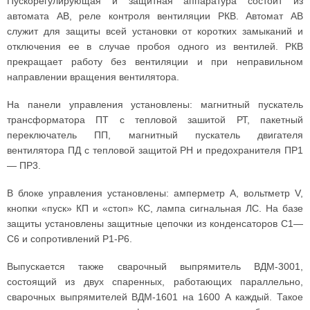
Пускорегулирующая и защитная аппаратура состоит из
автомата АВ, реле контроля вентиляции РКВ. Автомат АВ
служит для защиты всей установки от коротких замыканий и
отключения ее в случае пробоя одного из вентилей. РКВ
прекращает работу без вентиляции и при неправильном
направлении вращения вентилятора.
На панели управления установлены: магнитный пускатель
трансформатора ПТ с тепловой зашитой РТ, пакетный
переключатель ПП, магнитный пускатель двигателя
вентилятора ПД с тепловой защитой РН и предохранителя ПР1
— ПР3.
В блоке управления установлены: амперметр А, вольтметр V,
кнопки «пуск» КП и «стоп» КС, лампа сигнальная ЛС. На базе
защиты установлены защитные цепочки из конденсаторов С1—
С6 и сопротивлений Р1-Р6.
Выпускается также сварочный выпрямитель ВДМ-3001,
состоящий из двух спаренных, работающих параллельно,
сварочных выпрямителей ВДМ-1601 на 1600 А каждый. Такое