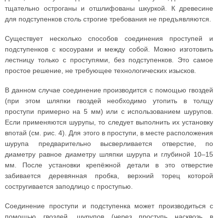
тщательно остроганы и отшлифованы шкуркой. К древесине
для подступенков столь строгие требования не предъявляются.
Существует несколько способов соединения проступей и
подступенков с косоурами и между собой. Можно изготовить
лестницу только с проступями, без подступенков. Это самое
простое решение, не требующее технологических изысков.
В данном случае соединение производится с помощью гвоздей
(при этом шляпки гвоздей необходимо утопить в толщу
проступи примерно на 5 мм) или с использованием шурупов.
Если применяются шурупы, то следует выполнить их установку
впотай (см. рис. 4). Для этого в проступи, в месте расположения
шурупа предварительно высверливается отверстие, по
диаметру равное диаметру шляпки шурупа и глубиной 10–15
мм. После установки крепёжной детали в это отверстие
забивается деревянная пробка, верхний торец которой
состругивается заподлицо с проступью.
Соединение проступи и подступенка может производиться с
помощью гвоздей, шурупов (через проступь насквозь в