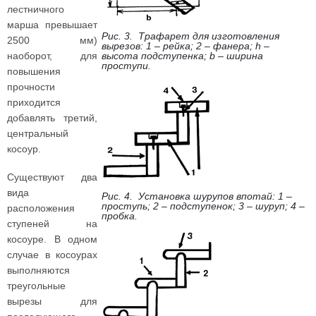
лестничного
марша превышает
Рис. 3. Трафарет для изготовления
2500 мм)
вырезов: 1 – рейка; 2 – фанера; h –
наоборот, для
высота подступенка; b – ширина
проступи.
повышения
прочности
приходится
добавлять третий,
центральный
косоур.
Существуют два
вида
Рис. 4. Установка шурупов впотай: 1 –
проступь; 2 – подступенок; 3 – шуруп; 4 –
расположения
пробка.
ступеней на
косоуре. В одном
случае в косоурах
выполняются
треугольные
вырезы для