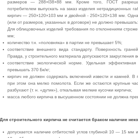
размеров — 288×l38×88 мм. Кроме того, ГОСТ разреша
потребителем выпускать на заказ изделия нетрадиционных га
кирпич — 250×120×103 мм и двойной - 250×120×138 мм. Однак
(или от размеров, указанных в договоре) не должно превышать
Для облицовочных изделий требования по отклонениям строже
мм;
количество т.н. «половняка» в партии не превышает 5%;
соответствие внешнего вида стандарту. Поверхность гран
Правда, у строительного материала допускаются закругления 
cоответствие экологической норме. Удельная эффективная
превышать 370 Бк/кг;
кирпич не должен содержать включений извести и камней. В п
при этом она мелко помолота. Если же остаются крупные ча
разбухают (т. н. «дутик»), откалывая мелкие кусочки кирпича;
масса любого кирпича в высушенном состоянии не должна прев
Для строительного кирпича не считается браком наличие не
допускается наличие отбитостей углов глубиной 10 — 15 мм 