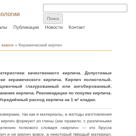
нологии
алы
Публикации
Новости
Контакт
 камни
» Керамический кирпич
ктеристики качественного кирпича. Допустимые
ки керамического кирпича. Кирпич полнотелый.
цовочный глазурованный или ангобированный.
нение кирпича. Рекомендации по покупке кирпича.
среднённый расход кирпича на 1 м² кладки.
азмерами, так как и материалы, и методы изготовления
 кирпич формуют из глины (как правило, с различными
елению толкового словаря «кирпич» — это брусок
пич и не кирпич вовсе, а некоторый твёрдый материал,