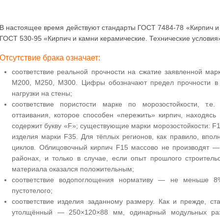
В настоящее время действуют стандарты ГОСТ 7484-78 «Кирпич и
ГОСТ 530-95 «Кирпич и камни керамические. Технические условия
Отсутствие брака означает:
cоответствие реальной прочности на сжатие заявленной мар
М200, М250, М300. Цифры обозначают предел прочности в к
нагрузки на стены;
cоответствие пористости марке по морозостойкости, т.е.
оттаивания, которое способен «пережить» кирпич, находясь
содержит букву «F»; существующие марки морозостойкости: F1
изделия марки F35. Для тёплых регионов, как правило, впол
циклов. Облицовочный кирпич F15 массово не производят —
районах, и только в случае, если опыт прошлого строитель
материала оказался положительным;
соответствие водопоглощения нормативу — не меньше 
пустотелого;
cоответствие изделия заданному размеру. Как и прежде, с
утолщённый — 250×120×88 мм, одинарный модульных ра