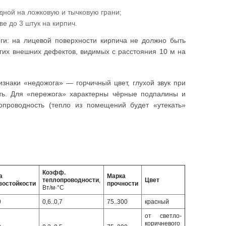
ной на ложковую и тычковую грани;
е до 3 штук на кирпич.
ги: на лицевой поверхности кирпича не должно быть
других внешних дефектов, видимых с расстояния 10 м на
знаки «недожога» — горчичный цвет, глухой звук при
сть. Для «пережога» характерны чёрные подпалины и
проводность (тепло из помещений будет «утекать»
Коэфф.
а
Марка
теплопроводности
,
Цвет
зостойкости
прочности
Вт/м·°С
0
0,6..0,7
75..300
красный
от светло-
коричневого