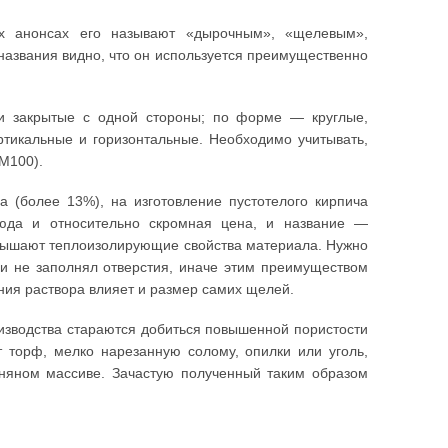
х анонсах его называют «дырочным», «щелевым»,
азвания видно, что он используется преимущественно
к и закрытые с одной стороны; по форме — круглые,
тикальные и горизонтальные. Необходимо учитывать,
М100).
ма (более 13%), на изготовление пустотелого кирпича
сюда и относительно скромная цена, и название —
овышают теплоизолирующие свойства материала. Нужно
й и не заполнял отверстия, иначе этим преимуществом
ения раствора влияет и размер самих щелей.
оизводства стараются добиться повышенной пористости
т торф, мелко нарезанную солому, опилки или уголь,
иняном массиве. Зачастую полученный таким образом