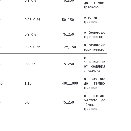
0
0,3..0,5
75..300
до тёмно-
красного
оттенки
0
0,25..0,26
50..150
красного
от белого до
5
0,3..0,5
75..250
коричневого
от белого до
5
0,25..0,26
125, 150
коричневого
в
зависимости
5
0,3-0,5
75..250
от желания
заказчика
от желтого
00
1,16
400..1000
до тёмно-
красного
от светло-
жёлтого до
0
0,6
75..250
тёмно-
красного