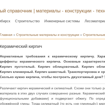
ый справочник | материалы - конструкции - тех
ибирск
Строительство
Инженерные системы
Лесоматери
Вы здесь
Главная
»
Строительные материалы и конструкции
»
Строительные
Керамический кирпич
Нормативные требования к керамическому кирпичу. Хара
деффекты керамического кирпича. Основные характеристи
Кирпич пустотелый. Кирпич облицовочный. Кирпич обли
Кирпич клинкерный. Кирпич шамотный. Транспортировка и хра
Сколько нужно кирпича, чтобы построить двухэтажный дом? У
Различают кирпич керамический и силикатный. Схожи они только р
материала в этих двух случаях совершенно разные. Керамический
функциональными добавками) и подвергают обжигу. По опред
обожжённой глины. Тогда силикатный (то есть «не глиняный») кир