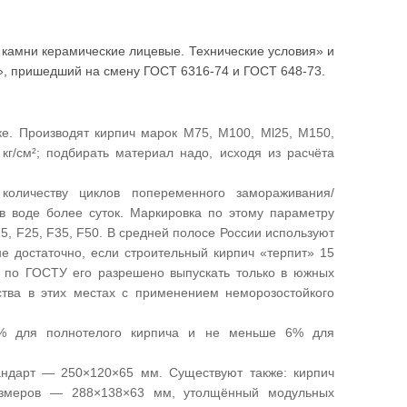
 камни керамические лицевые. Технические условия» и
», пришедший на смену ГОСТ 6316-74 и ГОСТ 648-73.
ке. Производят кирпич марок М75, М100, Мl25, М150,
г/см²; подбирать материал надо, исходя из расчёта
 количеству циклов попеременного замораживания/
 в воде более суток. Маркировка по этому параметру
5, F25, F35, F50. В средней полосе России используют
не достаточно, если строительный кирпич «терпит» 15
 по ГОСТУ его разрешено выпускать только в южных
ства в этих местах с применением неморозостойкого
8% для полнотелого кирпича и не меньше 6% для
тандарт — 250×120×65 мм. Существуют также: кирпич
змеров — 288×138×63 мм, утолщённый модульных