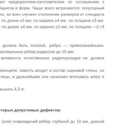
ет предприятиям-изготовителям по соглашению с
баритов и форм. Чаще всего встречаются: полуторный
о, во всех случаях отклонение размеров от стандарта
: по длине ±5 мм, по ширине ±4 мм, по толщине ±3 мм.
: по длине ±4 мм, по ширине ±3 мм, по толщине —2,+3
ей должна быть плоской, рёбра — прямолинейными.
вертикальных рёбер радиусом до 15 мм;
 активность естественных радионуклидов не должна
ринципе, известь входит в состав сырьевой глины, но
стицы, в дальнейшем они начинают впитывать влагу и
ышать 4,3 кг.
которых допустимых дефектов:
и (или) повреждений рёбер глубиной до 10 мм, длиной