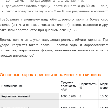
10 — 15 мм — по два дефекта на штуку кирпича;
допускается наличие трещин протяжённостью до 30 мм — по од
отколы поверхности глубиной 3 — 10 мм разрешены в количеств
Требования к внешнему виду облицовочного кирпича более стро
сколов (в т. ч. и от известковых включений), пятен, выцветов и 
открытом пространстве при дневном освещении.
Браком являются случаи нарушения режима обжига кирпича. При
ударе. Результат такого брака — плохая водо- и морозостойко
оплывшая, нарушенная форма, повышенные плотность и тепло
гораздо интенсивнее).
Основные характеристики керамического кирпича
Средняя
Пористость
,
Марк
Наименование
плотность
,
%
моро
кг/м³
Кирпич полнотелый
1600..1900
8
15..5