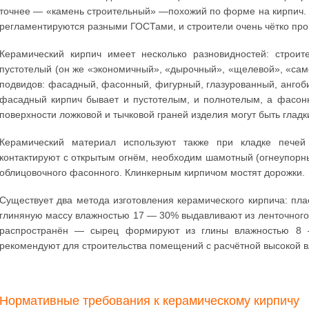
точнее — «камень строительный» —похожий по форме на кирпич. Т
регламентируются разными ГОСТами, и строители очень чётко про
Керамический кирпич имеет несколько разновидностей: строит
пустотелый (он же «экономичный», «дырочный», «щелевой», «са
подвидов: фасадный, фасонный, фигурный, глазурованный, ангоб
фасадный кирпич бывает и пустотелым, и полнотелым, а фасон
поверхности ложковой и тычковой граней изделия могут быть гла
Керамический материал используют также при кладке печей 
контактируют с открытым огнём, необходим шамотный (огнеупорн
облицовочного фасонного. Клинкерным кирпичом мостят дорожки.
Существует два метода изготовления керамического кирпича: пла
глиняную массу влажностью 17 — 30% выдавливают из ленточного 
распространён — сырец формируют из глины влажностью 8 
рекомендуют для строительства помещений с расчётной высокой 
Нормативные требования к керамическому кирпичу