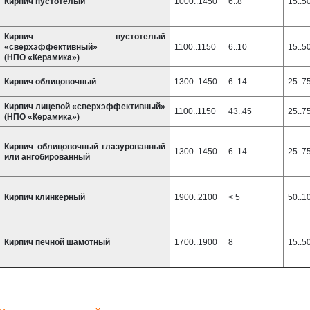
Кирпич пустотелый
1000..1450
6..8
15..5
Кирпич пустотелый
«сверхэффективный»
1100..1150
6..10
15..5
(НПО «Керамика»)
Кирпич облицовочный
1300..1450
6..14
25..7
Кирпич лицевой «сверхэффективный»
1100..1150
43..45
25..7
(НПО «Керамика»)
Кирпич облицовочный глазурованный
1300..1450
6..14
25..7
или ангобированный
Кирпич клинкерный
1900..2100
< 5
50..1
Кирпич печной шамотный
1700..1900
8
15..5