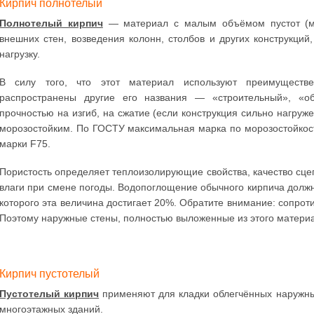
Кирпич полнотелый
Полнотелый кирпич
— материал с малым объёмом пустот (ме
внешних стен, возведения колонн, столбов и других конструкци
нагрузку.
В силу того, что этот материал используют преимуществ
распространены другие его названия — «строительный», «о
прочностью на изгиб, на сжатие (если конструкция сильно нагруж
морозостойким. По ГОСТУ максимальная марка по морозостойкост
марки F75.
Пористость определяет теплоизолирующие свойства, качество сце
влаги при смене погоды. Водопоглощение обычного кирпича должно
которого эта величина достигает 20%. Обратите внимание: сопрот
Поэтому наружные стены, полностью выложенные из этого материа
Кирпич пустотелый
Пустотелый кирпич
применяют для кладки облегчённых наружных
многоэтажных зданий.