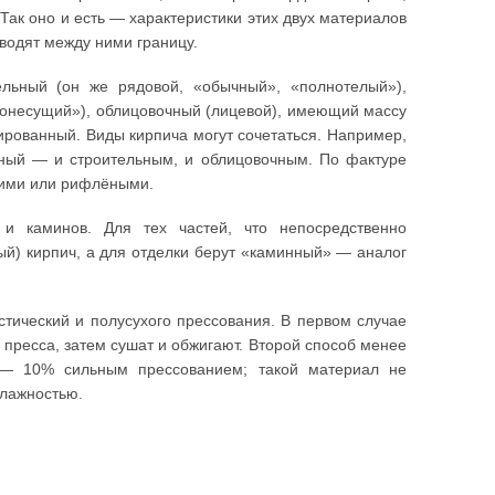
ак оно и есть — характеристики этих двух материалов
водят между ними границу.
ельный (он же рядовой, «обычный», «полнотелый»),
монесущий»), облицовочный (лицевой), имеющий массу
ированный. Виды кирпича могут сочетаться. Например,
ный — и строительным, и облицовочным. По фактуре
дкими или рифлёными.
и каминов. Для тех частей, что непосредственно
ый) кирпич, а для отделки берут «каминный» — аналог
стический и полусухого прессования. В первом случае
пресса, затем сушат и обжигают. Второй способ менее
— 10% сильным прессованием; такой материал не
влажностью.