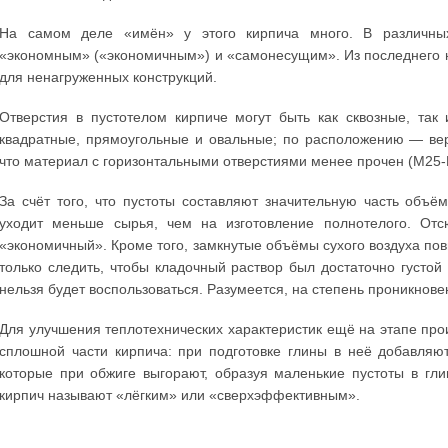
На самом деле «имён» у этого кирпича много. В различны
«экономным» («экономичным») и «самонесущим». Из последнего н
для ненагруженных конструкций.
Отверстия в пустотелом кирпиче могут быть как сквозные, та
квадратные, прямоугольные и овальные; по расположению — вер
что материал с горизонтальными отверстиями менее прочен (М25-
За счёт того, что пустоты составляют значительную часть объё
уходит меньше сырья, чем на изготовление полнотелого. От
«экономичный». Кроме того, замкнутые объёмы сухого воздуха п
только следить, чтобы кладочный раствор был достаточно густо
нельзя будет воспользоваться. Разумеется, на степень проникнов
Для улучшения теплотехнических характеристик ещё на этапе пр
сплошной части кирпича: при подготовке глины в неё добавляю
которые при обжиге выгорают, образуя маленькие пустоты в гл
кирпич называют «лёгким» или «сверхэффективным».