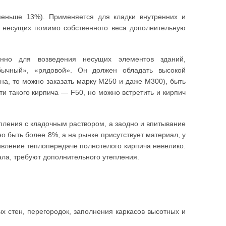
ньше 13%). Применяется для кладки внутренних и
й, несущих помимо собственного веса дополнительную
енно для возведения несущих элементов зданий,
бычный», «рядовой». Он должен обладать высокой
ена, то можно заказать марку М250 и даже М300), быть
и такого кирпича — F50, но можно встретить и кирпич
пления с кладочным раствором, а заодно и впитывание
 быть более 8%, а на рынке присутствует материал, у
ивление теплопередаче полнотелого кирпича невелико.
ла, требуют дополнительного утепления.
 стен, перегородок, заполнения каркасов высотных и