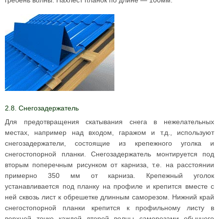
гребень волны. Нахлест планок по длине — 100мм.
2.8. Снегозадержатель
Для предотвращения скатывания снега в нежелательных
местах, например над входом, гаражом и т.д., используют
снегозадержатели, состоящие из крепежного уголка и
снегостопорной планки. Снегозадержатель монтируется под
вторым поперечным рисунком от карниза, т.е. на расстоянии
примерно 350 мм от карниза. Крепежный уголок
устанавливается под планку на профиле и крепится вместе с
ней сквозь лист к обрешетке длинным саморезом. Нижний край
снегостопорной планки крепится к профильному листу в
верхней точке каждой второй волны саморезами обычного