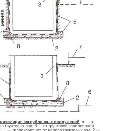
оизоляция заглубленных сооружений
: а — от
ра грунтовых вод; б — от грунтовой капиллярной
и; 1 — гидроизоляция от напора грунтовых вод; 2 —