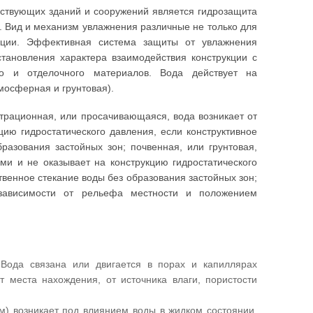
ествующих зданий и сооружений является гидрозащита
. Вид и механизм увлажнения различные не только для
кции. Эффективная система защиты от увлажнения
становления характера взаимодействия конструкции с
го и отделочного материалов. Вода действует на
мосферная и грунтовая).
ьтрационная, или просачивающаяся, вода возникает от
цию гидростатического давления, если конструктивное
разования застойных зон; почвенная, или грунтовая,
ми и не оказывает на конструкцию гидростатического
венное стекание воды без образования застойных зон;
 зависимости от рельефа местности и положением
 Вода связана или двигается в порах и капиллярах
от места нахождения, от источника влаги, пористости
м) возникает под влиянием воды в жидком состоянии,