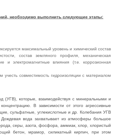
ений, необходимо выполнить следующие этапы:
иксируется максимальный уровень и химический состав
стости, состав земляного профиля, механическая
ие и электромагнитные влияния (т.е. коррозионная
ом учесть совместимость гидроизоляции с материалом
од (УГВ), которые, взаимодействуя с минеральными и
 концентрацию. В зависимости от этого агрессивные
ие, сульфатные, углекислотные и др. Колебания УГВ
. Дождевая вода захватывает из атмосферы большое
рода, серы, азота, фосфора, аммиак, хлор, хлористый
ющий бетон, мрамор, силикатный кирпич, при этом