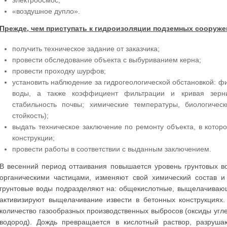
электроосмос;
«воздушное дупло».
Прежде, чем приступать к гидроизоляции подземных сооруж
получить техническое задание от заказчика;
провести обследование объекта с выбуриванием керна;
провести проходку шурфов;
установить наблюдение за гидрогеологической обстановкой: ф
воды, а также коэффициент фильтрации и кривая зерни
стабильность почвы; химические температуры, биологическ
стойкость);
выдать техническое заключение по ремонту объекта, в котор
конструкции;
провести работы в соответствии с выданным заключением.
В весенний период оттаивания повышается уровень грунтовых в
органическими частицами, изменяют свой химический состав и
грунтовые воды подразделяют на: общекислотные, выщелачивающ
активизируют выщелачивание извести в бетонных конструкциях
количество газообразных производственных выбросов (оксиды угле
водород). Дождь превращается в кислотный раствор, разруша