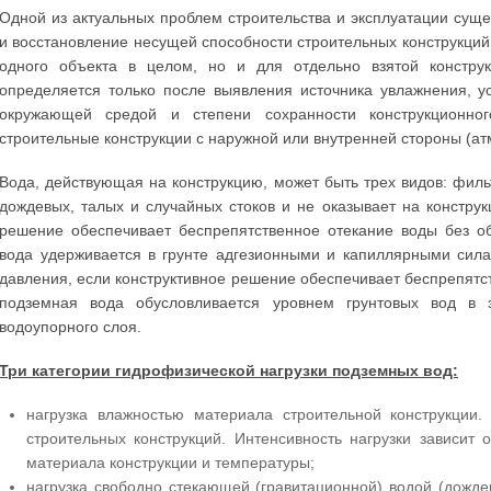
Одной из актуальных проблем строительства и эксплуатации сущ
и восстановление несущей способности строительных конструкций
одного объекта в целом, но и для отдельно взятой констру
определяется только после выявления источника увлажнения, у
окружающей средой и степени сохранности конструкционно
строительные конструкции с наружной или внутренней стороны (ат
Вода, действующая на конструкцию, может быть трех видов: фил
дождевых, талых и случайных стоков и не оказывает на конструк
решение обеспечивает беспрепятственное отекание воды без об
вода удерживается в грунте адгезионными и капиллярными сила
давления, если конструктивное решение обеспечивает беспрепятст
подземная вода обусловливается уровнем грунтовых вод в
водоупорного слоя.
Три категории гидрофизической нагрузки подземных вод:
нагрузка влажностью материала строительной конструкции.
строительных конструкций. Интенсивность нагрузки зависит 
материала конструкции и температуры;
нагрузка свободно стекающей (гравитационной) водой (дожде