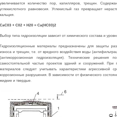
увеличивается количество пор, капилляров, трещин. Содерж
углекислотного равновесия. Углекислый газ превращает нерас
кальция.
СаС03 + С02 + Н20 = Са(НС03)2
Выбор типа гидроизоляции зависит от химического состава и уровн
Гидроизоляционные материалы предназначены для защиты разл
износа и трещин, т.е. от вредного воздействия воды (антифильтр
(антикоррозионная гидроизоляция). Технические решения 
самостоятельной частью проектов зданий и сооружений. При 
материалов следует учитывать характеристики агрессивной с
коррозионные разрушения. В зависимости от физического состоя
жидкие и твердые.