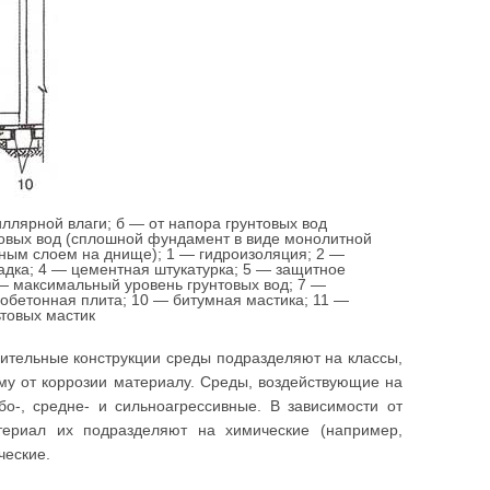
пиллярной влаги; б — от напора грунтовых вод
товых вод (сплошной фундамент в виде монолитной
очным слоем на днище); 1 — гидроизоляция; 2 —
адка; 4 — цементная штукатурка; 5 — защитное
 — максимальный уровень грунтовых вод; 7 —
зобетонная плита; 10 — битумная мастика; 11 —
товых мастик
оительные конструкции среды подразделяют на классы,
у от коррозии материалу. Среды, воздействующие на
о-, средне- и сильноагрессивные. В зависимости от
териал их подразделяют на химические (например,
ческие.