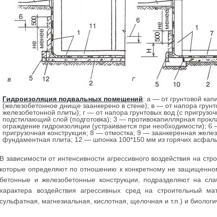
Гидроизоляция подвальных помещений
: а — от грунтовой ка
(железобетонное днище заанкерено в стене); в — от напора грун
железобетонной плиты); г — от напора грунтовых вод (с пригруз
подстилающий слой (подготовка); 3 — противокапиллярная прокл
ограждение гидроизоляции (устраивается при необходимости); 6
пригрузочная конструкция; 8 — отмостка; 9 — заанкеренная желе
фундаментная плита; 12 — шпонка 100*150 мм из горячих асфаль
В зависимости от интенсивности агрессивного воздействия на стр
которые определяют по отношению к конкретному не защищенном
бетонные и железобетонные конструкции, подразделяют на слаб
характера воздействия агрессивных сред на строительный ма
сульфатная, магнезиальная, кислотная, щелочная и т.п.) и биологи