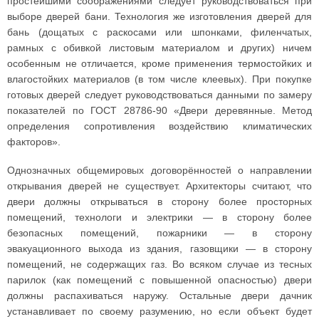
простейшими соображениями следует руководствоваться при
выборе дверей бани. Технология же изготовления дверей для
бань (дощатых с раскосами или шпонками, филенчатых,
рамных с обивкой листовым материалом и других) ничем
особенным не отличается, кроме применения термостойких и
влагостойких материалов (в том числе клеевых). При покупке
готовых дверей следует руководствоваться данными по замеру
показателей по ГОСТ 28786-90 «Двери деревянные. Метод
определения сопротивления воздействию климатических
факторов».
Однозначных общемировых договорённостей о направлении
открывания дверей не существует. Архитекторы считают, что
двери должны открываться в сторону более просторных
помещений, технологи и электрики — в сторону более
безопасных помещений, пожарники — в сторону
эвакуационного выхода из здания, газовщики — в сторону
помещений, не содержащих газ. Во всяком случае из тесных
парилок (как помещений с повышенной опасностью) двери
должны распахиваться наружу. Остальные двери дачник
устанавливает по своему разумению, но если объект будет