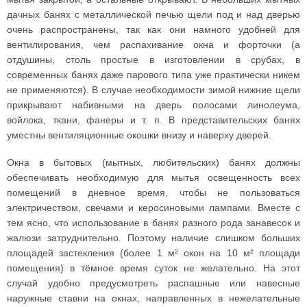
дачных банях с металлической печью щели под и над дверью
очень распространены, так как они намного удобней для
вентилирования, чем распахивание окна и форточки (а
отдушины, столь простые в изготовлении в срубах, в
современных банях даже парового типа уже практически никем
не применяются). В случае необходимости зимой нижние щели
прикрывают набивными на дверь полосами линолеума,
войлока, ткани, фанеры и т. п. В представительских банях
уместны вентиляционные окошки внизу и наверху дверей.
Окна в бытовых (мытных, любительских) банях должны
обеспечивать необходимую для мытья освещенность всех
помещений в дневное время, чтобы не пользоваться
электричеством, свечами и керосиновыми лампами. Вместе с
тем ясно, что использование в банях разного рода занавесок и
жалюзи затруднительно. Поэтому наличие слишком больших
площадей застекления (более 1 м² окон на 10 м² площади
помещения) в тёмное время суток не желательно. На этот
случай удобно предусмотреть распашные или навесные
наружные ставни на окнах, направленных в нежелательные