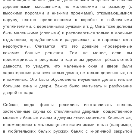
деревянными, массивными, но маленькими по размеру (с
высокими порогами и низкими проемами), открывающимися
наружу, плотно прилегающими к коробке с войлочными
утеплителями, с деревянными ручками и т. д. Окна тоже должны
быть маленькими (слепыми) и располагаться только в моечных
отделениях, предбанниках и раздевалках, а в парилках окна
недопустимы. Считается, что это древние «проверенные
веками» банные решения. Тем не менее, если вы
присмотритесь к рисункам и картинам двухсот-трёхсотлетней
давности, то увидите, что маленькие окна и двери были
характерными для всех жилых домов, не только деревянных, но
и каменных. Это было обусловлено неуменьем делать тёплые
большие окна и двери. Важно было учитывать и разбухание
дверей от пара.
Сейчас, когда финны решились изготавливать сплошь
застекленные сауны со стеклянными дверями, общественное
мнение к банным окнам и дверям стало меняться. Конечно же,
в помещениях с маломощными источниками тепла (например,
в любительских белых русских банях с кирпичной закрытой