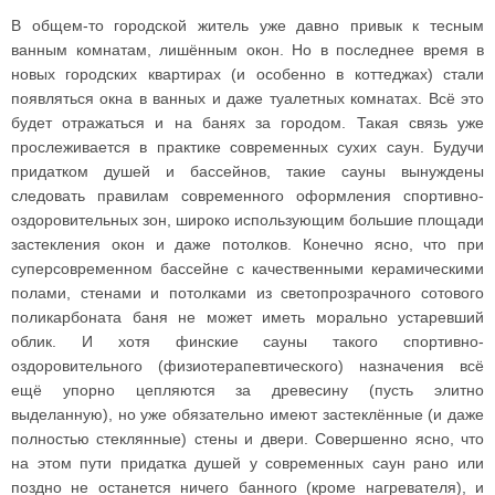
В общем-то городской житель уже давно привык к тесным
ванным комнатам, лишённым окон. Но в последнее время в
новых городских квартирах (и особенно в коттеджах) стали
появляться окна в ванных и даже туалетных комнатах. Всё это
будет отражаться и на банях за городом. Такая связь уже
прослеживается в практике современных сухих саун. Будучи
придатком душей и бассейнов, такие сауны вынуждены
следовать правилам современного оформления спортивно-
оздоровительных зон, широко использующим большие площади
застекления окон и даже потолков. Конечно ясно, что при
суперсовременном бассейне с качественными керамическими
полами, стенами и потолками из светопрозрачного сотового
поликарбоната баня не может иметь морально устаревший
облик. И хотя финские сауны такого спортивно-
оздоровительного (физиотерапевтического) назначения всё
ещё упорно цепляются за древесину (пусть элитно
выделанную), но уже обязательно имеют застеклённые (и даже
полностью стеклянные) стены и двери. Совершенно ясно, что
на этом пути придатка душей у современных саун рано или
поздно не останется ничего банного (кроме нагревателя), и