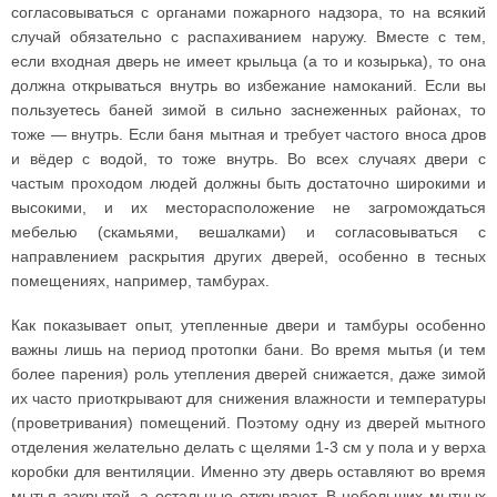
согласовываться с органами пожарного надзора, то на всякий
случай обязательно с распахиванием наружу. Вместе с тем,
если входная дверь не имеет крыльца (а то и козырька), то она
должна открываться внутрь во избежание намоканий. Если вы
пользуетесь баней зимой в сильно заснеженных районах, то
тоже — внутрь. Если баня мытная и требует частого вноса дров
и вёдер с водой, то тоже внутрь. Во всех случаях двери с
частым проходом людей должны быть достаточно широкими и
высокими, и их месторасположение не загромождаться
мебелью (скамьями, вешалками) и согласовываться с
направлением раскрытия других дверей, особенно в тесных
помещениях, например, тамбурах.
Как показывает опыт, утепленные двери и тамбуры особенно
важны лишь на период протопки бани. Во время мытья (и тем
более парения) роль утепления дверей снижается, даже зимой
их часто приоткрывают для снижения влажности и температуры
(проветривания) помещений. Поэтому одну из дверей мытного
отделения желательно делать с щелями 1-3 см у пола и у верха
коробки для вентиляции. Именно эту дверь оставляют во время
мытья закрытой, а остальные открывают. В небольших мытных