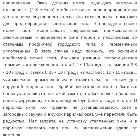
направления. Окна должны иметь одно-двух камерный
стеклопакет (2-3 стекла) с обязательным паронепроницаемым
уплотнением внутреннего стекла (на силиконовом герметике)
для предотвращения запотевания окна. В последнее время
стали часто использовать современные промышленные
алюминиевые и деревянные окна (порой и пластиковые со
стальным профилем) городского типа с герметичным
уплотнением. В этом случае надо помнить, что основной
проблемой может стать большая разница коэффициентов
термического расширения стали 1,2 • 10
град
, алюминия 2,6
-5
-1
• 10
град
, стекла 0,85 • 10
град
и пластмасс 10 • 10
град
,
-5
-1
-5
-1
-5
-1
учитываемая промышленным изготовителем, но только для
наружной стороны окна. Крайне желательно окна в бытовых
банях устанавливать на такой высоте, чтобы человек в бане мог
видеть окружающую обстановку вокруг бани и сидя, и стоя. В
парилках окна, как правило, не устанавливаются, хотя в
загородных саунах и в сухих парилках окна уже перестали быть
редкостью. Нет запрета на установку утеплённых окон и в
парилках парового типа при их расположении вдали от
каменок.