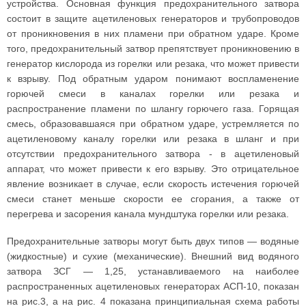
устройства. Основная функция предохранительного затвора
состоит в защите ацетиленовых генераторов и трубопроводов
от проникновения в них пламени при обратном ударе. Кроме
того, предохранительный затвор препятствует проникновению в
генератор кислорода из горелки или резака, что может привести
к взрыву. Под обратным ударом понимают воспламенение
горючей смеси в каналах горелки или резака и
распространение пламени по шлангу горючего газа. Горящая
смесь, образовавшаяся при обратном ударе, устремляется по
ацетиленовому каналу горелки или резака в шланг и при
отсутствии предохранительного затвора - в ацетиленовый
аппарат, что может привести к его взрыву. Это отрицательное
явление возникает в случае, если скорость истечения горючей
смеси станет меньше скорости ее сгорания, а также от
перегрева и засорения канала мундштука горелки или резака.
Предохранительные затворы могут быть двух типов — водяные
(жидкостные) и сухие (механические). Внешний вид водяного
затвора ЗСГ — 1,25, устанавливаемого на наиболее
распространенных ацетиленовых генераторах АСП-10, показан
на рис.3, а на рис. 4 показана принципиальная схема работы