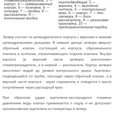
пламенепреградитель; 3 —
газоподводящая; 3 —
корпус; 4 — гуммированный
воронка; 4 — выходной
клапан; 5 — колпачок; 6 —
ниппель; 5 — контрольный
штуцер; 7 — пробка; 8 —
кран; 6 — корпус; 7 — дно
рассекатель; 9 —
затвора; 8 — диск-
контольная пробка
рассекатель; 9 — резиновая
прокладка; 10 —
предохранительная трубка.
Затвор состоит из цилиндрического корпуса с верхним и нижним
цилиндрическими днищами. В нижнее днище затвора ввернут
обратный клапан, состоящий из корпуса, обрезиненного
клапана и колпачка, ограничивающего подъем клапана. Внутри
корпуса (в верхней части затвора) расположен
пламяпреградитель, а в нижней — рассекатель. Корпус затвора
заполняют водой до уровня контрольного крана. Ацетилен,
подводящийся по трубке, проходит через обратный клапан, а в
верхней части корпуса - через отражатель и отводится к месту
потребления через расходный кран.
При обратном ударе ацетилено-кислородного пламени
давлением воды клапан прижимается к седлу и не допускает
проникновения ацетилена из генератора в затвор.