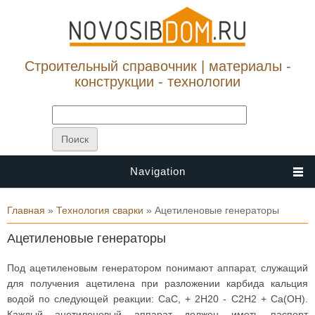
Строительный справочник | материалы -
конструкции - технологии
Navigation
Вы здесь
Главная
»
Технология сварки
» Ацетиленовые генераторы
Ацетиленовые генераторы
Под ацетиленовым генератором понимают аппарат, служащий
для получения ацетилена при разложении карбида кальция
водой по следующей реакции: СаС, + 2Н20 - С2Н2 + Са(ОН).
Каждый ацетиленовый аппарат должен иметь паспорт