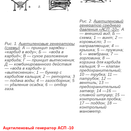
Рис. 2.
Ацетиленовый
генератор среднего
давления «АСП -10»
: А
— внешний вид; Б —
схема; 1 — винт; 2 —
коромысло; 3 —
Рис. 1.
Ацетиленовые генераторы
направляющие; 4 —
(схемы)
: А — принцип зарядки -
крышка; 5 — пружина;
«карбид в воду»; Б — «вода в
6 — мембрана; 7 —
карбид»; В — сухое разложение
горловина; 8 —
карбида; Г — принцип вытеснения;
корзина для карбида
Д — комбинированного действия
кальция; 9 — клапан
— «вода в карбид» и
предохранительный;
«вытеснение»; 1 — бункер с
10 — трубка; 11 —
карбидом кальция; 2 — реторта; 3
патрубок; 12 —
— подача воды; 4 — газосборник; 5
вентиль; 13 —
— удаление осадка; 6 — отбор
предохранительный
газа.
затвор; 14 —16 —
сливной штуцер; 15 —
контрольная пробка;
17 — поддон; 18 —
контрольный
манометр.
Ацетиленовый генератор АСП -10