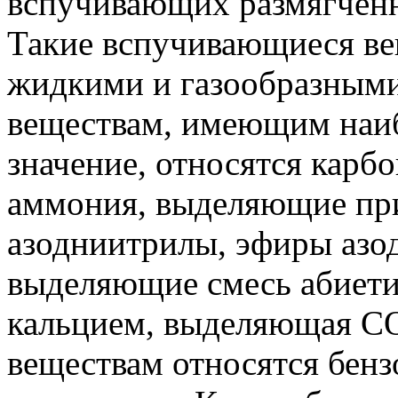
вспучивающих размягчённ
Такие вспучивающиеся ве
жидкими и газообразным
веществам, имеющим наи
значение, относятся карб
аммония, выделяющие пр
азодниитрилы, эфиры азо
выделяющие смесь абиети
кальцием, выделяющая С
веществам относятся бенз